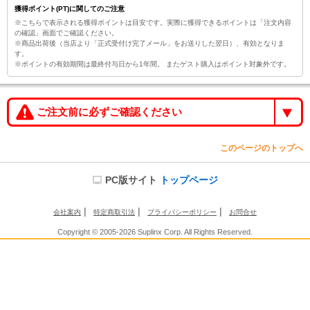
獲得ポイント(PT)に関してのご注意
※こちらで表示される獲得ポイントは目安です。実際に獲得できるポイントは「注文内容
の確認」画面でご確認ください。
※商品出荷後（当店より「正式受付け完了メール」をお送りした翌日）、有効となりま
す。
※ポイントの有効期間は最終付与日から1年間。 またゲスト購入はポイント対象外です。
ご注文前に必ずご確認ください
このページのトップへ
PC版サイト
トップページ
|
|
|
会社案内
特定商取引法
プライバシーポリシー
お問合せ
Copyright © 2005-2026 Suplinx Corp. All Rights Reserved.