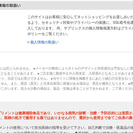
このサイトはお客様に安心してネットショッピングをお楽しみい
るよう、セキュリティ対策やプライバシーの保護に、SSL暗号化
入しております。 尚、サプリンクスの個人情報保護方針はプライ
ポリシーをご覧ください。
» 個人情報の取扱い
には応じられません。 ●メーカーの都合によりボトルのデザインと内容成分は予告なしに
となることがあります。 ●ご注文後に製造中止や入荷未定、入荷遅れとなることがあります
り、当店ではお受けできません。 ●当サイトに情報を掲載するにあたり細心の注意を払っ
ません。また、英語（原文）と日本語表現に相違がある場合は、英文が優先となります。●
がございます。混入が少数の場合は、返品・交換は承ることができかねます。ご了承くださ
プリメントは健康補助食品であり、いかなる病気の診断・治療・予防目的には意図さ
た、医師の処方で服用する薬ではありませんので、選択から使用まで全てご自身の責
メントの使用について担当医師の指導を受けて下さい。自己判断で治療・医薬品の