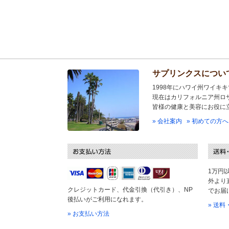
サプリンクスについ
1998年にハワイ州ワイキ
現在はカリフォルニア州ロ
皆様の健康と美容にお役に
» 会社案内
» 初めての方へ
1万円
外より
クレジットカード、代金引換（代引き）、NP
でお届
後払いがご利用になれます。
» 送
» お支払い方法