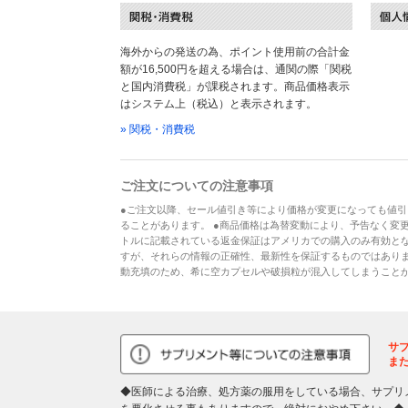
海外からの発送の為、ポイント使用前の合計金
額が16,500円を超える場合は、通関の際「関税
と国内消費税」が課税されます。商品価格表示
はシステム上（税込）と表示されます。
» 関税・消費税
ご注文についての注意事項
●ご注文以降、セール値引き等により価格が変更になっても値引
ることがあります。 ●商品価格は為替変動により、予告なく変更
トルに記載されている返金保証はアメリカでの購入のみ有効とな
すが、それらの情報の正確性、最新性を保証するものではあり
動充填のため、希に空カプセルや破損粒が混入してしまうこと
サ
ま
◆医師による治療、処方薬の服用をしている場合、サプリ