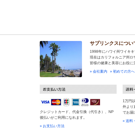
サプリンクスについ
1998年にハワイ州ワイキ
現在はカリフォルニア州ロ
皆様の健康と美容にお役に
» 会社案内
» 初めての方へ
1万円
外より
クレジットカード、代金引換（代引き）、NP
でお届
後払いがご利用になれます。
» 送
» お支払い方法