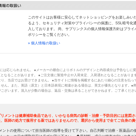
このサイトはお客様に安心してネットショッピングをお楽しみい
るよう、セキュリティ対策やプライバシーの保護に、SSL暗号化
入しております。 尚、サプリンクスの個人情報保護方針はプライ
ポリシーをご覧ください。
» 個人情報の取扱い
には応じられません。 ●メーカーの都合によりボトルのデザインと内容成分は予告なしに
となることがあります。 ●ご注文後に製造中止や入荷未定、入荷遅れとなることがあります
り、当店ではお受けできません。 ●当サイトに情報を掲載するにあたり細心の注意を払っ
ません。また、英語（原文）と日本語表現に相違がある場合は、英文が優先となります。●
がございます。混入が少数の場合は、返品・交換は承ることができかねます。ご了承くださ
プリメントは健康補助食品であり、いかなる病気の診断・治療・予防目的には意図さ
た、医師の処方で服用する薬ではありませんので、選択から使用まで全てご自身の責
メントの使用について担当医師の指導を受けて下さい。自己判断で治療・医薬品の