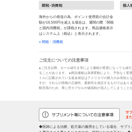
海外からの発送の為、ポイント使用前の合計金
額が16,500円を超える場合は、通関の際「関税
と国内消費税」が課税されます。商品価格表示
はシステム上（税込）と表示されます。
» 関税・消費税
ご注文についての注意事項
●ご注文以降、セール値引き等により価格が変更になっても値引
ることがあります。 ●商品価格は為替変動により、予告なく変更
トルに記載されている返金保証はアメリカでの購入のみ有効とな
すが、それらの情報の正確性、最新性を保証するものではあり
動充填のため、希に空カプセルや破損粒が混入してしまうこと
サ
ま
◆医師による治療、処方薬の服用をしている場合、サプリ