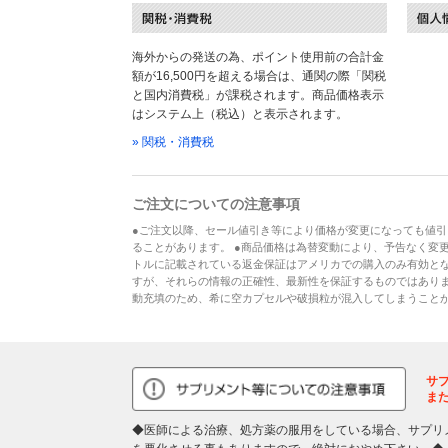
海外からの発送の為、ポイント使用前の合計金
額が16,500円を超える場合は、通関の際「関税
と国内消費税」が課税されます。商品価格表示
はシステム上（税込）と表示されます。
» 関税・消費税
ご注文についての注意事項
●ご注文以降、セール値引き等により価格が変更になっても値引
ることがあります。 ●商品価格は為替変動により、予告なく変更
トルに記載されている返金保証はアメリカでの購入のみ有効とな
すが、それらの情報の正確性、最新性を保証するものではあり
動充填のため、希に空カプセルや破損粒が混入してしまうこと
サ
ま
◆医師による治療、処方薬の服用をしている場合、サプリ