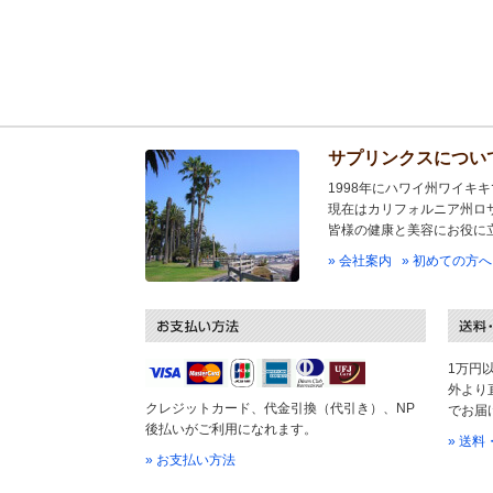
サプリンクスについ
1998年にハワイ州ワイキ
現在はカリフォルニア州ロ
皆様の健康と美容にお役に
» 会社案内
» 初めての方へ
1万円
外より
クレジットカード、代金引換（代引き）、NP
でお届
後払いがご利用になれます。
» 送
» お支払い方法