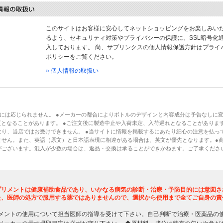
このサイトはお客様に安心してネットショッピングをお楽しみい
るよう、セキュリティ対策やプライバシーの保護に、SSL暗号化
入しております。 尚、サプリンクスの個人情報保護方針はプライ
ポリシーをご覧ください。
» 個人情報の取扱い
には応じられません。 ●メーカーの都合によりボトルのデザインと内容成分は予告なしに
となることがあります。 ●ご注文後に製造中止や入荷未定、入荷遅れとなることがあります
り、当店ではお受けできません。 ●当サイトに情報を掲載するにあたり細心の注意を払っ
ません。また、英語（原文）と日本語表現に相違がある場合は、英文が優先となります。●
がございます。混入が少数の場合は、返品・交換は承ることができかねます。ご了承くださ
プリメントは健康補助食品であり、いかなる病気の診断・治療・予防目的には意図さ
た、医師の処方で服用する薬ではありませんので、選択から使用まで全てご自身の責
メントの使用について担当医師の指導を受けて下さい。自己判断で治療・医薬品の