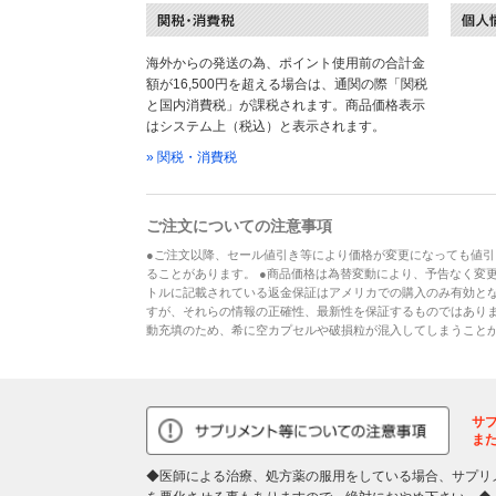
海外からの発送の為、ポイント使用前の合計金
額が16,500円を超える場合は、通関の際「関税
と国内消費税」が課税されます。商品価格表示
はシステム上（税込）と表示されます。
» 関税・消費税
ご注文についての注意事項
●ご注文以降、セール値引き等により価格が変更になっても値引
ることがあります。 ●商品価格は為替変動により、予告なく変更
トルに記載されている返金保証はアメリカでの購入のみ有効とな
すが、それらの情報の正確性、最新性を保証するものではあり
動充填のため、希に空カプセルや破損粒が混入してしまうこと
サ
ま
◆医師による治療、処方薬の服用をしている場合、サプリ