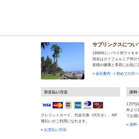
サプリンクスについ
1998年にハワイ州ワイキ
現在はカリフォルニア州ロ
皆様の健康と美容にお役に
» 会社案内
» 初めての方へ
1万円
外より
クレジットカード、代金引換（代引き）、NP
でお届
後払いがご利用になれます。
» 送
» お支払い方法