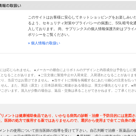
このサイトはお客様に安心してネットショッピングをお楽しみい
るよう、セキュリティ対策やプライバシーの保護に、SSL暗号化
入しております。 尚、サプリンクスの個人情報保護方針はプライ
ポリシーをご覧ください。
» 個人情報の取扱い
には応じられません。 ●メーカーの都合によりボトルのデザインと内容成分は予告なしに
となることがあります。 ●ご注文後に製造中止や入荷未定、入荷遅れとなることがあります
り、当店ではお受けできません。 ●当サイトに情報を掲載するにあたり細心の注意を払っ
ません。また、英語（原文）と日本語表現に相違がある場合は、英文が優先となります。●
がございます。混入が少数の場合は、返品・交換は承ることができかねます。ご了承くださ
プリメントは健康補助食品であり、いかなる病気の診断・治療・予防目的には意図さ
た、医師の処方で服用する薬ではありませんので、選択から使用まで全てご自身の責
メントの使用について担当医師の指導を受けて下さい。自己判断で治療・医薬品の