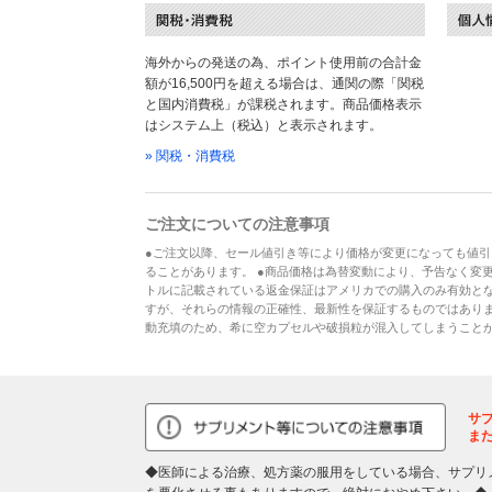
海外からの発送の為、ポイント使用前の合計金
額が16,500円を超える場合は、通関の際「関税
と国内消費税」が課税されます。商品価格表示
はシステム上（税込）と表示されます。
» 関税・消費税
ご注文についての注意事項
●ご注文以降、セール値引き等により価格が変更になっても値引
ることがあります。 ●商品価格は為替変動により、予告なく変更
トルに記載されている返金保証はアメリカでの購入のみ有効とな
すが、それらの情報の正確性、最新性を保証するものではあり
動充填のため、希に空カプセルや破損粒が混入してしまうこと
サ
ま
◆医師による治療、処方薬の服用をしている場合、サプリ