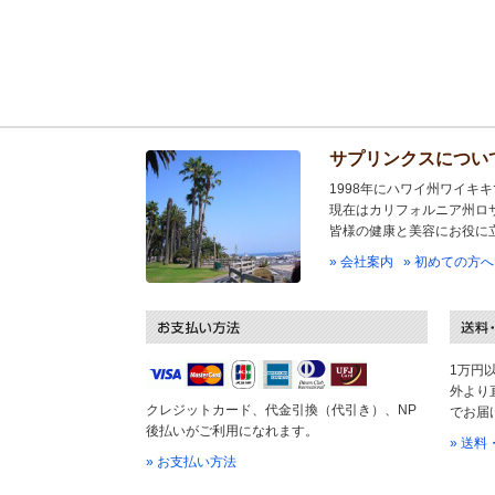
サプリンクスについ
1998年にハワイ州ワイキ
現在はカリフォルニア州ロ
皆様の健康と美容にお役に
» 会社案内
» 初めての方へ
1万円
外より
クレジットカード、代金引換（代引き）、NP
でお届
後払いがご利用になれます。
» 送
» お支払い方法