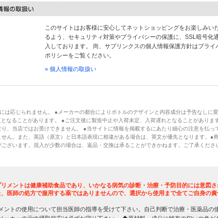
このサイトはお客様に安心してネットショッピングをお楽しみい
るよう、セキュリティ対策やプライバシーの保護に、SSL暗号化
入しております。 尚、サプリンクスの個人情報保護方針はプライ
ポリシーをご覧ください。
» 個人情報の取扱い
には応じられません。 ●メーカーの都合によりボトルのデザインと内容成分は予告なしに
となることがあります。 ●ご注文後に製造中止や入荷未定、入荷遅れとなることがあります
り、当店ではお受けできません。 ●当サイトに情報を掲載するにあたり細心の注意を払っ
ません。また、英語（原文）と日本語表現に相違がある場合は、英文が優先となります。●
がございます。混入が少数の場合は、返品・交換は承ることができかねます。ご了承くださ
プリメントは健康補助食品であり、いかなる病気の診断・治療・予防目的には意図さ
た、医師の処方で服用する薬ではありませんので、選択から使用まで全てご自身の責
メントの使用について担当医師の指導を受けて下さい。自己判断で治療・医薬品の