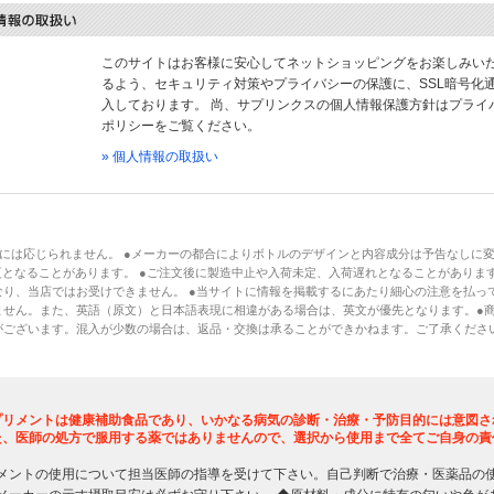
このサイトはお客様に安心してネットショッピングをお楽しみい
るよう、セキュリティ対策やプライバシーの保護に、SSL暗号化
入しております。 尚、サプリンクスの個人情報保護方針はプライ
ポリシーをご覧ください。
» 個人情報の取扱い
には応じられません。 ●メーカーの都合によりボトルのデザインと内容成分は予告なしに
となることがあります。 ●ご注文後に製造中止や入荷未定、入荷遅れとなることがあります
り、当店ではお受けできません。 ●当サイトに情報を掲載するにあたり細心の注意を払っ
ません。また、英語（原文）と日本語表現に相違がある場合は、英文が優先となります。●
がございます。混入が少数の場合は、返品・交換は承ることができかねます。ご了承くださ
プリメントは健康補助食品であり、いかなる病気の診断・治療・予防目的には意図さ
た、医師の処方で服用する薬ではありませんので、選択から使用まで全てご自身の責
メントの使用について担当医師の指導を受けて下さい。自己判断で治療・医薬品の