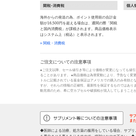
海外からの発送の為、ポイント使用前の合計金
額が16,500円を超える場合は、通関の際「関税
と国内消費税」が課税されます。商品価格表示
はシステム上（税込）と表示されます。
» 関税・消費税
ご注文についての注意事項
●ご注文以降、セール値引き等により価格が変更になっても値引
ることがあります。 ●商品価格は為替変動により、予告なく変更
トルに記載されている返金保証はアメリカでの購入のみ有効とな
すが、それらの情報の正確性、最新性を保証するものではあり
動充填のため、希に空カプセルや破損粒が混入してしまうこと
サ
ま
◆医師による治療、処方薬の服用をしている場合、サプリ