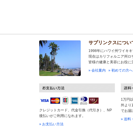
サプリンクスについ
1998年にハワイ州ワイキ
現在はカリフォルニア州ロ
皆様の健康と美容にお役に
» 会社案内
» 初めての方へ
1万円
外より
クレジットカード、代金引換（代引き）、NP
でお届
後払いがご利用になれます。
» 送
» お支払い方法