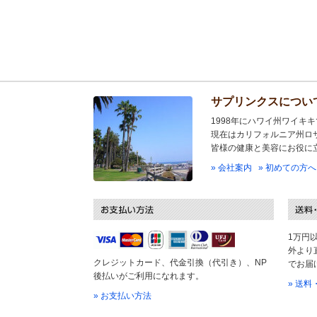
サプリンクスについ
1998年にハワイ州ワイキ
現在はカリフォルニア州ロ
皆様の健康と美容にお役に
» 会社案内
» 初めての方へ
1万円
外より
クレジットカード、代金引換（代引き）、NP
でお届
後払いがご利用になれます。
» 送
» お支払い方法