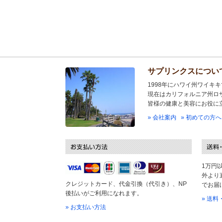
サプリンクスについ
1998年にハワイ州ワイキ
現在はカリフォルニア州ロ
皆様の健康と美容にお役に
» 会社案内
» 初めての方へ
1万円
外より
クレジットカード、代金引換（代引き）、NP
でお届
後払いがご利用になれます。
» 送
» お支払い方法