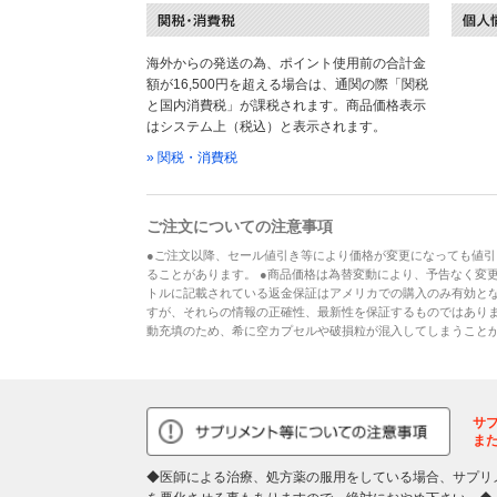
海外からの発送の為、ポイント使用前の合計金
額が16,500円を超える場合は、通関の際「関税
と国内消費税」が課税されます。商品価格表示
はシステム上（税込）と表示されます。
» 関税・消費税
ご注文についての注意事項
●ご注文以降、セール値引き等により価格が変更になっても値引
ることがあります。 ●商品価格は為替変動により、予告なく変更
トルに記載されている返金保証はアメリカでの購入のみ有効とな
すが、それらの情報の正確性、最新性を保証するものではあり
動充填のため、希に空カプセルや破損粒が混入してしまうこと
サ
ま
◆医師による治療、処方薬の服用をしている場合、サプリ