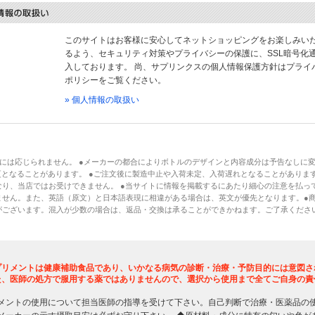
このサイトはお客様に安心してネットショッピングをお楽しみい
るよう、セキュリティ対策やプライバシーの保護に、SSL暗号化
入しております。 尚、サプリンクスの個人情報保護方針はプライ
ポリシーをご覧ください。
» 個人情報の取扱い
には応じられません。 ●メーカーの都合によりボトルのデザインと内容成分は予告なしに
となることがあります。 ●ご注文後に製造中止や入荷未定、入荷遅れとなることがあります
り、当店ではお受けできません。 ●当サイトに情報を掲載するにあたり細心の注意を払っ
ません。また、英語（原文）と日本語表現に相違がある場合は、英文が優先となります。●
がございます。混入が少数の場合は、返品・交換は承ることができかねます。ご了承くださ
プリメントは健康補助食品であり、いかなる病気の診断・治療・予防目的には意図さ
た、医師の処方で服用する薬ではありませんので、選択から使用まで全てご自身の責
メントの使用について担当医師の指導を受けて下さい。自己判断で治療・医薬品の