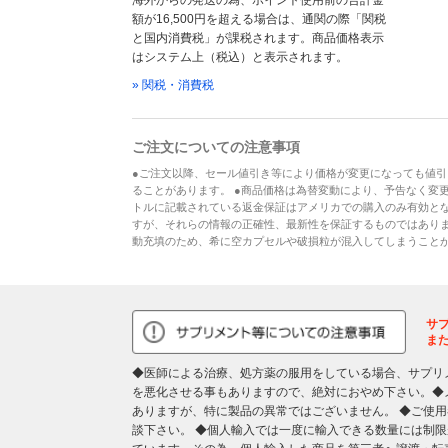
海外からの発送の為、ポイント使用前の合計金
額が16,500円を超える場合は、通関の際「関税
と国内消費税」が課税されます。商品価格表示
はシステム上（税込）と表示されます。
» 関税・消費税
ご注文についての注意事項
●ご注文以降、セール値引き等により価格が変更になっても値引
ることがあります。 ●商品価格は為替変動により、予告なく変更
トルに記載されている返金保証はアメリカでの購入のみ有効とな
すが、それらの情報の正確性、最新性を保証するものではあり
動充填のため、希に空カプセルや破損粒が混入してしまうこと
サ
ま
◆医師による治療、処方薬の服用をしている場合、サプリ
を悪化させる事もありますので、絶対におやめ下さい。◆
ありますが、特に製品の異常ではございません。 ◆ご使
談下さい。 ◆個人輸入では一度に輸入できる数量には制