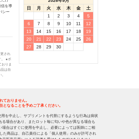
ただけ
2026年9月
通信を導
日
月
火
水
木
金
土
バシー
1
2
3
4
5
6
7
8
9
10
11
12
13
14
15
16
17
18
19
20
21
22
23
24
25
26
27
28
29
30
変更され
。 ●ボ
ておりま
商品は自
い。
れておりません。
任となることを予めご了承ください。
使用を中止し、サプリメントを代替にするような行為は病状
ある場合があり、またロット毎に匂いや色が異なる場合も
い場合はすぐに使用を中止し、必要によっては医師にご相
入した商品は、自己責任による「個人使用」のみが許可され