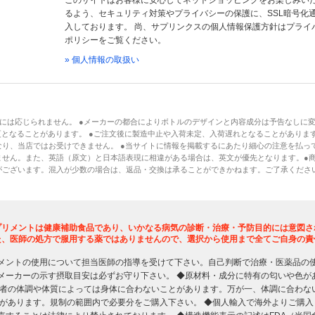
このサイトはお客様に安心してネットショッピングをお楽しみい
るよう、セキュリティ対策やプライバシーの保護に、SSL暗号化
入しております。 尚、サプリンクスの個人情報保護方針はプライ
ポリシーをご覧ください。
» 個人情報の取扱い
には応じられません。 ●メーカーの都合によりボトルのデザインと内容成分は予告なしに
となることがあります。 ●ご注文後に製造中止や入荷未定、入荷遅れとなることがあります
り、当店ではお受けできません。 ●当サイトに情報を掲載するにあたり細心の注意を払っ
ません。また、英語（原文）と日本語表現に相違がある場合は、英文が優先となります。●
がございます。混入が少数の場合は、返品・交換は承ることができかねます。ご了承くださ
プリメントは健康補助食品であり、いかなる病気の診断・治療・予防目的には意図さ
た、医師の処方で服用する薬ではありませんので、選択から使用まで全てご自身の責
メントの使用について担当医師の指導を受けて下さい。自己判断で治療・医薬品の
メーカーの示す摂取目安は必ずお守り下さい。 ◆原材料・成分に特有の匂いや色が
用者の体調や体質によっては身体に合わないことがあります。万が一、体調に合わな
限があります。規制の範囲内で必要分をご購入下さい。 ◆個人輸入で海外よりご購