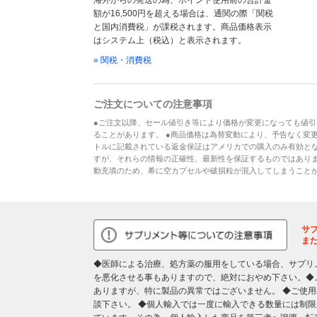
海外からの発送の為、ポイント使用前の合計金
額が16,500円を超える場合は、通関の際「関税
と国内消費税」が課税されます。商品価格表示
はシステム上（税込）と表示されます。
» 関税・消費税
ご注文についての注意事項
●ご注文以降、セール値引き等により価格が変更になっても値引
ることがあります。 ●商品価格は為替変動により、予告なく変更
トルに記載されている返金保証はアメリカでの購入のみ有効とな
すが、それらの情報の正確性、最新性を保証するものではあり
動充填のため、希に空カプセルや破損粒が混入してしまうこと
サ
ま
◆医師による治療、処方薬の服用をしている場合、サプリ
を悪化させる事もありますので、絶対におやめ下さい。◆
ありますが、特に製品の異常ではございません。 ◆ご使
談下さい。 ◆個人輸入では一度に輸入できる数量には制