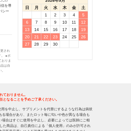
ただけ
2026年9月
通信を導
日
月
火
水
木
金
土
バシー
1
2
3
4
5
6
7
8
9
10
11
12
13
14
15
16
17
18
19
20
21
22
23
24
25
26
27
28
29
30
変更され
。 ●ボ
ておりま
商品は自
い。
れておりません。
任となることを予めご了承ください。
使用を中止し、サプリメントを代替にするような行為は病状
ある場合があり、またロット毎に匂いや色が異なる場合も
い場合はすぐに使用を中止し、必要によっては医師にご相
入した商品は、自己責任による「個人使用」のみが許可され