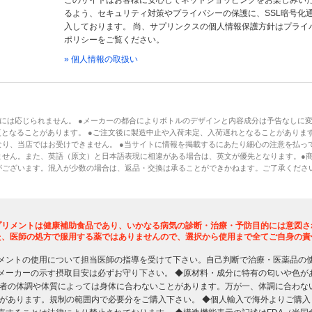
このサイトはお客様に安心してネットショッピングをお楽しみい
るよう、セキュリティ対策やプライバシーの保護に、SSL暗号化
入しております。 尚、サプリンクスの個人情報保護方針はプライ
ポリシーをご覧ください。
» 個人情報の取扱い
には応じられません。 ●メーカーの都合によりボトルのデザインと内容成分は予告なしに
となることがあります。 ●ご注文後に製造中止や入荷未定、入荷遅れとなることがあります
り、当店ではお受けできません。 ●当サイトに情報を掲載するにあたり細心の注意を払っ
ません。また、英語（原文）と日本語表現に相違がある場合は、英文が優先となります。●
がございます。混入が少数の場合は、返品・交換は承ることができかねます。ご了承くださ
プリメントは健康補助食品であり、いかなる病気の診断・治療・予防目的には意図さ
た、医師の処方で服用する薬ではありませんので、選択から使用まで全てご自身の責
メントの使用について担当医師の指導を受けて下さい。自己判断で治療・医薬品の
メーカーの示す摂取目安は必ずお守り下さい。 ◆原材料・成分に特有の匂いや色が
用者の体調や体質によっては身体に合わないことがあります。万が一、体調に合わな
限があります。規制の範囲内で必要分をご購入下さい。 ◆個人輸入で海外よりご購