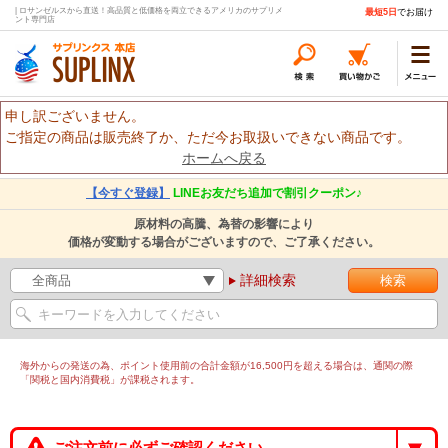
| ロサンゼルスから直送！高品質と低価格を両立できるアメリカのサプリメ
最短5日
でお届け
ント専門店
申し訳ございません。
ご指定の商品は販売終了か、ただ今お取扱いできない商品です。
ホームへ戻る
【今すぐ登録】
LINEお友だち追加で割引クーポン♪
原材料の高騰、為替の影響により
価格が変動する場合がございますので、ご了承ください。
詳細検索
海外からの発送の為、ポイント使用前の合計金額が16,500円を超える場合は、通関の際
「関税と国内消費税」が課税されます。
ご注文前に必ずご確認ください