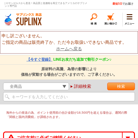
| ロサンゼルスから直送！高品質と低価格を両立できるアメリカのサプリメ
最短5日
でお届け
ント専門店
申し訳ございません。
ご指定の商品は販売終了か、ただ今お取扱いできない商品です。
ホームへ戻る
【今すぐ登録】
LINEお友だち追加で割引クーポン♪
原材料の高騰、為替の影響により
価格が変動する場合がございますので、ご了承ください。
詳細検索
海外からの発送の為、ポイント使用前の合計金額が16,500円を超える場合は、通関の際
「関税と国内消費税」が課税されます。
ご注文前に必ずご確認ください