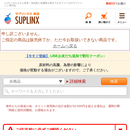
| ロサンゼルスから直送！高品質と低価格を両立できるアメリカのサプリメ
最短5日
でお届け
ント専門店
申し訳ございません。
ご指定の商品は販売終了か、ただ今お取扱いできない商品です。
ホームへ戻る
【今すぐ登録】
LINEお友だち追加で割引クーポン♪
原材料の高騰、為替の影響により
価格が変動する場合がございますので、ご了承ください。
詳細検索
海外からの発送の為、ポイント使用前の合計金額が16,500円を超える場合は、通関の際
「関税と国内消費税」が課税されます。
ご注文前に必ずご確認ください