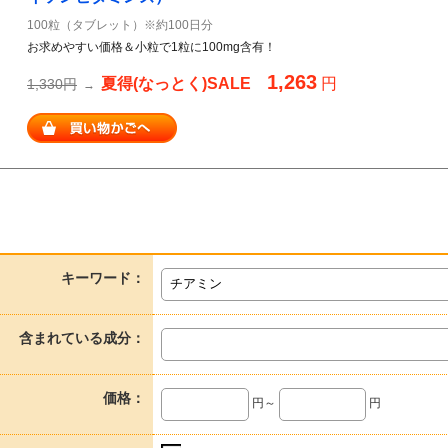
100粒（タブレット）※約100日分
お求めやすい価格＆小粒で1粒に100mg含有！
1,263
夏得(なっとく)SALE
円
1,330円
→
キーワード：
含まれている成分：
価格：
円～
円