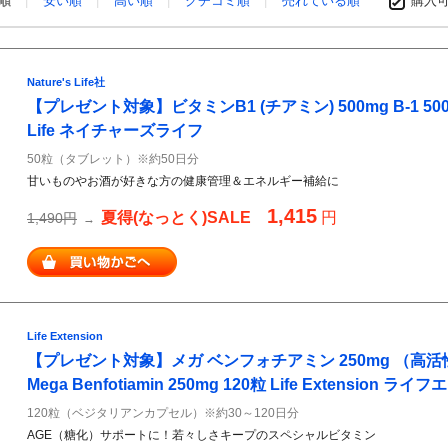
め順
安い順
高い順
クチコミ順
売れている順
購入
Nature's Life社
【プレゼント対象】ビタミンB1 (チアミン) 500mg B-1 500mg
Life ネイチャーズライフ
50粒（タブレット）※約50日分
甘いものやお酒が好きな方の健康管理＆エネルギー補給に
1,415
夏得(なっとく)SALE
円
1,490円
→
Life Extension
【プレゼント対象】メガ ベンフォチアミン 250mg （高
Mega Benfotiamin 250mg 120粒 Life Extension
120粒（ベジタリアンカプセル）※約30～120日分
AGE（糖化）サポートに！若々しさキープのスペシャルビタミン