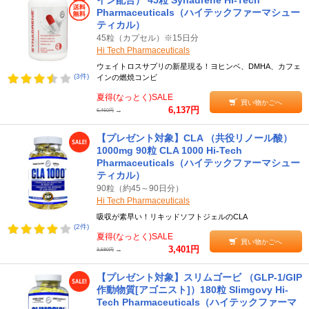
イン配合） 45粒 Synadrene Hi-Tech
Pharmaceuticals（ハイテックファーマシュー
ティカル）
45粒（カプセル）※15日分
Hi Tech Pharmaceuticals
ウェイトロスサプリの新星現る！ヨヒンベ、DMHA、カフェ
(3件)
インの燃焼コンビ
夏得(なっとく)SALE
買い物かごへ
6,137円
→
6,460円
【プレゼント対象】CLA （共役リノール酸）
1000mg 90粒 CLA 1000 Hi-Tech
Pharmaceuticals（ハイテックファーマシュー
ティカル）
90粒（約45～90日分）
Hi Tech Pharmaceuticals
吸収が素早い！リキッドソフトジェルのCLA
(2件)
夏得(なっとく)SALE
買い物かごへ
3,401円
→
3,580円
【プレゼント対象】スリムゴービ （GLP-1/GIP
作動物質[アゴニスト]）180粒 Slimgovy Hi-
Tech Pharmaceuticals（ハイテックファーマ