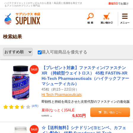
ハイテクダイエット | ロサンゼルスから直送！高品質と低価格を両立でき
最短5日
でお届け
るアメリカのサプリメント専門店
検索結果
購入可能商品を優先する
【プレゼント対象】ファスティン/ファスチン
XR （持続型ウェイトロス） 45粒 FASTIN-XR
Hi-Tech Pharmaceuticals（ハイテックファー
マシューティカル）
45粒（約15～22日分）
Hi Tech Pharmaceuticals
即効性と持続を両立させた次世代型のファスティンの進化版
(4件)
夏得(なっとく)SALE
買い物かごへ
6,631円
→
6,980円
☆【送料無料】シナドリン(ヨヒンベ、カフェ