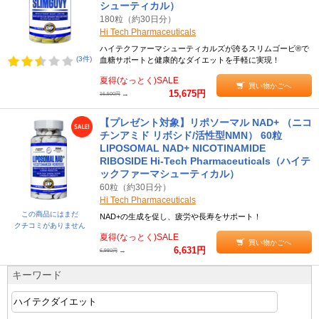
シューティカル）
180粒（約30日分）
Hi Tech Pharmaceuticals
ハイテクファーマシューティカルズが誇るスリムゴービ®で
(3件)
血糖サポートと健康的なダイエットを手軽に実現！
夏得(なっとく)SALE
買い物かごへ
15,675円
→
16,500円
【プレゼント対象】リポソーマル NAD+ （ニコ
チンアミド リボシド/活性型NMN） 60粒
LIPOSOMAL NAD+ NICOTINAMIDE
RIBOSIDE Hi-Tech Pharmaceuticals（ハイテ
ックファーマシューティカル）
60粒（約30日分）
Hi Tech Pharmaceuticals
この商品にはまだ
NAD+の生成を促し、疲労や長寿をサポート！
クチコミがありません
夏得(なっとく)SALE
買い物かごへ
6,631円
→
6,980円
キーワード