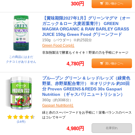
300円
買い物かごへ
【賞味期限2027年1月】グリーンマグマ（オー
ガニック＆ロー 大麦若葉青汁） GREEN
MAGMA ORGANIC & RAW BARLEY GRASS
JUICE 150g Green Food グリーンフード
150g （パウダー）※約25回分
Green Food Corp社
非加熱製法で酵素もイキイキ！野菜の力を手軽にチャージ
この商品にはまだ
クチコミがありません
4,780円
買い物かごへ
プル―ブン グリーン & レッド/レッズ（緑黄色
野菜、赤野菜配合青汁） ※オリジナル 約30回
分 Proven GREENS＆REDS 30s Gaspari
Nutrition （ギャスパリニュートリション）
360g（約30杯分）
Gaspari Nutrition社
緑と赤のスーパーフードをお手軽に！栄養バランスのベース
はコレでキープ
(14件)
4,980円
在庫切れ