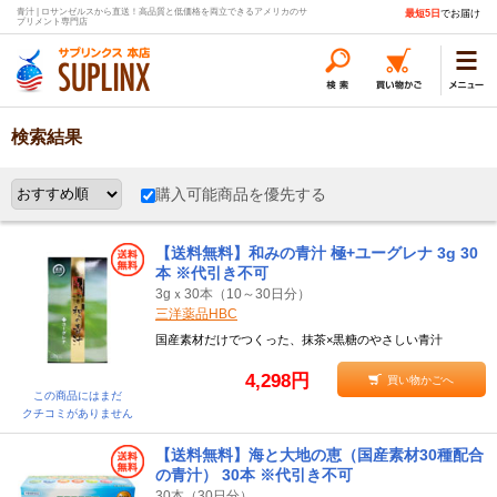
青汁 | ロサンゼルスから直送！高品質と低価格を両立できるアメリカのサ
最短5日
でお届け
プリメント専門店
検索結果
購入可能商品を優先する
【送料無料】和みの青汁 極+ユーグレナ 3g 30
本 ※代引き不可
3gｘ30本（10～30日分）
三洋薬品HBC
国産素材だけでつくった、抹茶×黒糖のやさしい青汁
4,298円
買い物かごへ
この商品にはまだ
クチコミがありません
【送料無料】海と大地の恵（国産素材30種配合
の青汁） 30本 ※代引き不可
30本（30日分）