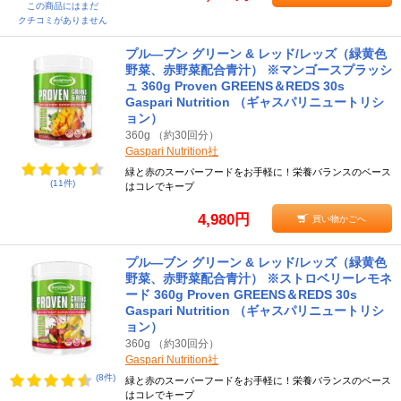
この商品にはまだ
クチコミがありません
プル―ブン グリーン & レッド/レッズ（緑黄色
野菜、赤野菜配合青汁） ※マンゴースプラッシ
ュ 360g Proven GREENS＆REDS 30s
Gaspari Nutrition （ギャスパリニュートリシ
ョン）
360g （約30回分）
Gaspari Nutrition社
緑と赤のスーパーフードをお手軽に！栄養バランスのベース
(11件)
はコレでキープ
4,980円
買い物かごへ
プル―ブン グリーン & レッド/レッズ（緑黄色
野菜、赤野菜配合青汁） ※ストロベリーレモネ
ード 360g Proven GREENS＆REDS 30s
Gaspari Nutrition （ギャスパリニュートリシ
ョン）
360g （約30回分）
Gaspari Nutrition社
(8件)
緑と赤のスーパーフードをお手軽に！栄養バランスのベース
はコレでキープ