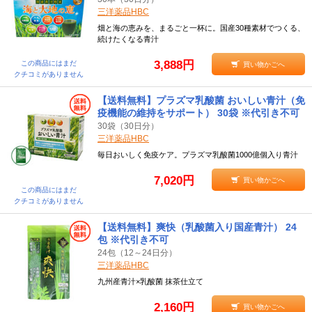
三洋薬品HBC
畑と海の恵みを、まるごと一杯に。国産30種素材でつくる、
続けたくなる青汁
3,888円
この商品にはまだ
買い物かごへ
クチコミがありません
【送料無料】プラズマ乳酸菌 おいしい青汁（免
疫機能の維持をサポート） 30袋 ※代引き不可
30袋（30日分）
三洋薬品HBC
毎日おいしく免疫ケア。プラズマ乳酸菌1000億個入り青汁
7,020円
買い物かごへ
この商品にはまだ
クチコミがありません
【送料無料】爽快（乳酸菌入り国産青汁） 24
包 ※代引き不可
24包（12～24日分）
三洋薬品HBC
九州産青汁×乳酸菌 抹茶仕立て
2,160円
買い物かごへ