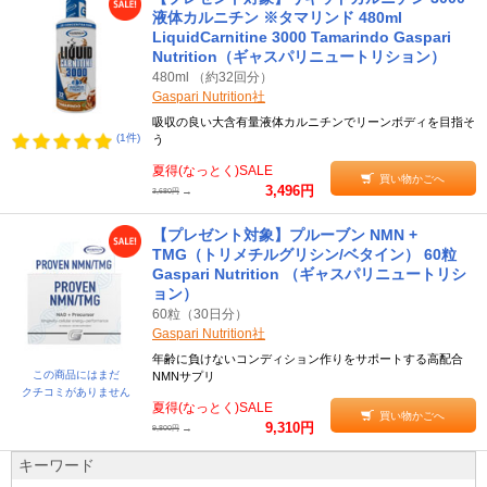
液体カルニチン ※タマリンド 480ml
LiquidCarnitine 3000 Tamarindo Gaspari
Nutrition（ギャスパリニュートリション）
480ml （約32回分）
Gaspari Nutrition社
吸収の良い大含有量液体カルニチンでリーンボディを目指そ
(1件)
う
夏得(なっとく)SALE
買い物かごへ
3,496円
→
3,680円
【プレゼント対象】プルーブン NMN +
TMG（トリメチルグリシン/ベタイン） 60粒
Gaspari Nutrition （ギャスパリニュートリシ
ョン）
60粒（30日分）
Gaspari Nutrition社
年齢に負けないコンディション作りをサポートする高配合
この商品にはまだ
NMNサプリ
クチコミがありません
夏得(なっとく)SALE
買い物かごへ
9,310円
→
9,800円
キーワード