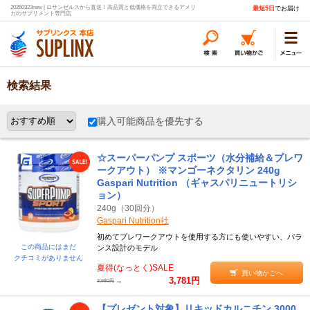
20260323new | ロサンゼルスから直送！高品質と低価格を両立できるアメリ
最短5日
でお届け
カのサプリメント専門店
検索結果
購入可能商品を優先する
☆スーパーパンプ スポーツ（水分補給＆プレワ
ークアウト） ※マンゴーネクタリン 240g
Gaspari Nutrition （ギャスパリニュートリシ
ョン）
240g（30回分）
Gaspari Nutrition社
初めてプレワークアウトを使用する方にも使いやすい、バラ
この商品にはまだ
ンス設計のモデル
クチコミがありません
夏得(なっとく)SALE
買い物かごへ
3,781円
→
3,980円
【プレゼント対象】リキッドカルニチン 3000