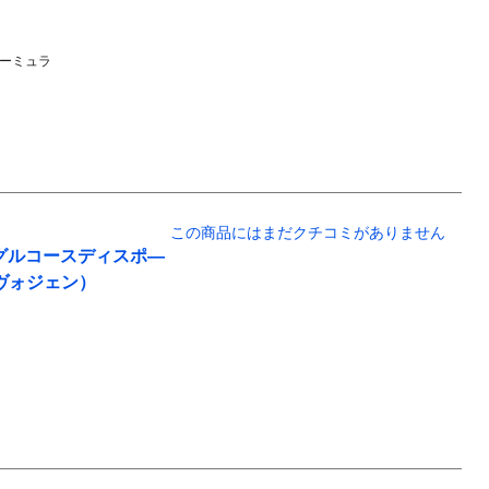
ーミュラ
この商品にはまだクチコミがありません
 グルコースディスポ―
エヴォジェン）