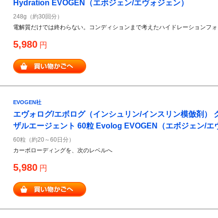
Hydration EVOGEN（エボジェン/エヴォジェン）
248g（約30回分）
電解質だけでは終わらない。コンディションまで考えたハイドレーションフォ
5,980
円
EVOGEN社
エヴォログ/エボログ（インシュリン/インスリン模倣剤）
ザルエージェント 60粒 Evolog EVOGEN（エボジェン/
60粒（約20～60日分）
カーボローディングを、次のレベルへ
5,980
円