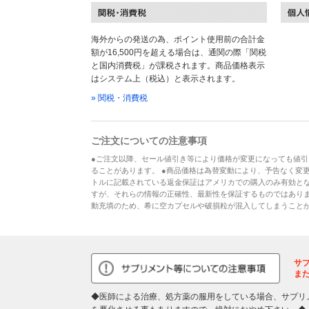
海外からの発送の為、ポイント使用前の合計金
額が16,500円を超える場合は、通関の際「関税
と国内消費税」が課税されます。商品価格表示
はシステム上（税込）と表示されます。
» 関税・消費税
ご注文についての注意事項
●ご注文以降、セール値引き等により価格が変更になっても値引
ることがあります。 ●商品価格は為替変動により、予告なく変更
トルに記載されている返金保証はアメリカでの購入のみ有効とな
すが、それらの情報の正確性、最新性を保証するものではあり
動充填のため、希に空カプセルや破損粒が混入してしまうこと
サ
ま
◆医師による治療、処方薬の服用をしている場合、サプリ