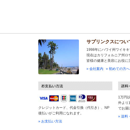
サプリンクスについ
1998年にハワイ州ワイキ
現在はカリフォルニア州ロ
皆様の健康と美容にお役に
» 会社案内
» 初めての方へ
1万円
外より
クレジットカード、代金引換（代引き）、NP
でお届
後払いがご利用になれます。
» 送
» お支払い方法