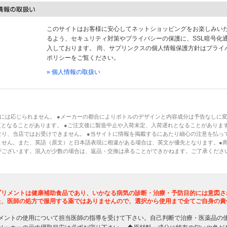
このサイトはお客様に安心してネットショッピングをお楽しみい
るよう、セキュリティ対策やプライバシーの保護に、SSL暗号化
入しております。 尚、サプリンクスの個人情報保護方針はプライ
ポリシーをご覧ください。
» 個人情報の取扱い
には応じられません。 ●メーカーの都合によりボトルのデザインと内容成分は予告なしに
となることがあります。 ●ご注文後に製造中止や入荷未定、入荷遅れとなることがあります
り、当店ではお受けできません。 ●当サイトに情報を掲載するにあたり細心の注意を払っ
ません。また、英語（原文）と日本語表現に相違がある場合は、英文が優先となります。●
がございます。混入が少数の場合は、返品・交換は承ることができかねます。ご了承くださ
プリメントは健康補助食品であり、いかなる病気の診断・治療・予防目的には意図さ
た、医師の処方で服用する薬ではありませんので、選択から使用まで全てご自身の責
メントの使用について担当医師の指導を受けて下さい。自己判断で治療・医薬品の