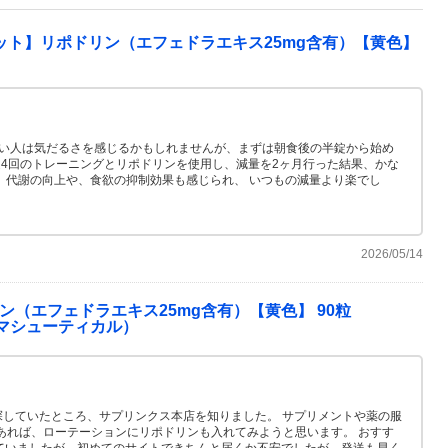
ット】リポドリン（エフェドラエキス25mg含有）【黄色】
ない人は気だるさを感じるかもしれませんが、まずは朝食後の半錠から始め
週4回のトレーニングとリポドリンを使用し、減量を2ヶ月行った結果、かな
、 代謝の向上や、食欲の抑制効果も感じられ、 いつもの減量より楽でし
2026/05/14
（エフェドラエキス25mg含有）【黄色】 90粒
クファーマシューティカル）
探していたところ、サプリンクス本店を知りました。 サプリメントや薬の服
あれば、ローテーションにリポドリンも入れてみようと思います。 おすす
ていましたが、初めてのサイトできちんと届くか不安でしたが、発送も早く