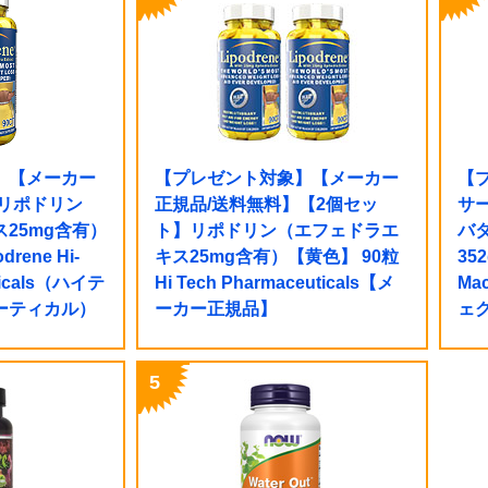
】【メーカー
【プレゼント対象】【メーカー
【
】リポドリン
正規品/送料無料】【2個セッ
サ
25mg含有）
ト】リポドリン（エフェドラエ
バ
rene Hi-
キス25mg含有）【黄色】 90粒
352
ticals（ハイテ
Hi Tech Pharmaceuticals【メ
Ma
ーティカル）
ーカー正規品】
ェ