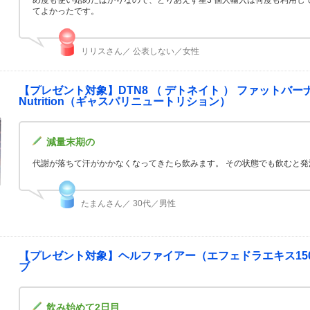
てよかったです。
リリスさん／ 公表しない／女性
【プレゼント対象】DTN8 （ デトネイト ） ファットバーナー 60粒 DT
Nutrition（ギャスパリニュートリション）
減量末期の
代謝が落ちて汗がかかなくなってきたら飲みます。 その状態でも飲むと
たまんさん／ 30代／男性
【プレゼント対象】ヘルファイアー（エフェドラエキス150mg含有）
ブ
飲み始めて2日目