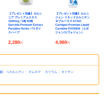
【プレゼント対象】ガルシ
【プレゼント対象】カルニ
【
ニア プレミアムエキス
ジェン リキッドカルニチン
ジ
1000mg／2粒 60粒
※ブルーラズ 473ml
ン
Garcinia Premium Extract
Carnigen Premium Liquid
ン
Paradise Herbs パラダイ
Carnitine EVOGEN（エボ
T
スハーブ
ジェン/エヴォジェン）
E
ォ
2,280
4,980
4
円
円
酸)
Lカルニチン
ギムネマ
カリウム
キトサン