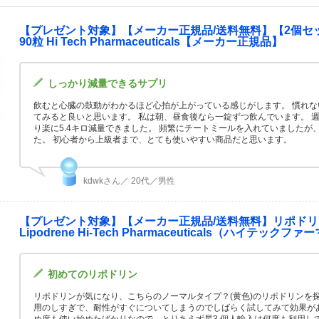
【プレゼント対象】【メーカー正規品/送料無料】【2個セ
90粒 Hi Tech Pharmaceuticals【メーカー正規品】
しっかり減量できるサプリ
飲むと心臓の鼓動がわかるほど心拍が上がっている感じがします。 慣れ
てみると良いと思います。 私は朝、昼食後なら一錠ずつ飲んでいます。 
り楽に5.4キロ減量できました。 頻繁にチートミールを入れていましたが
た。 初心者から上級者まで、とても使いやすい商品だと思います。
kdwkさん／ 20代／男性
【プレゼント対象】【メーカー正規品/送料無料】リポドリン
Lipodrene Hi-Tech Pharmaceuticals（ハイテッ
初めてのリポドリン
リポドリンが気になり、こちらのノーマルタイプ？(黄色)のリポドリンを
用のしすぎで、耐性がすぐについてしまうのでしばらく試してみて効果が
め度も使い始めたばかりなので、とりあえず星3 個人輸入は何度も利用し