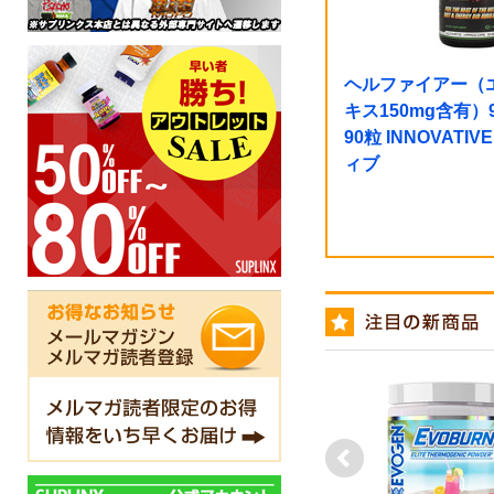
ヘルファイアー（
キス150mg含有）90粒
90粒 INNOVATI
ィブ
next