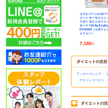
ト対象】カルニ
【プレゼント対象】カルニ
エヴォバーン/エボバー
ミアム カルニチ
ジェン リキッドカルニチン
リート サーモジェニッ
 ※ラズベリーレ
※サワーグミ 473ml
ウダー ※ストロベリ
g Carnigen
Carnigen Premium Liquid
ネード 140.9g EvoBu
uid Carnitine
Carnitine EVOGEN（エボ
EVOGEN（エボジェ
エボジェン/エヴ
ジェン/エヴォジェン）
ォジェン）
4,980
7,180
円
円
ダイエットの注目
アッカーマンシア
グリーンコーヒー
ダイエットの注