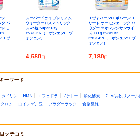
ン エ
スーパードライ プレミアム
エヴォバーン/エボバーン エ
ク パ
ウォーターロスマトリック
リート サーモジェニック パ
ーレモ
ス 45粒 Super Dry
ウダー ※オレンジサンライ
rn
EVOGEN（エボジェン/エヴ
ズ 171g EvoBurn
ン/エヴ
ォジェン）
EVOGEN（エボジェン/エヴ
ォジェン）
4,580
7,180
円
円
キーワード
リポドリン
NMN
エフェドラ
7ケトー
消化酵素
CLA(共役リノール
クロム
白インゲン豆
ブラダーラック
食物繊維
目クチコミ