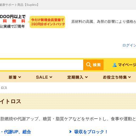
サポート商品【Suplinx】
原材料の高騰、為替の影響により価格
ログイ
トロス
エイトロス
脂肪燃焼や代謝アップ、糖質・脂質ケアなどをサポートし、食事や運動
・代謝UP、総合
吸収をブロック！