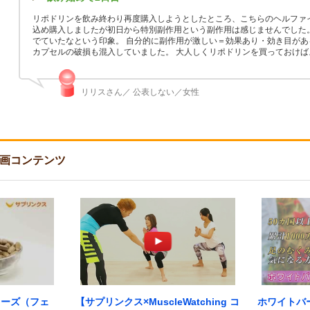
リポドリンを飲み終わり再度購入しようとしたところ、こちらのヘルファ
込め購入しましたが初日から特別副作用という副作用は感じませんでした
でていたなという印象。 自分的に副作用が激しい＝効果あり・効き目があ
カプセルの破損も混入していました。 大人しくリポドリンを買っておけ
リリスさん／ 公表しない／女性
画コンテンツ
ターズ（フェ
【サプリンクス×MuscleWatching コ
ホワイトバ