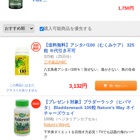
Pills ...
1,750円
購入可能商品を優先する
【送料無料】アシタバ100（むくみケア） 325
粒 ※代引き不可
325粒（25日分）
三洋薬品HBC
八丈島産アシタバ100％！混ぜない、逃がさない、島の生命
力
3,132円
この商品にはまだ
買い物かごへ
クチコミがありません
【プレゼント対象】ブラダーラック（ヒバマ
タ） Bladderwrack 100粒 Nature's Way ネイ
チャーズウェイ
100粒（ベジタリアンカプセル）
Nature's Way社
下半身ダイエットを目指す方必見！TVでも話題の海のハー
ブ