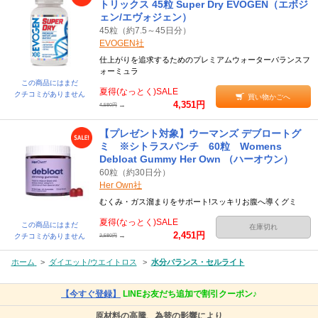
トリックス 45粒 Super Dry EVOGEN（エボジ
ェン/エヴォジェン）
45粒（約7.5～45日分）
EVOGEN社
仕上がりを追求するためのプレミアムウォーターバランスフ
ォーミュラ
この商品にはまだ
夏得(なっとく)SALE
クチコミがありません
買い物かごへ
4,351円
→
4,580円
【プレゼント対象】ウーマンズ デブロートグ
ミ ※シトラスパンチ 60粒 Womens
Debloat Gummy Her Own （ハーオウン）
60粒（約30日分）
Her Own社
むくみ・ガス溜まりをサポート!スッキリお腹へ導くグミ
夏得(なっとく)SALE
この商品にはまだ
在庫切れ
2,451円
→
クチコミがありません
2,580円
ホーム
>
ダイエット/ウエイトロス
>
水分バランス・セルライト
【今すぐ登録】
LINEお友だち追加で割引クーポン♪
原材料の高騰、為替の影響により