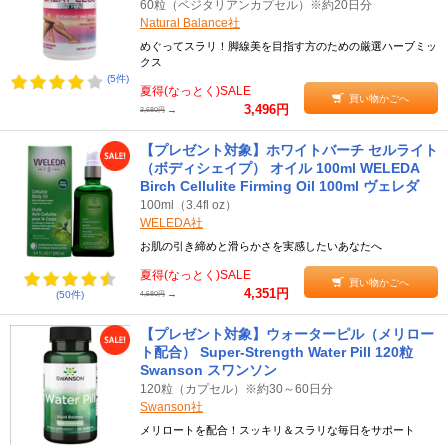
60粒（ベジタリアンカプセル）※約20日分
Natural Balance社
めぐってスラリ！脚線美を目指す方のための厳選ハーブミッ
クス
(5件)
夏得(なっとく)SALE
買い物かごへ
3,496円
→
3,680円
【プレゼント対象】ホワイトバーチ セルライト
（ボディシェイプ） オイル 100ml WELEDA
Birch Cellulite Firming Oil 100ml ヴェレダ
100ml（3.4fl oz）
WELEDA社
お肌の引き締めと滑らかさを実感したいあなたへ
夏得(なっとく)SALE
買い物かごへ
4,351円
→
(50件)
4,580円
【プレゼント対象】ウォーターピル（メリロー
ト配合） Super-Strength Water Pill 120粒
Swanson スワンソン
120粒（カプセル）※約30～60日分
Swanson社
メリロートを配合！スッキリ＆スラリな毎日をサポート