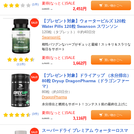
夏得(なっとく)SALE
(1件)
買い物かごへ
2,451円
→
2,580円
【プレゼント対象】ウォーターピルズ 120粒
Water Pills 120粒 Swanson スワンソン
120粒（タブレット）※約40日分
Swanson社
相性バツグンなハーブがギュッと凝縮！スッキリ＆スラリな
毎日をサポート
夏得(なっとく)SALE
買い物かごへ
1,662円
→
1,750円
(11件)
【プレゼント対象】ドライアップ （水分排出）
80粒 Dryup DragonPharma（ドラゴンファー
マ）
80粒（約10日分）
DragonPharma
水分排出と燃焼もサポート！コンテスト前の最終仕上げに
夏得(なっとく)SALE
(3件)
買い物かごへ
3,116円
→
3,280円
スーパードライ プレミアム ウォーターロスマ