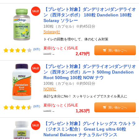
【プレゼント対象】ダンデリオン/ダンデライオ
ン（西洋タンポポ） 180粒 Dandelion 180粒
Solaray ソラレー
180粒（カプセル）※約45日分
Solaray社
トイレの回数を増やして、体のむくみ対策
夏得(なっとく)SALE
(9件)
買い物かごへ
2,479円
→
2,610円
【プレゼント対象】ダンデライオン/ダンデリオ
ン（西洋タンポポ）ルート 500mg Dandelion
Root 500mg 100粒 NOW ナウ
100粒（カプセル）※約50日分
NOW社
余計な水分にNo！ スッキリシェイプでスタイル美人に
夏得(なっとく)SALE
(9件)
買い物かごへ
1,263円
→
1,330円
【プレゼント対象】グレイトレッグス ウルトラ
（ジオスミン配合） Great Leg ultra 60粒
Natural Balance ナチュラルバランス