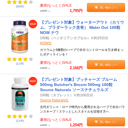
夏得(なっとく)SALE
(66件)
買い物かごへ
1,795円
→
1,890円
【プレゼント対象】ウォーターアウト（カリウ
ム、ブラダーラック含有） Water Out 100粒
NOW ナウ
100粒（ベジタリアンカプセル）※約25日分
NOW社
カリウムと6種類のハーブで水分コントロール＆引き締まっ
たボディラインを！
夏得(なっとく)SALE
(11件)
買い物かごへ
2,166円
→
2,280円
【プレゼント対象】ブッチャーズ ブルーム
500mg Butcher's Broom 500mg 100粒
Source Naturals ソースナチュラルズ
100粒（タブレット）※約100日分
Source Naturals社
古代ギリシャ・ローマ時代から愛用されるハーブで水分バラ
ンスキープ！スラッとしたスタイルを目指す方へ
夏得(なっとく)SALE
(11件)
買い物かごへ
1,254円
→
1,320円