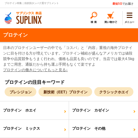
プロテイン特集｜目的別タンパク質サプリメント
最短5日
でお届け
プロテイン
日本のプロテインユーザーの中でも「コスパ」と「内容」重視の海外プロテイ
ンに目を付ける方が増えています。プロテイン補給が盛んなアメリカでは値段
競争や品質競争もうまく行われ、価格も品質も良いのです。当店では最大4.5kg
までご用意、通販だから持ち運ぶ手間もなくて楽ですよ
プロテインの働きについてもっと見る↓
プロテインの注目キーワード
プレシジョン
新技術（EET）プロテイン
クラシックホエイ
プロテイン ホエイ
プロテイン カゼイン
プロテイン ミックス
プロテイン その他