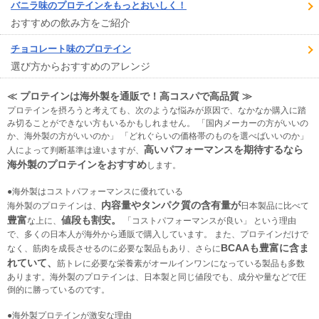
バニラ味のプロテインをもっとおいしく！
おすすめの飲み方をご紹介
チョコレート味のプロテイン
選び方からおすすめのアレンジ
≪ プロテインは海外製を通販で！高コスパで高品質 ≫
プロテインを摂ろうと考えても、次のような悩みが原因で、なかなか購入に踏
み切ることができない方もいるかもしれません。 「国内メーカーの方がいいの
か、海外製の方がいいのか」 「どれぐらいの価格帯のものを選べばいいのか」
高いパフォーマンスを期待するなら
人によって判断基準は違いますが、
海外製のプロテインをおすすめ
します。
●海外製はコストパフォーマンスに優れている
内容量やタンパク質の含有量が
海外製のプロテインは、
日本製品に比べて
豊富
値段も割安。
な上に、
「コストパフォーマンスが良い」 という理由
で、多くの日本人が海外から通販で購入しています。 また、プロテインだけで
BCAAも豊富に含ま
なく、筋肉を成長させるのに必要な製品もあり、さらに
れていて、
筋トレに必要な栄養素がオールインワンになっている製品も多数
あります。海外製のプロテインは、日本製と同じ値段でも、成分や量などで圧
倒的に勝っているのです。
●海外製プロテインが激安な理由