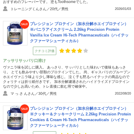
おすすめのフレーバーです。 迚もToothsomeでした。
トレーニングくんさん／20代／男性
2026/01/03
プレシジョン プロテイン（加水分解ホエイプロテイン）
※バニラアイスクリーム 2.26kg Precision Protein
Vanilla Ice Cream Hi-Tech Pharmaceuticals（ハイテッ
クファーマシューティカル）
クチコミ評価
アッサリサッパリ口溶け
ヴァニラ味を試しに購入。 あっさり、サッパリとした味わいで後味もあっさ
り。 とても飲みやすい部類のプロテインでした。 尚、ギャスパリのプルーブン
ホエイヴァニラ味より少し薄味な感じ。 泣く子も黙るハイテックの商品なので
クォリティは折り紙付きです。 加水分解濾過されたハイドライズドプロテイン
なので少しお高いため、トレ直後に飲む用で確保中。
マ っ さ んさん／30代／男性
2022/08/20
プレシジョン プロテイン（加水分解ホエイプロテイン）
※クッキー＆クッキークリーム 2.26kg Precision Protein
Cookies & Cream Hi-Tech Pharmaceuticals（ハイテッ
クファーマシューティカル）