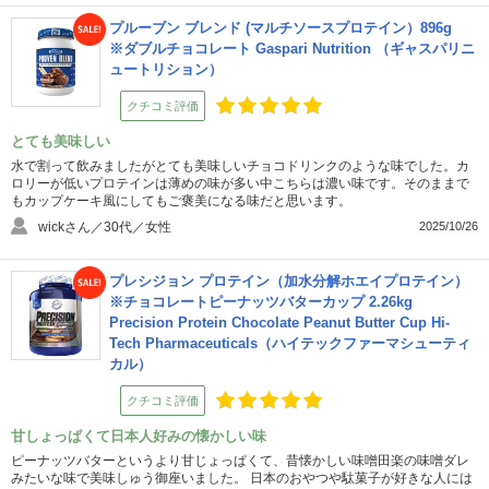
プルーブン ブレンド (マルチソースプロテイン）896g
※ダブルチョコレート Gaspari Nutrition （ギャスパリニ
ュートリション）
クチコミ評価
とても美味しい
水で割って飲みましたがとても美味しいチョコドリンクのような味でした。カ
ロリーが低いプロテインは薄めの味が多い中こちらは濃い味です。そのままで
もカップケーキ風にしてもご褒美になる味だと思います。
wickさん／30代／女性
2025/10/26
プレシジョン プロテイン（加水分解ホエイプロテイン）
※チョコレートピーナッツバターカップ 2.26kg
Precision Protein Chocolate Peanut Butter Cup Hi-
Tech Pharmaceuticals（ハイテックファーマシューティ
カル）
クチコミ評価
甘しょっぱくて日本人好みの懐かしい味
ピーナッツバターというより甘じょっぱくて、昔懐かしい味噌田楽の味噌ダレ
みたいな味で美味しゅう御座いました。 日本のおやつや駄菓子が好きな人には