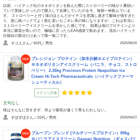
以前、ハイテック社のネオポリタンを飲んだ際にストロベリーの味が１番効い
ていて美味しかったので購入して在庫していたのを今、毎朝一杯飲んでいま
す。 ストロベリーと付く味のほとんどがイチゴを意識し過ぎて酸味が強すぎた
り、逆に紙パックでよく飲む某いちごオレ系の味になりますが、これは本当に
ストロベリーアイスクリームを溶かした感じです。 効果は他のプロテインより
本当に吸収が良いので、極端に言ったらEAA感覚で飲めます。 流石ハイテック
社独自の製法だけあって唯一無二です。
ネコ人さん／40代／男性
2025/06/20
プレシジョン プロテイン（加水分解ホエイプロテイン）
※ネオポリタンアイスクリーム（バニラ、チョコ、ストロ
ベリー） 2.26kg Precision Protein Neapolitan Ice
Cream Hi-Tech Pharmaceuticals（ハイテックファーマ
シューティカル）
クチコミ評価
文句なし
味はそんなに甘すぎず、何より吸収が速くて胃もたれしない。
ずぼずぼさん／20代／男性
2026/04/27
プルーブン ブレンド (マルチソースプロテイン）896g
※バニラアイスクリーム Gaspari Nutrition （ギャスパリ