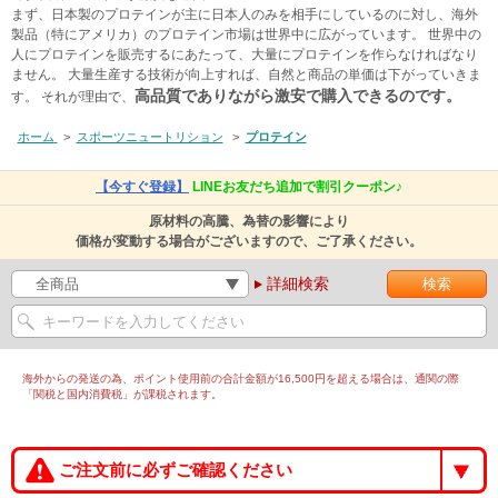
まず、日本製のプロテインが主に日本人のみを相手にしているのに対し、海外
製品（特にアメリカ）のプロテイン市場は世界中に広がっています。 世界中の
人にプロテインを販売するにあたって、大量にプロテインを作らなければなり
ません。 大量生産する技術が向上すれば、自然と商品の単価は下がっていきま
高品質でありながら激安で購入できるのです。
す。 それが理由で、
ホーム
>
スポーツニュートリション
>
プロテイン
【今すぐ登録】
LINEお友だち追加で割引クーポン♪
原材料の高騰、為替の影響により
価格が変動する場合がございますので、ご了承ください。
詳細検索
海外からの発送の為、ポイント使用前の合計金額が16,500円を超える場合は、通関の際
「関税と国内消費税」が課税されます。
ご注文前に必ずご確認ください