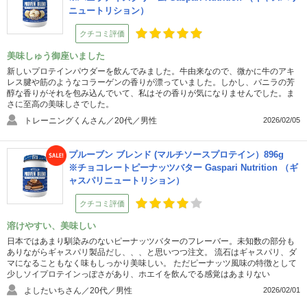
ニュートリション）
クチコミ評価
美味しゅう御座いました
新しいプロテインパウダーを飲んでみました。牛由来なので、微かに牛のアキ
レス腱や筋のようなコラーゲンの香りが漂っていました。しかし、バニラの芳
醇な香りがそれを包み込んでいて、私はその香りが気になりませんでした。ま
さに至高の美味しさでした。
トレーニングくんさん／20代／男性
2026/02/05
プルーブン ブレンド (マルチソースプロテイン）896g
※チョコレートピーナッツバター Gaspari Nutrition （ギ
ャスパリニュートリション）
クチコミ評価
溶けやすい、美味しい
日本ではあまり馴染みのないピーナッツバターのフレーバー。未知数の部分も
ありながらギャスパリ製品だし、、、と思いつつ注文。 流石はギャスパリ、ダ
マになることもなく味もしっかり美味しい。 ただピーナッツ風味の特徴として
少しソイプロテインっぽさがあり、ホエイを飲んでる感覚はあまりない
よしたいちさん／20代／男性
2026/02/01