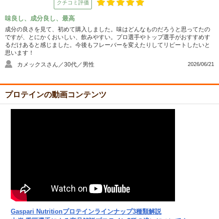
クチコミ評価
味良し、成分良し、最高
成分の良さを見て、初めて購入しました。味はどんなものだろうと思ってたの
ですが、とにかくおいしい、飲みやすい。プロ選手やトップ選手がおすすめす
るだけあると感じました。今後もフレーバーを変えたりしてリピートしたいと
思います！
カメックスさん／30代／男性
2026/06/21
プロテインの動画コンテンツ
Gaspari Nutritionプロテインラインナップ3種類解説