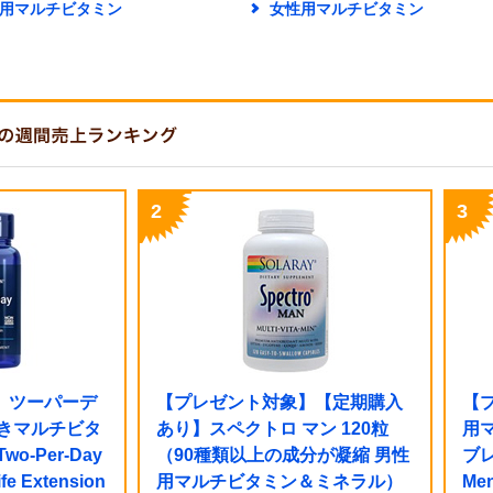
用マルチビタミン
女性用マルチビタミン
】ツーパーデ
【プレゼント対象】【定期購入
【
抜きマルチビタ
あり】スペクトロ マン 120粒
用
o-Per-Day
（90種類以上の成分が凝縮 男性
ブレ
fe Extension
用マルチビタミン＆ミネラル）
Men