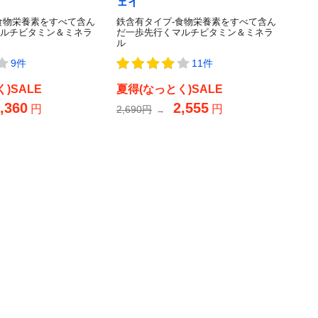
ェイ
食物栄養素をすべて含ん
鉄含有タイプ-食物栄養素をすべて含ん
ルチビタミン＆ミネラ
だ一歩先行くマルチビタミン＆ミネラ
ル
9件
11件
)SALE
夏得(なっとく)SALE
,360
2,555
円
円
2,690円
→