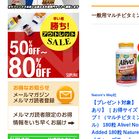
一般用マルチビタミ
Nature's Way社
【プレゼント対象】
あり】［ お得サイズ 
ブ！（マルチビタミ
ル） 180粒 Alive! No 
Added 180粒 Nature