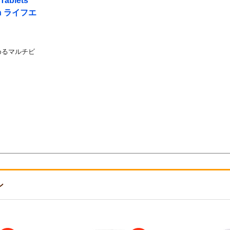
Tablets
ion ライフエ
めるマルチビ
ン