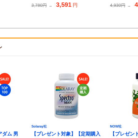
3,591
4
円
3,780円
4,930円
→
→
ン
Solaray社
NOW社
ダム 男
【プレゼント対象】【定期購入
【プレゼント