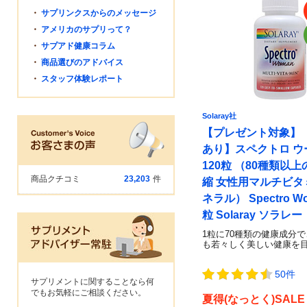
・
サプリンクスからのメッセージ
・
アメリカのサプリって？
・
サプアド健康コラム
・
商品選びのアドバイス
・
スタッフ体験レポート
Solaray社
【プレゼント対象】
あり】スペクトロ ウ
120粒 （80種類以
商品クチコミ
23,203
件
縮 女性用マルチビタ
ネラル） Spectro Wo
粒 Solaray ソラレー
1粒に70種類の健康成分
も若々しく美しい健康を
50件
サプリメントに関することなら何
でもお気軽にご相談ください。
夏得(なっとく)SALE