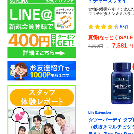
イチャーズウェイ
食物栄養素をすべて含ん
マルチビタミン＆ミネラ
58件
夏得(なっとく)SALE
7,581
円
7,980円
→
Life Extension
☆ツーパーデイ タブ
（鉄抜きマルチビタ