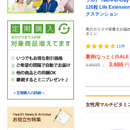
ラル） Two-Per-Day 
120粒 Life Extens
クステンション
美のカリスマ栄養士が認
タミン
11件
夏得(なっとく)SALE
3,686
円
3,880円
→
» 定期購入の詳細へ
女性用マルチビタミ