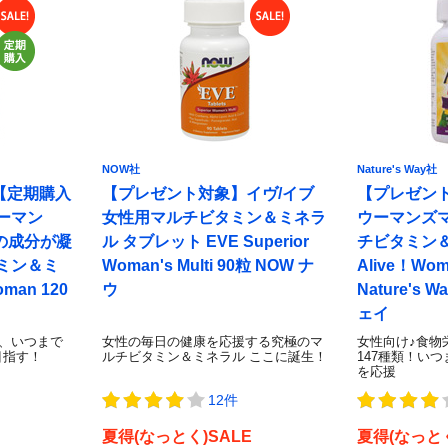
NOW社
Nature's Way社
【定期購入
【プレゼント対象】イヴ/イブ
【プレゼン
ーマン
女性用マルチビタミン＆ミネラ
ウーマンズ
上の成分が凝
ル タブレット EVE Superior
チビタミン
ミン＆ミ
Woman's Multi 90粒 NOW ナ
Alive！Wome
man 120
ウ
Nature's
ェイ
で、いつまで
女性の毎日の健康を応援する究極のマ
女性向け♪食物
目指す！
ルチビタミン＆ミネラル ここに誕生！
147種類！い
を応援
12件
夏得(なっとく)SALE
夏得(なっとく