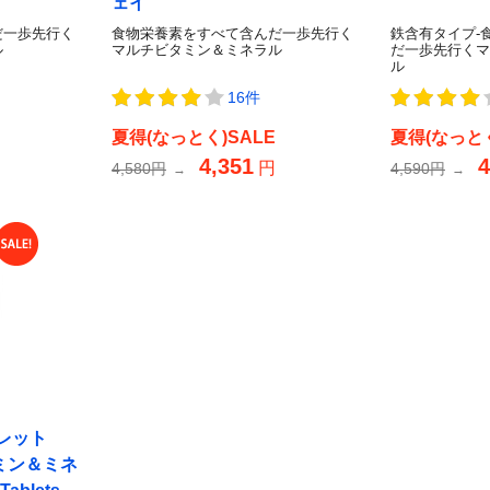
ェイ
だ一歩先行く
食物栄養素をすべて含んだ一歩先行く
鉄含有タイプ-
ル
マルチビタミン＆ミネラル
だ一歩先行くマ
ル
16件
夏得(なっとく)SALE
夏得(なっとく
4,351
4
円
4,580円
4,590円
→
→
レット
ミン＆ミネ