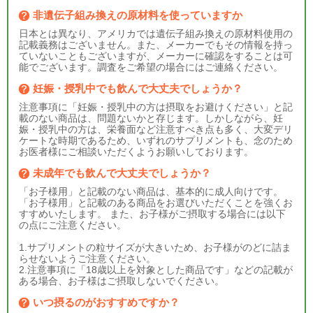
非遺伝子組み換えの原材料を使っていますか
日本とは異なり、アメリカでは遺伝子組み換えの原材料使用の
記載義務はございません。また、メーカーでもその情報を持っ
ていないこともございますが、メーカーに確認をすることは可
能でございます。調査をご希望の場合にはご連絡ください。
妊娠・授乳中でも飲んで大丈夫でしょうか？
注意事項に「妊娠・授乳中の方は摂取をお避けください」と記
載のない商品は、問題ないかと存じます。しかしながら、妊
娠・授乳中の方は、栄養面など注意すべき点も多く、大変デリ
ケートな時期であるため、いずれのサプリメントも、念のため
お医者様にご相談いただくようお願いしております。
未成年でも飲んで大丈夫でしょうか？
「お子様用」と記載のない商品は、基本的に成人向けです。
「お子様用」と記載のある商品をお選びいただくことを強くお
すすめいたします。 また、お子様がご摂取する場合には以下
の点にご注意ください。
1.サプリメントの粒サイズが大きいため、お子様がのどに詰ま
らせないようご注意ください。
2.注意事項に「18歳以上を対象とした商品です」などの記載が
ある場合、お子様はご摂取しないでください。
いつ摂るのがおすすめですか？