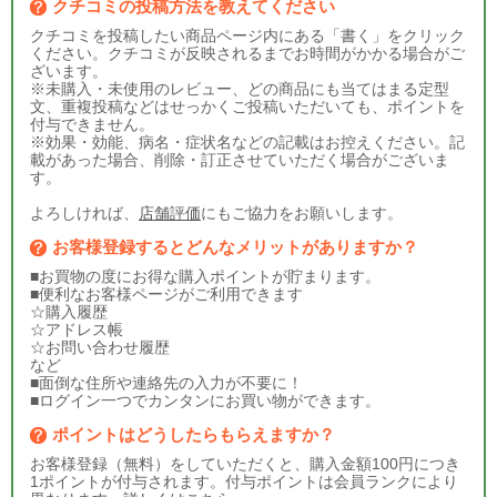
クチコミの投稿方法を教えてください
クチコミを投稿したい商品ページ内にある「書く」をクリック
ください。クチコミが反映されるまでお時間がかかる場合がご
ざいます。
※未購入・未使用のレビュー、どの商品にも当てはまる定型
文、重複投稿などはせっかくご投稿いただいても、ポイントを
付与できません。
※効果・効能、病名・症状名などの記載はお控えください。記
載があった場合、削除・訂正させていただく場合がございま
す。
よろしければ、
店舗評価
にもご協力をお願いします。
お客様登録するとどんなメリットがありますか？
■お買物の度にお得な購入ポイントが貯まります。
■便利なお客様ページがご利用できます
☆購入履歴
☆アドレス帳
☆お問い合わせ履歴
など
■面倒な住所や連絡先の入力が不要に！
■ログイン一つでカンタンにお買い物ができます。
ポイントはどうしたらもらえますか？
お客様登録（無料）をしていただくと、購入金額100円につき
1ポイントが付与されます。付与ポイントは会員ランクにより