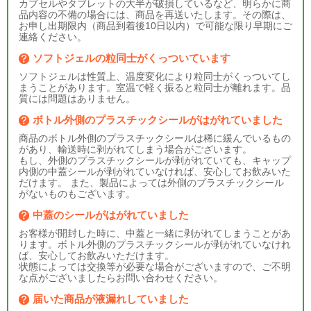
カプセルやタブレットの大半が破損しているなど、明らかに商
品内容の不備の場合には、商品を再送いたします。その際は、
お申し出期限内（商品到着後10日以内）で可能な限り早期にご
連絡ください。
ソフトジェルの粒同士がくっついています
ソフトジェルは性質上、温度変化により粒同士がくっついてし
まうことがあります。室温で軽く振ると粒同士が離れます。品
質には問題はありません。
ボトル外側のプラスチックシールがはがれていました
商品のボトル外側のプラスチックシールは稀に緩んでいるもの
があり、輸送時に剥がれてしまう場合がございます。
もし、外側のプラスチックシールが剥がれていても、キャップ
内側の中蓋シールが剥がれていなければ、安心してお飲みいた
だけます。 また、製品によっては外側のプラスチックシール
がないものもございます。
中蓋のシールがはがれていました
お客様が開封した時に、中蓋と一緒に剥がれてしまうことがあ
ります。ボトル外側のプラスチックシールが剥がれていなけれ
ば、安心してお飲みいただけます。
状態によっては交換等が必要な場合がございますので、ご不明
な点がございましたらお問い合わせください。
届いた商品が液漏れしていました