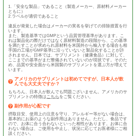
1.「安全な製品」であること（製造メーカー、原材料メーカー
ともに）
2.ラベルが適切であること
違反が発覚した場合はメーカーの実名を挙げての排除措置を行
います。
また、製造基準ではGMPという品質管理基準があります。こ
れは製品化の際だけではなく原材料製造の段階から、この基準
を満たすことが求められ原材料を米国外から輸入する場合も相
手国の工場がGMP基準に沿っていないと製品化することが許
されません。日本では、サプリメント（健康食品）に対して、
ここまでの基準がまだ整備されていないのが現状です。そのた
め、品質や安全面から米国製のサプリメントを選ぶ方が増えて
います。
アメリカのサプリメントは初めてですが、日本人が飲
んでも大丈夫ですか？
もちろん、日本人が飲んでも問題ございません。アメリカのサ
プリメントの特徴は
こちら
をご覧ください。
副作用が心配です
摂取目安、使用上の注意を守り、アレルギー等がない場合は、
基本的にお薬のような副作用はありません。ただし、食品です
ので、お体に合う合わないといった相性があります。お体に合
わない場合は、ご使用を中止し、状況に応じてお医者様にご相
談ください。