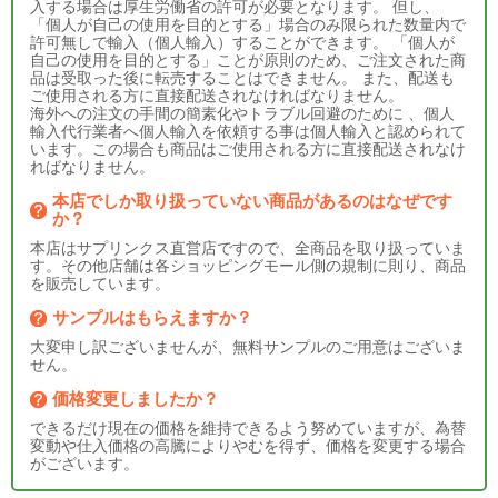
入する場合は厚生労働省の許可が必要となります。 但し、
「個人が自己の使用を目的とする」場合のみ限られた数量内で
許可無しで輸入（個人輸入）することができます。 「個人が
自己の使用を目的とする」ことが原則のため、ご注文された商
品は受取った後に転売することはできません。 また、配送も
ご使用される方に直接配送されなければなりません。
海外への注文の手間の簡素化やトラブル回避のために 、個人
輸入代行業者へ個人輸入を依頼する事は個人輸入と認められて
います。この場合も商品はご使用される方に直接配送されなけ
ればなりません。
本店でしか取り扱っていない商品があるのはなぜです
か？
本店はサプリンクス直営店ですので、全商品を取り扱っていま
す。その他店舗は各ショッピングモール側の規制に則り、商品
を販売しています。
サンプルはもらえますか？
大変申し訳ございませんが、無料サンプルのご用意はございま
せん。
価格変更しましたか？
できるだけ現在の価格を維持できるよう努めていますが、為替
変動や仕入価格の高騰によりやむを得ず、価格を変更する場合
がございます。