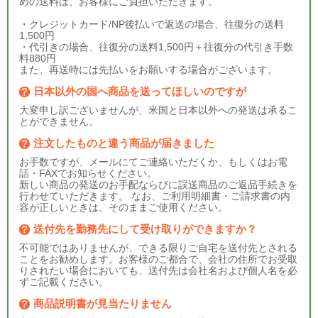
めの送料は、お客様にご負担いただきます。
・クレジットカード/NP後払いで返送の場合、往復分の送料
1,500円
・代引きの場合、往復分の送料1,500円＋往復分の代引き手数
料880円
また、再送時には先払いをお願いする場合がございます。
日本以外の国へ商品を送ってほしいのですが
大変申し訳ございませんが、米国と日本以外への発送は承るこ
とができません。
注文したものと違う商品が届きました
お手数ですが、メールにてご連絡いただくか、もしくはお電
話・FAXでお知らせください。
新しい商品の発送のお手配ならびに誤送商品のご返品手続きを
行わせていただきます。 なお、ご利用明細書・ご請求書の内
容が正しいときは、そのままご使用ください。
送付先を勤務先にして受け取りができますか？
不可能ではありませんが、できる限りご自宅を送付先とされる
ことをお勧めします。お客様のご都合で、会社の住所でお受取
りされたい場合においても、送付先は会社名および個人名を必
ずご記載ください。
商品説明書が見当たりません