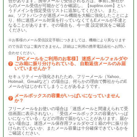
合があります。携帯メールで受信される方は、事前に弊社か
らのメール受信が可能かどうか確認し、【suplinx.com】とい
うドメインを指定受信リストに追加してください。 また、
au、ソフトバンクが迷惑メール機能を大幅に強化したことによ
り、特に迷惑メール対策を行っていなくてもEメールが不達と
なることがあります。その場合も、今一度 設定状況をご確認
ください。
※お客様のメール受信設定手順につきましては、機種により異なります
ので当店ではご案内できません。詳細はご利用の携帯電話会社へお問い
合わせください。
【PCメールをご利用のお客様】 迷惑メールフォルダや
ごみ箱に振り分けられている、 自動返信メールのみ届
いていませんか？
セキュリティーが強化されたため、フリーメール（Yahoo、
Hotmail、Gmailなど）の場合は、何らかの理由で弊社からのE
メールがはじかれてしまうことがあるようです。
メールボックスの容量がいっぱいになっていません
か？
フリーメールをお使いの場合は「迷惑メールと間違えられて受
信画面に表示されない」「受信メールボックスの容量がいっぱ
いになっている」などの理由で届かないことがあります。届か
ない場合は、迷惑メール保存用フォルダやゴミ箱の中に振り分
けられていないか、またメール容量は十分確保できているかを
ご確認ください。