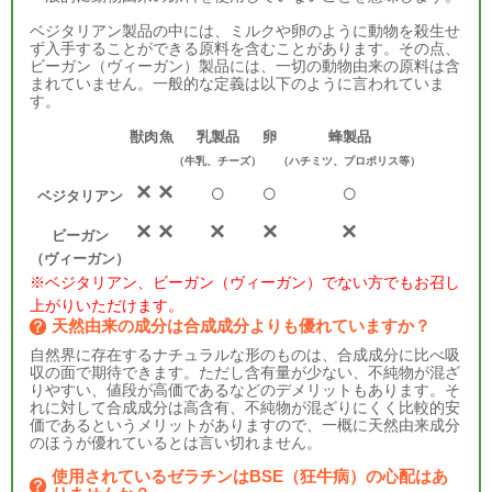
ベジタリアン製品の中には、ミルクや卵のように動物を殺生せ
ず入手することができる原料を含むことがあります。その点、
ビーガン（ヴィーガン）製品には、一切の動物由来の原料は含
まれていません。一般的な定義は以下のように言われていま
す。
獣肉
魚
乳製品
卵
蜂製品
（牛乳、チーズ）
（ハチミツ、プロポリス等）
×
×
○
○
○
ベジタリアン
×
×
×
×
×
ビーガン
（ヴィーガン）
※ベジタリアン、ビーガン（ヴィーガン）でない方でもお召し
上がりいただけます。
天然由来の成分は合成成分よりも優れていますか？
自然界に存在するナチュラルな形のものは、合成成分に比べ吸
収の面で期待できます。ただし含有量が少ない、不純物が混ざ
りやすい、値段が高価であるなどのデメリットもあります。そ
れに対して合成成分は高含有、不純物が混ざりにくく比較的安
価であるというメリットがありますので、一概に天然由来成分
のほうが優れているとは言い切れません。
使用されているゼラチンはBSE（狂牛病）の心配はあ