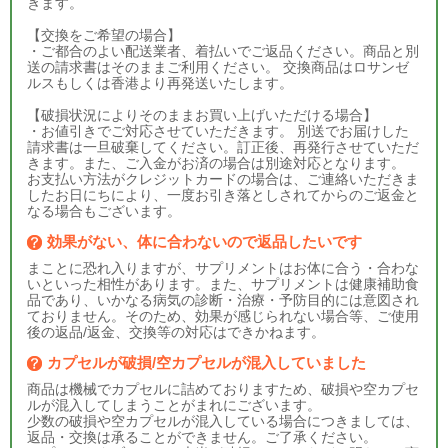
きます。
【交換をご希望の場合】
・ご都合のよい配送業者、着払いでご返品ください。商品と別
送の請求書はそのままご利用ください。 交換商品はロサンゼ
ルスもしくは香港より再発送いたします。
【破損状況によりそのままお買い上げいただける場合】
・お値引きでご対応させていただきます。 別送でお届けした
請求書は一旦破棄してください。訂正後、再発行させていただ
きます。また、ご入金がお済の場合は別途対応となります。
お支払い方法がクレジットカードの場合は、ご連絡いただきま
したお日にちにより、一度お引き落としされてからのご返金と
なる場合もございます。
効果がない、体に合わないので返品したいです
まことに恐れ入りますが、サプリメントはお体に合う・合わな
いといった相性があります。また、サプリメントは健康補助食
品であり、いかなる病気の診断・治療・予防目的には意図され
ておりません。そのため、効果が感じられない場合等、ご使用
後の返品/返金、交換等の対応はできかねます。
カプセルが破損/空カプセルが混入していました
商品は機械でカプセルに詰めておりますため、破損や空カプセ
ルが混入してしまうことがまれにございます。
少数の破損や空カプセルが混入している場合につきましては、
返品・交換は承ることができません。ご了承ください。