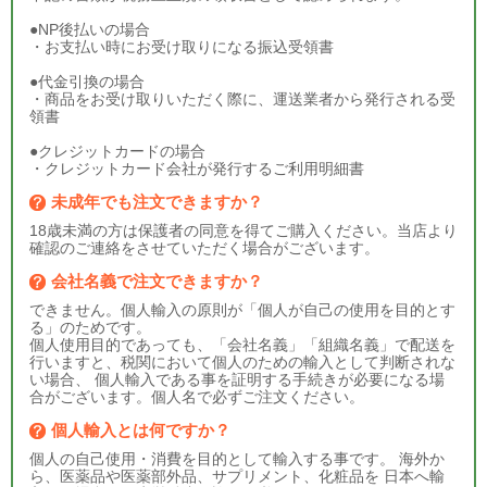
●NP後払いの場合
・お支払い時にお受け取りになる振込受領書
●代金引換の場合
・商品をお受け取りいただく際に、運送業者から発行される受
領書
●クレジットカードの場合
・クレジットカード会社が発行するご利用明細書
未成年でも注文できますか？
18歳未満の方は保護者の同意を得てご購入ください。当店より
確認のご連絡をさせていただく場合がございます。
会社名義で注文できますか？
できません。個人輸入の原則が「個人が自己の使用を目的とす
る」のためです。
個人使用目的であっても、「会社名義」「組織名義」で配送を
行いますと、税関において個人のための輸入として判断されな
い場合、 個人輸入である事を証明する手続きが必要になる場
合がございます。個人名で必ずご注文ください。
個人輸入とは何ですか？
個人の自己使用・消費を目的として輸入する事です。 海外か
ら、医薬品や医薬部外品、サプリメント、化粧品を 日本へ輸