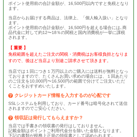
ポイント使用前の合計金額が、16,500円以内ですと免税となり
ます。
当店からお届けする商品は、法律上、「個人輸入扱い」となり
ます。
ポイント使用前の合計金額が、16,500円を超える場合には､商
品代金に対して約12〜18％の関税と国内消費税が一挙に課税
されます。
【 重要 】
免税範囲を超えたご注文の関税・消費税はお客様負担となりま
すので、後ほど当店より別途ご請求させて頂きます。
当店では１回につき１万円以上のご購入には送料が無料となっ
ておりますので、たくさんお買い求めの場合には、１回あたり
のご注文を10,000円〜16,500円の範囲で分けてご注文いただ
くことをおすすめいたします。
クレジットカード情報を入力するのが心配です
SSLシステムを利用しており、カード番号は暗号化されて送信
されますのでご安心ください。
領収証は発行してもらえますか？
当店では手書きの領収書の発行はしておりません。
記載金額はポイントご利用代金分を除いた金額となります。
下記の書類が税務上正規の領収書として認められます。