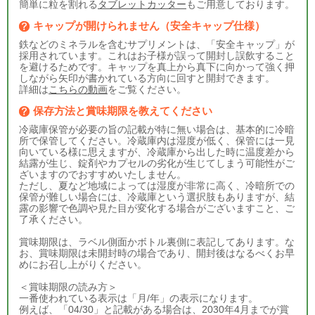
簡単に粒を割れる
タブレットカッター
もご用意しております。
キャップが開けられません（安全キャップ仕様）
鉄などのミネラルを含むサプリメントは、「安全キャップ」が
採用されています。これはお子様が誤って開封し誤飲すること
を避けるためです。キャップを真上から真下に向かって強く押
しながら矢印が書かれている方向に回すと開封できます。
詳細は
こちらの動画
をご覧ください。
保存方法と賞味期限を教えてください
冷蔵庫保管が必要の旨の記載が特に無い場合は、基本的に冷暗
所で保管してください。冷蔵庫内は湿度が低く、保管には一見
向いている様に思えますが、冷蔵庫から出した時に温度差から
結露が生じ、錠剤やカプセルの劣化が生じてしまう可能性がご
ざいますのでおすすめいたしません。
ただし、夏など地域によっては湿度が非常に高く、冷暗所での
保管が難しい場合には、冷蔵庫という選択肢もありますが、結
露の影響で色調や見た目が変化する場合がございますこと、ご
了承ください。
賞味期限は、ラベル側面かボトル裏側に表記してあります。な
お、賞味期限は未開封時の場合であり、開封後はなるべくお早
めにお召し上がりください。
＜賞味期限の読み方＞
一番使われている表示は「月/年」の表示になります。
例えば、「04/30」と記載がある場合は、2030年4月までが賞