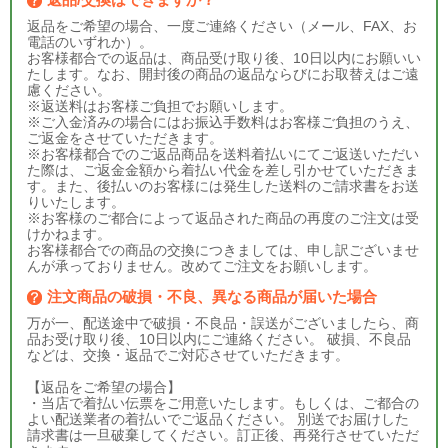
返品をご希望の場合、一度ご連絡ください（メール、FAX、お
電話のいずれか）。
お客様都合での返品は、商品受け取り後、10日以内にお願いい
たします。なお、開封後の商品の返品ならびにお取替えはご遠
慮ください。
※返送料はお客様ご負担でお願いします。
※ご入金済みの場合にはお振込手数料はお客様ご負担のうえ、
ご返金をさせていただきます。
※お客様都合でのご返品商品を送料着払いにてご返送いただい
た際は、ご返金金額から着払い代金を差し引かせていただきま
す。また、後払いのお客様には発生した送料のご請求書をお送
りいたします。
※お客様のご都合によって返品された商品の再度のご注文は受
けかねます。
お客様都合での商品の交換につきましては、申し訳ございませ
んが承っておりません。改めてご注文をお願いします。
注文商品の破損・不良、異なる商品が届いた場合
万が一、配送途中で破損・不良品・誤送がございましたら、商
品お受け取り後、10日以内にご連絡ください。 破損、不良品
などは、交換・返品でご対応させていただきます。
【返品をご希望の場合】
・当店で着払い伝票をご用意いたします。もしくは、ご都合の
よい配送業者の着払いでご返品ください。 別送でお届けした
請求書は一旦破棄してください。訂正後、再発行させていただ