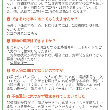
なお、時間帯指定については運送業者規定の時間帯にて対応い
たします。例）時間帯希望20時～21時を選択いただいた場
合、佐川急便では19時～21時の配送指定となります。
できるだけ早く送ってもらえませんか？
海外より発送するため、お届けまでには、1週間前後お時間が
かかります。
配送の流れはこちら
荷物の追跡はできますか？
私どもからEメールでお送りする追跡番号を、以下サイトでご
入力のうえ検索してください。
※お荷物状況が表示がされない場合には、お時間を空けてから
再度ご確認ください。
・
佐川急便サイト
友人宅に届けて欲しいのですが
お届け先の入力欄に、ご友人の住所、お名前、電話番号をご入
力ください。ご注文者とお届け先の名前が異なる場合、後払い
の請求書はご注文者にお送りしております。 配送先への送付
希望の場合は、備考欄もしくはメールにてご連絡ください。
不在通知に気づかず返送されてしまいました
保管期間が過ぎて、商品が発送元に返送されても再度商品をご
希望される場合は、再送させていただきます。なお、再送のた