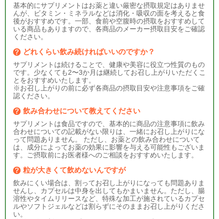
基本的にサプリメントはお薬と違い厳密な摂取規定はありませ
んが、ビタミン・ミネラルなどは消化・吸収の面を考えると食
後がおすすめです。一部、食前や空腹時の摂取をおすすめして
いる商品もありますので、各商品のメーカー摂取目安をご確認
ください。
どれくらい飲み続ければいいのですか？
サプリメントは続けることで、健康や美容に役立つ性質のもの
です。少なくても2〜3か月は継続してお召し上がりいただくこ
とをおすすめいたします。
※お召し上がりの前に必ず各商品の摂取目安や注意事項をご確
認ください。
飲み合わせについて教えてください
サプリメントは食品ですので、基本的に商品の注意事項に飲み
合わせについての記載がない限りは、一緒にお召し上がりにな
って問題ありません。 ただし、お薬との飲み合わせについて
は、成分によってお薬の効果に影響を与える可能性もございま
す。ご摂取前にお医者様へのご相談をおすすめいたします。
粒が大きくて飲めないんですが
飲みにくい場合は、割ってお召し上がりになっても問題ありま
せんし、カプセルは中身を出してもかまいません。ただし、腸
溶性やタイムリリースなど、特殊な加工が施されているカプセ
ルやソフトジェルなどは割らずにそのままお召し上がりくださ
い。