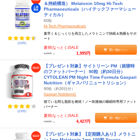
＆持続構造） Melatonin 10mg Hi-Tech
Pharmaceuticals（ハイテックファーマシュー
ティカル）
60粒
Hi Tech Pharmaceuticals
素早く＆じっくりを両立したメラトニンで快眠＆熟睡をサポ
ート
(16件)
夏得(なっとく)SALE
買い物かごへ
1,995円
→
2,100円
【プレゼント対象】サイトリーン PM（就寝時
のファットバーナー） 90粒（約30日分）
CYTOLEAN PM Night Time Formula Gaspari
Nutrition（ギャスパリニュートリション）
90粒（約30日分）
Gaspari Nutrition社
寝ている間も脂肪を燃焼！ノー刺激物の睡眠時専用ファット
バーナー
(23件)
夏得(なっとく)SALE
買い物かごへ
4,427円
→
4,660円
【プレゼント対象】【定期購入あり】メラトニ
ン 1mg Melatonin 1mg 100粒 Source