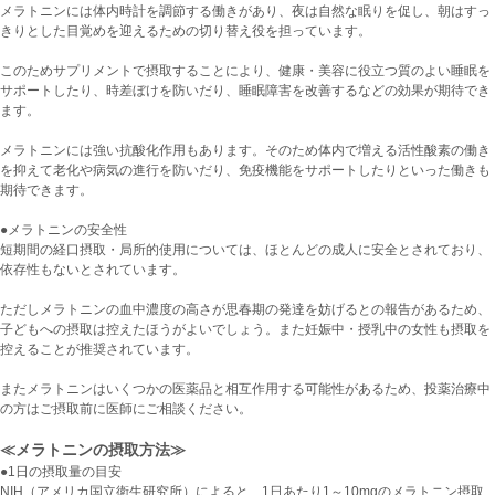
メラトニンには体内時計を調節する働きがあり、夜は自然な眠りを促し、朝はすっ
きりとした目覚めを迎えるための切り替え役を担っています。
このためサプリメントで摂取することにより、健康・美容に役立つ質のよい睡眠を
サポートしたり、時差ぼけを防いだり、睡眠障害を改善するなどの効果が期待でき
ます。
メラトニンには強い抗酸化作用もあります。そのため体内で増える活性酸素の働き
を抑えて老化や病気の進行を防いだり、免疫機能をサポートしたりといった働きも
期待できます。
●メラトニンの安全性
短期間の経口摂取・局所的使用については、ほとんどの成人に安全とされており、
依存性もないとされています。
ただしメラトニンの血中濃度の高さが思春期の発達を妨げるとの報告があるため、
子どもへの摂取は控えたほうがよいでしょう。また妊娠中・授乳中の女性も摂取を
控えることが推奨されています。
またメラトニンはいくつかの医薬品と相互作用する可能性があるため、投薬治療中
の方はご摂取前に医師にご相談ください。
≪メラトニンの摂取方法≫
●1日の摂取量の目安
NIH（アメリカ国立衛生研究所）によると、1日あたり1～10mgのメラトニン摂取