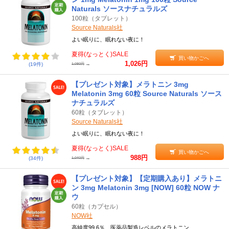
Naturals ソースナチュラルズ
100粒（タブレット）
Source Naturals社
よい眠りに、眠れない夜に！
夏得(なっとく)SALE
買い物かごへ
1,026円
→
(19件)
1,080円
【プレゼント対象】メラトニン 3mg
Melatonin 3mg 60粒 Source Naturals ソース
ナチュラルズ
60粒（タブレット）
Source Naturals社
よい眠りに、眠れない夜に！
夏得(なっとく)SALE
買い物かごへ
988円
→
(34件)
1,040円
【プレゼント対象】【定期購入あり】メラトニ
ン 3mg Melatonin 3mg [NOW] 60粒 NOW ナ
ウ
60粒（カプセル）
NOW社
高純度99.6％、医薬品製造レベルのメラトニン