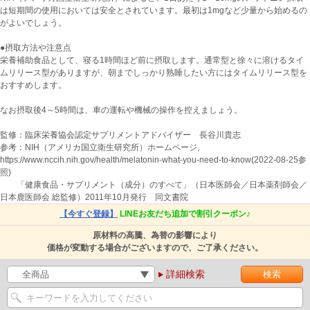
は短期間の使用においては安全とされています。最初は1mgなど少量から始めるの
がよいでしょう。
●摂取方法や注意点
栄養補助食品として、寝る1時間ほど前に摂取します。通常型と徐々に溶けるタイ
ムリリース型がありますが、朝までしっかり熟睡したい方にはタイムリリース型を
おすすめします。
なお摂取後4～5時間は、車の運転や機械の操作を控えましょう。
監修：臨床栄養協会認定サプリメントアドバイザー 長谷川貴志
参考：NIH（アメリカ国立衛生研究所）ホームページ,
https://www.nccih.nih.gov/health/melatonin-what-you-need-to-know(2022-08-25参
照)
「健康食品・サプリメント（成分）のすべて」（日本医師会／日本薬剤師会／
日本鹿医師会 総監修）2011年10月発行 同文書院
【今すぐ登録】
LINEお友だち追加で割引クーポン♪
原材料の高騰、為替の影響により
価格が変動する場合がございますので、ご了承ください。
詳細検索