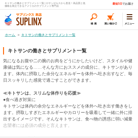
キトサンの働きとサプリメント一覧 | ロサンゼルスから直送！高品質と低
最短5日
でお届け
価格を両立できるアメリカのサプリメント専門店
ホーム
>
キトサンの働きとサプリメント一覧
キトサンの働きとサプリメント一覧
気になるお腹や二の腕のお肉をどうにかしたいけど、スタイルや健
康値は気になる……そんな方におススメの成分に、キトサンがあり
ます。体内に摂取した余分なエネルギーを体外へ吐き出すなど、毎
日スッキリした感覚で過ごすことができます。
≪キトサンは、スリムな体作りを応援≫
●食べ過ぎ対策に
キトサンは体内の余分なエネルギーなどを体外へ吐き出す働きをし
ます。摂取しすぎたエネルギーやカロリーを吸着して一緒に外に排
出するイメージです。そんなキトサンは、食べ物の誘惑に弱い減量
志望者には必須の成分と言えます。