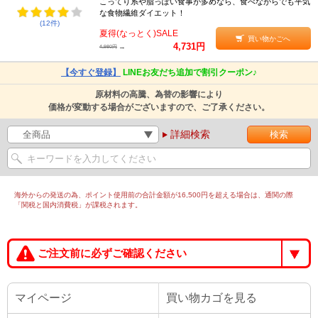
こってり系や脂っぽい食事が多めなら、食べながらでも平気
キトサンは食物繊維でもあるため、お通じを極端にスムーズにして
な食物繊維ダイエット！
(12件)
しまうことがあります。一日あたりの適量を守り、複数回以上に分
夏得(なっとく)SALE
けて摂取したいところです。
買い物かごへ
4,731円
→
4,980円
●甲殻類アレルギーの方は要注意！
【今すぐ登録】
LINEお友だち追加で割引クーポン♪
キトサンはもともと、カニやエビなどの甲殻類に含まれる動物性の
原材料の高騰、為替の影響により
食物繊維です。そのため甲殻類アレルギーを持っている方は、摂取
価格が変動する場合がございますので、ご了承ください。
を避けるべきと言われています。
詳細検索
海外からの発送の為、ポイント使用前の合計金額が16,500円を超える場合は、通関の際
「関税と国内消費税」が課税されます。
ご注文前に必ずご確認ください
マイページ
買い物カゴを見る