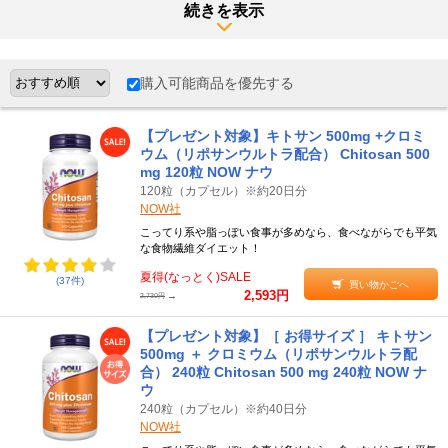
●スッキリの実感に
続きを表示
キトサンは小腸を通る時、腸内に残った余分なエネルギーを体外へ
排出します。高カロリーな食事、朝食を抜くなどの不規則な食生活
が続く方も、キトサンの摂取でスッキリを実感したいところでしょ
購入可能商品を優先する
う。しっかり食べながらスッキリと出す……そんな正常なサイクル
でダイエットをサポートします。
【プレゼント対象】キトサン 500mg +クロミ
≪キトサンの飲み方≫
ウム（リポサンウルトラ配合） Chitosan 500
mg 120粒 NOW ナウ
肥満のもととなる内臓脂肪、皮下脂肪ができるのを予防しうるキト
120粒（カプセル）※約20日分
NOW社
サン。サプリメントとして摂取するなら、食前がベターです。甲殻
類アレルギーの方などは注意が必要です。
こってり系や脂っぽい食事が多めなら、食べながらでも平気
な食物繊維ダイエット！
●食事の直前に摂取する
夏得(なっとく)SALE
(37件)
買い物かごへ
キトサンのサプリメントを摂取するなら、食前がおススメです。キ
2,593円
→
2,730円
トサンはお腹で胆汁酸などの吸着を繰り返すたびに膨張し、満腹感
【プレゼント対象】［ お得サイズ ］ キトサン
をもたらすからです。ある程度の満腹感を覚えて食事を始めれば、
500mg ＋ クロミウム（リポサンウルトラ配
それがたとえば大好きなお肉であっても、少量で満足できるのでは
合） 240粒 Chitosan 500 mg 240粒 NOW ナ
ないでしょうか。日々のカロリー摂取をカットし、より効果的な減
ウ
量を実現しましょう。
240粒（カプセル）※約40日分
NOW社
●適量を一日2回ほどに分けて飲む