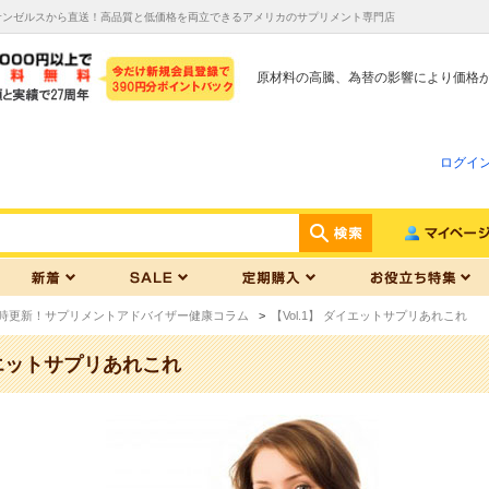
| ロサンゼルスから直送！高品質と低価格を両立できるアメリカのサプリメント専門店
原材料の高騰、為替の影響により価格
ログイ
時更新！サプリメントアドバイザー健康コラム
>
【Vol.1】 ダイエットサプリあれこれ
ダイエットサプリあれこれ