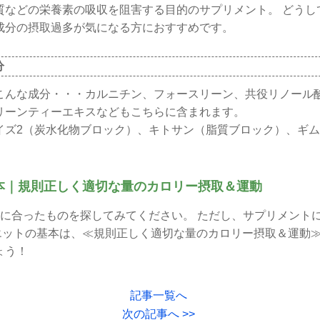
質などの栄養素の吸収を阻害する目的のサプリメント。 どうし
成分の摂取過多が気になる方におすすめです。
分
こんな成分・・・カルニチン、フォースリーン、共役リノール酸
リーンティーエキスなどもこちらに含まれます。
イズ2（炭水化物ブロック）、キトサン（脂質ブロック）、ギ
基本｜規則正しく適切な量のカロリー摂取＆運動
的に合ったものを探してみてください。 ただし、サプリメント
イエットの基本は、≪規則正しく適切な量のカロリー摂取＆運動≫
ょう！
記事一覧へ
次の記事へ >>