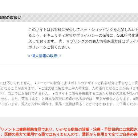
このサイトはお客様に安心してネットショッピングをお楽しみい
るよう、セキュリティ対策やプライバシーの保護に、SSL暗号化
入しております。 尚、サプリンクスの個人情報保護方針はプライ
ポリシーをご覧ください。
» 個人情報の取扱い
には応じられません。 ●メーカーの都合によりボトルのデザインと内容成分は予告なしに
となることがあります。 ●ご注文後に製造中止や入荷未定、入荷遅れとなることがあります
り、当店ではお受けできません。 ●当サイトに情報を掲載するにあたり細心の注意を払っ
ません。また、英語（原文）と日本語表現に相違がある場合は、英文が優先となります。●
がございます。混入が少数の場合は、返品・交換は承ることができかねます。ご了承くださ
プリメントは健康補助食品であり、いかなる病気の診断・治療・予防目的には意図さ
た、医師の処方で服用する薬ではありませんので、選択から使用まで全てご自身の責