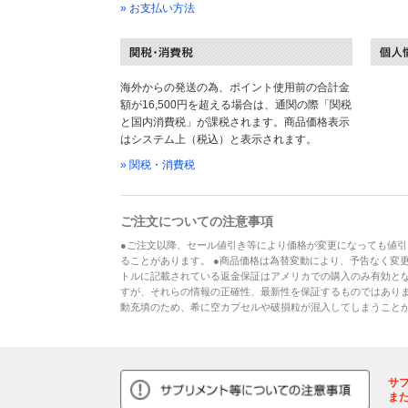
» お支払い方法
海外からの発送の為、ポイント使用前の合計金
額が16,500円を超える場合は、通関の際「関税
と国内消費税」が課税されます。商品価格表示
はシステム上（税込）と表示されます。
» 関税・消費税
ご注文についての注意事項
●ご注文以降、セール値引き等により価格が変更になっても値引
ることがあります。 ●商品価格は為替変動により、予告なく変更
トルに記載されている返金保証はアメリカでの購入のみ有効とな
すが、それらの情報の正確性、最新性を保証するものではあり
動充填のため、希に空カプセルや破損粒が混入してしまうこと
サ
ま