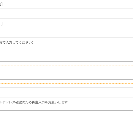
姓］
名］
角で入力してください）
ルアドレス確認のため再度入力をお願いします