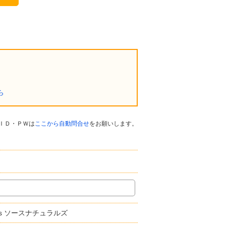
ら
ＩＤ・ＰＷは
ここから自動問合せ
をお願いします。
urals ソースナチュラルズ