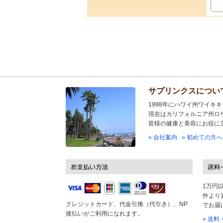
サプリンクスについ
1998年にハワイ州ワイキ
現在はカリフォルニア州ロ
皆様の健康と美容にお役に
» 会社案内
» 初めての方へ
1万円
外より
クレジットカード、代金引換（代引き）、NP
でお届
後払いがご利用になれます。
» 送