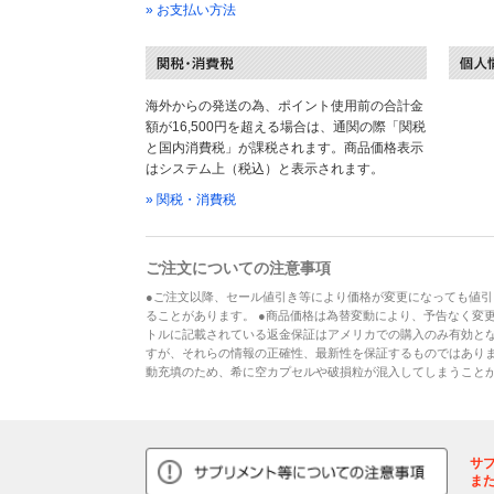
» お支払い方法
海外からの発送の為、ポイント使用前の合計金
額が16,500円を超える場合は、通関の際「関税
と国内消費税」が課税されます。商品価格表示
はシステム上（税込）と表示されます。
» 関税・消費税
ご注文についての注意事項
●ご注文以降、セール値引き等により価格が変更になっても値引
ることがあります。 ●商品価格は為替変動により、予告なく変更
トルに記載されている返金保証はアメリカでの購入のみ有効とな
すが、それらの情報の正確性、最新性を保証するものではあり
動充填のため、希に空カプセルや破損粒が混入してしまうこと
サ
ま