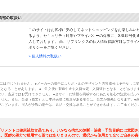
このサイトはお客様に安心してネットショッピングをお楽しみい
るよう、セキュリティ対策やプライバシーの保護に、SSL暗号化
入しております。 尚、サプリンクスの個人情報保護方針はプライ
ポリシーをご覧ください。
» 個人情報の取扱い
には応じられません。 ●メーカーの都合によりボトルのデザインと内容成分は予告なしに
となることがあります。 ●ご注文後に製造中止や入荷未定、入荷遅れとなることがあります
り、当店ではお受けできません。 ●当サイトに情報を掲載するにあたり細心の注意を払っ
ません。また、英語（原文）と日本語表現に相違がある場合は、英文が優先となります。●
がございます。混入が少数の場合は、返品・交換は承ることができかねます。ご了承くださ
プリメントは健康補助食品であり、いかなる病気の診断・治療・予防目的には意図さ
た、医師の処方で服用する薬ではありませんので、選択から使用まで全てご自身の責