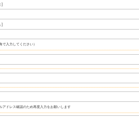
姓］
名］
角で入力してください）
ルアドレス確認のため再度入力をお願いします