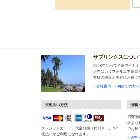
サプリンクスについ
1998年にハワイ州ワイキ
現在はカリフォルニア州ロ
皆様の健康と美容にお役に
» 会社案内
» 初めての方へ
1万円
外より
クレジットカード、代金引換（代引き）、NP
でお届
後払いがご利用になれます。
» 送