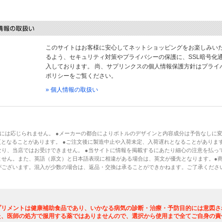
このサイトはお客様に安心してネットショッピングをお楽しみい
るよう、セキュリティ対策やプライバシーの保護に、SSL暗号化
入しております。 尚、サプリンクスの個人情報保護方針はプライ
ポリシーをご覧ください。
» 個人情報の取扱い
には応じられません。 ●メーカーの都合によりボトルのデザインと内容成分は予告なしに
となることがあります。 ●ご注文後に製造中止や入荷未定、入荷遅れとなることがあります
り、当店ではお受けできません。 ●当サイトに情報を掲載するにあたり細心の注意を払っ
ません。また、英語（原文）と日本語表現に相違がある場合は、英文が優先となります。●
がございます。混入が少数の場合は、返品・交換は承ることができかねます。ご了承くださ
プリメントは健康補助食品であり、いかなる病気の診断・治療・予防目的には意図さ
た、医師の処方で服用する薬ではありませんので、選択から使用まで全てご自身の責