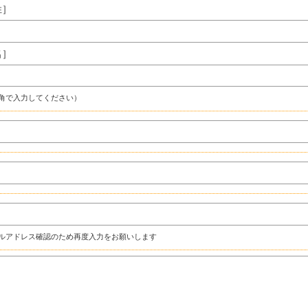
姓］
名］
角で入力してください）
ルアドレス確認のため再度入力をお願いします