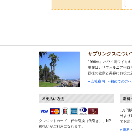
サプリンクスについ
1998年にハワイ州ワイキ
現在はカリフォルニア州ロ
皆様の健康と美容にお役に
» 会社案内
» 初めての方へ
1万円
外より
クレジットカード、代金引換（代引き）、NP
でお届
後払いがご利用になれます。
» 送