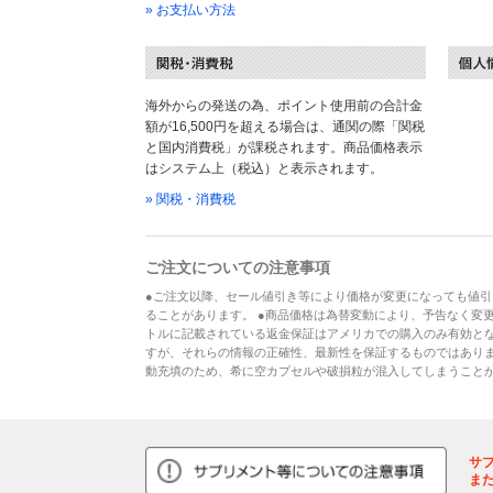
» お支払い方法
海外からの発送の為、ポイント使用前の合計金
額が16,500円を超える場合は、通関の際「関税
と国内消費税」が課税されます。商品価格表示
はシステム上（税込）と表示されます。
» 関税・消費税
ご注文についての注意事項
●ご注文以降、セール値引き等により価格が変更になっても値引
ることがあります。 ●商品価格は為替変動により、予告なく変更
トルに記載されている返金保証はアメリカでの購入のみ有効とな
すが、それらの情報の正確性、最新性を保証するものではあり
動充填のため、希に空カプセルや破損粒が混入してしまうこと
サ
ま