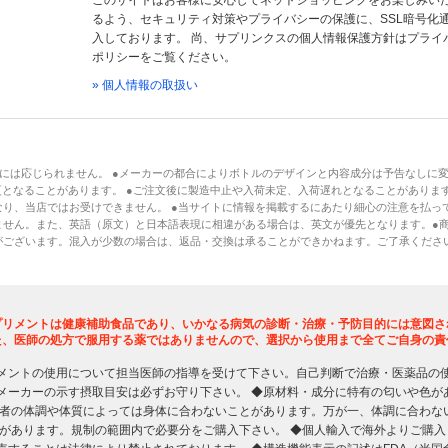
このサイトはお客様に安心してネットショッピングをお楽しみい
るよう、セキュリティ対策やプライバシーの保護に、SSL暗号化
入しております。 尚、サプリンクスの個人情報保護方針はプライ
ポリシーをご覧ください。
» 個人情報の取扱い
には応じられません。 ●メーカーの都合によりボトルのデザインと内容成分は予告なしに
となることがあります。 ●ご注文後に製造中止や入荷未定、入荷遅れとなることがあります
り、当店ではお受けできません。 ●当サイトに情報を掲載するにあたり細心の注意を払っ
ません。また、英語（原文）と日本語表現に相違がある場合は、英文が優先となります。●
がございます。混入が少数の場合は、返品・交換は承ることができかねます。ご了承くださ
プリメントは健康補助食品であり、いかなる病気の診断・治療・予防目的には意図さ
た、医師の処方で服用する薬ではありませんので、選択から使用まで全てご自身の責
メントの使用について担当医師の指導を受けて下さい。自己判断で治療・医薬品の
メーカーの示す摂取目安は必ずお守り下さい。 ◆原材料・成分に特有の匂いや色が
用者の体調や体質によっては身体に合わないことがあります。万が一、体調に合わな
限があります。規制の範囲内で必要分をご購入下さい。 ◆個人輸入で海外よりご購