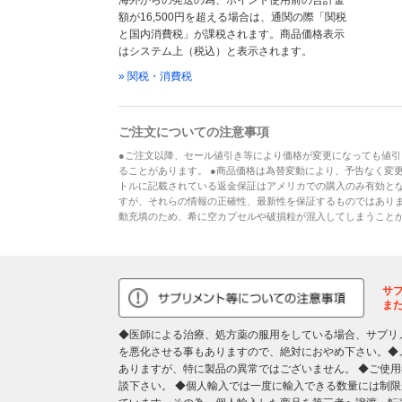
海外からの発送の為、ポイント使用前の合計金
額が16,500円を超える場合は、通関の際「関税
と国内消費税」が課税されます。商品価格表示
はシステム上（税込）と表示されます。
» 関税・消費税
ご注文についての注意事項
●ご注文以降、セール値引き等により価格が変更になっても値引
ることがあります。 ●商品価格は為替変動により、予告なく変更
トルに記載されている返金保証はアメリカでの購入のみ有効とな
すが、それらの情報の正確性、最新性を保証するものではあり
動充填のため、希に空カプセルや破損粒が混入してしまうこと
サ
ま
◆医師による治療、処方薬の服用をしている場合、サプリ
を悪化させる事もありますので、絶対におやめ下さい。◆
ありますが、特に製品の異常ではございません。 ◆ご使
談下さい。 ◆個人輸入では一度に輸入できる数量には制