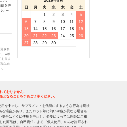
ただけ
2026年9月
通信を導
日
月
火
水
木
金
土
バシー
1
2
3
4
5
6
7
8
9
10
11
12
13
14
15
16
17
18
19
20
21
22
23
24
25
26
27
28
29
30
変更され
。 ●ボ
ておりま
商品は自
い。
れておりません。
任となることを予めご了承ください。
使用を中止し、サプリメントを代替にするような行為は病状
ある場合があり、またロット毎に匂いや色が異なる場合も
い場合はすぐに使用を中止し、必要によっては医師にご相
入した商品は、自己責任による「個人使用」のみが許可され