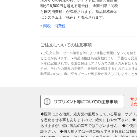
海外からの発送の為、ポイント使用前の合計金
額が16,500円を超える場合は、通関の際「関税
と国内消費税」が課税されます。商品価格表示
はシステム上（税込）と表示されます。
» 関税・消費税
ご注文についての注意事項
●ご注文以降、セール値引き等により価格が変更になっても値引
ることがあります。 ●商品価格は為替変動により、予告なく変更
トルに記載されている返金保証はアメリカでの購入のみ有効とな
すが、それらの情報の正確性、最新性を保証するものではあり
動充填のため、希に空カプセルや破損粒が混入してしまうこと
サ
ま
◆医師による治療、処方薬の服用をしている場合、サプリ
を悪化させる事もありますので、絶対におやめ下さい。◆
ありますが、特に製品の異常ではございません。 ◆ご使
談下さい。 ◆個人輸入では一度に輸入できる数量には制