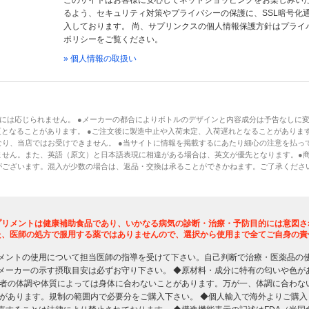
このサイトはお客様に安心してネットショッピングをお楽しみい
るよう、セキュリティ対策やプライバシーの保護に、SSL暗号化
入しております。 尚、サプリンクスの個人情報保護方針はプライ
ポリシーをご覧ください。
» 個人情報の取扱い
には応じられません。 ●メーカーの都合によりボトルのデザインと内容成分は予告なしに
となることがあります。 ●ご注文後に製造中止や入荷未定、入荷遅れとなることがあります
り、当店ではお受けできません。 ●当サイトに情報を掲載するにあたり細心の注意を払っ
ません。また、英語（原文）と日本語表現に相違がある場合は、英文が優先となります。●
がございます。混入が少数の場合は、返品・交換は承ることができかねます。ご了承くださ
プリメントは健康補助食品であり、いかなる病気の診断・治療・予防目的には意図さ
た、医師の処方で服用する薬ではありませんので、選択から使用まで全てご自身の責
メントの使用について担当医師の指導を受けて下さい。自己判断で治療・医薬品の
メーカーの示す摂取目安は必ずお守り下さい。 ◆原材料・成分に特有の匂いや色が
用者の体調や体質によっては身体に合わないことがあります。万が一、体調に合わな
限があります。規制の範囲内で必要分をご購入下さい。 ◆個人輸入で海外よりご購