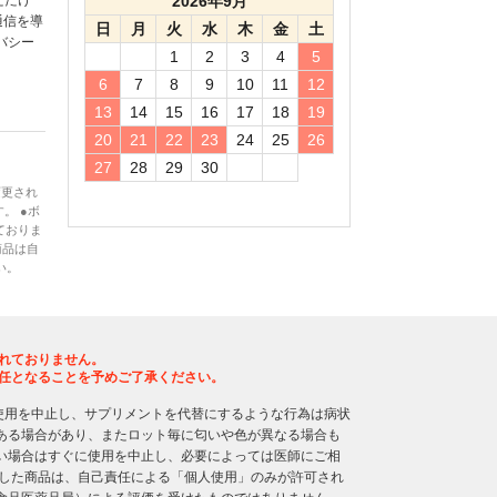
ただけ
2026年9月
通信を導
日
月
火
水
木
金
土
バシー
1
2
3
4
5
6
7
8
9
10
11
12
13
14
15
16
17
18
19
20
21
22
23
24
25
26
27
28
29
30
変更され
。 ●ボ
ておりま
商品は自
い。
れておりません。
任となることを予めご了承ください。
使用を中止し、サプリメントを代替にするような行為は病状
ある場合があり、またロット毎に匂いや色が異なる場合も
い場合はすぐに使用を中止し、必要によっては医師にご相
入した商品は、自己責任による「個人使用」のみが許可され