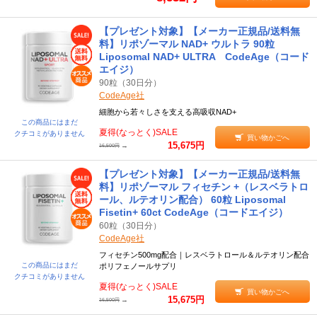
【プレゼント対象】【メーカー正規品/送料無
料】リポゾーマル NAD+ ウルトラ 90粒
Liposomal NAD+ ULTRA CodeAge（コード
エイジ）
90粒（30日分）
CodeAge社
細胞から若々しさを支える高吸収NAD+
この商品にはまだ
夏得(なっとく)SALE
クチコミがありません
買い物かごへ
15,675円
→
16,500円
【プレゼント対象】【メーカー正規品/送料無
料】リポゾーマル フィセチン +（レスベラトロ
ール、ルテオリン配合） 60粒 Liposomal
Fisetin+ 60ct CodeAge（コードエイジ）
60粒（30日分）
CodeAge社
フィセチン500mg配合｜レスベラトロール＆ルテオリン配合
この商品にはまだ
ポリフェノールサプリ
クチコミがありません
夏得(なっとく)SALE
買い物かごへ
15,675円
→
16,500円