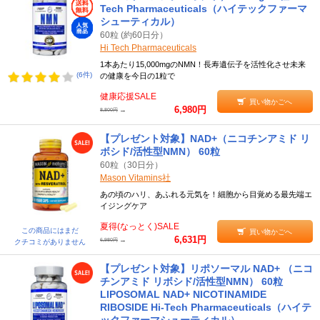
Tech Pharmaceuticals（ハイテックファーマ
シューティカル）
60粒 (約60日分）
Hi Tech Pharmaceuticals
1本あたり15,000mgのNMN！長寿遺伝子を活性化させ未来
(6件)
の健康を今日の1粒で
健康応援SALE
買い物かごへ
6,980円
→
8,800円
【プレゼント対象】NAD+（ニコチンアミド リ
ボシド/活性型NMN） 60粒
60粒（30日分）
Mason Vitamins社
あの頃のハリ、あふれる元気を！細胞から目覚める最先端エ
イジングケア
夏得(なっとく)SALE
この商品にはまだ
買い物かごへ
6,631円
→
6,980円
クチコミがありません
【プレゼント対象】リポソーマル NAD+ （ニコ
チンアミド リボシド/活性型NMN） 60粒
LIPOSOMAL NAD+ NICOTINAMIDE
RIBOSIDE Hi-Tech Pharmaceuticals（ハイテ