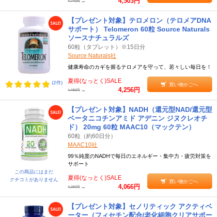
4,503円
→
4,740円
【プレゼント対象】テロメロン（テロメアDNA
サポート） Telomeron 60粒 Source Naturals
ソースナチュラルズ
60粒（タブレット）※15日分
Source Naturals社
健康寿命のカギを握るテロメアを守って、若々しい毎日を！
夏得(なっとく)SALE
(2件)
買い物かごへ
4,256円
→
4,480円
【プレゼント対象】NADH（還元型NAD/還元型
ベータニコチンアミド アデニン ジヌクレオチ
ド） 20mg 60粒 MAAC10（マックテン）
60粒（約60日分）
MAAC10社
99％純度のNADHで毎日のエネルギー・集中力・疲労対策を
サポート
この商品にはまだ
夏得(なっとく)SALE
クチコミがありません
買い物かごへ
4,066円
→
4,280円
【プレゼント対象】セノリティック アクティベ
ーター（フィセチン配合/老化細胞クリアサポー