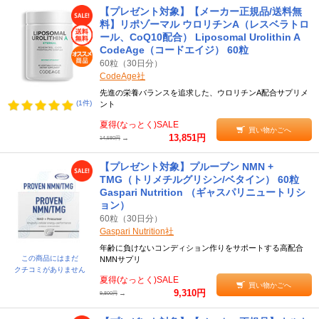
【プレゼント対象】【メーカー正規品/送料無
料】リポゾーマル ウロリチンA（レスベラトロ
ール、CoQ10配合） Liposomal Urolithin A
CodeAge（コードエイジ） 60粒
60粒（30日分）
CodeAge社
先進の栄養バランスを追求した、ウロリチンA配合サプリメ
(1件)
ント
夏得(なっとく)SALE
買い物かごへ
13,851円
→
14,580円
【プレゼント対象】プルーブン NMN +
TMG（トリメチルグリシン/ベタイン） 60粒
Gaspari Nutrition （ギャスパリニュートリシ
ョン）
60粒（30日分）
Gaspari Nutrition社
年齢に負けないコンディション作りをサポートする高配合
この商品にはまだ
NMNサプリ
クチコミがありません
夏得(なっとく)SALE
買い物かごへ
9,310円
→
9,800円