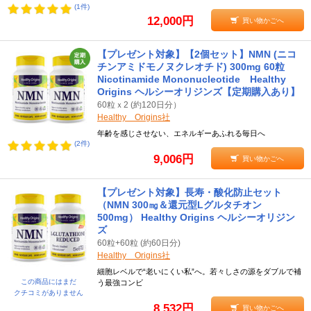
(1件)
12,000円
買い物かごへ
【プレゼント対象】【2個セット】NMN (ニコ
チンアミドモノヌクレオチド) 300mg 60粒
Nicotinamide Mononucleotide Healthy
Origins ヘルシーオリジンズ【定期購入あり】
60粒ｘ2 (約120日分）
Healthy Origins社
年齢を感じさせない、エネルギーあふれる毎日へ
(2件)
9,006円
買い物かごへ
【プレゼント対象】長寿・酸化防止セット
（NMN 300㎎＆還元型Lグルタチオン
500mg） Healthy Origins ヘルシーオリジン
ズ
60粒+60粒 (約60日分)
Healthy Origins社
細胞レベルで“老いにくい私”へ。若々しさの源をダブルで補
この商品にはまだ
う最強コンビ
クチコミがありません
8,532円
買い物かごへ