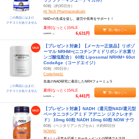
ックファーマシューティカル）
60粒（約30日分）
Hi Tech Pharmaceuticals
この商品にはまだ
NAD+の生成を促し、疲労や長寿をサポート！
クチコミがありません
夏得(なっとく)SALE
買い物かごへ
6,631円
→
6,980円
【プレゼント対象】【メーカー正規品】リポゾ
ーマル NRHM+(ニコチンアミドリボシド水素リ
ンゴ酸塩配合） 60粒 Liposomal NRHM+ 60ct
CodeAge（コードエイジ）
60粒（60日分）
CodeAge社
先進のNAD研究に着目したNRHフォーミュラ
この商品にはまだ
夏得(なっとく)SALE
クチコミがありません
買い物かごへ
6,441円
→
6,780円
【プレゼント対象】NADH（還元型NAD/還元型
ベータニコチンアミド アデニン ジヌクレオチ
ド） 10mg 60粒 NADH 10mg 60粒 NOW ナウ
60粒（ベジタリアンカプセル）※約60日分
NOW社
若々しい元気を応援！サーチュインとの関連でも注目