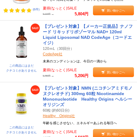
夏得(なっとく)SALE
(6件)
買い物かごへ
5,804円
→
6,110円
【プレゼント対象】【メーカー正規品】ナノフ
ード リキッドリポゾーマル NAD+ 120ml
Liquid Liposomal NAD CodeAge（コードエ
イジ）
120ｍL（30回分）
CodeAge社
未来のコンディションは、今日の一滴から
この商品にはまだ
夏得(なっとく)SALE
クチコミがありません
買い物かごへ
5,206円
→
5,480円
【プレゼント対象】NMN (ニコチンアミドモノ
ヌクレオチド) 300mg 60粒 Nicotinamide
Mononucleotide Healthy Origins ヘルシー
オリジンズ
60粒 (約60日分)
Healthy Origins社
年齢を感じさせない、エネルギーあふれる毎日へ
この商品にはまだ
夏得(なっとく)SALE
クチコミがありません
買い物かごへ