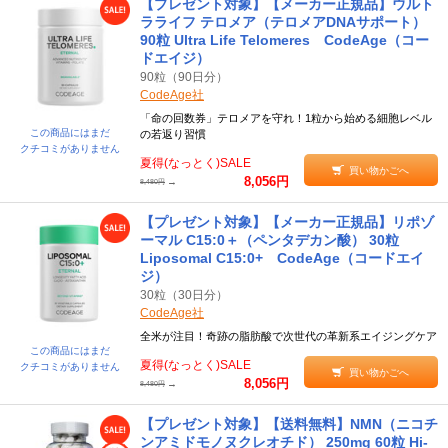
【プレゼント対象】【メーカー正規品】ウルト
ラライフ テロメア（テロメアDNAサポート）
90粒 Ultra Life Telomeres CodeAge（コー
ドエイジ）
90粒（90日分）
CodeAge社
「命の回数券」テロメアを守れ！1粒から始める細胞レベル
この商品にはまだ
の若返り習慣
クチコミがありません
夏得(なっとく)SALE
買い物かごへ
8,056円
→
8,480円
【プレゼント対象】【メーカー正規品】リポゾ
ーマル C15:0＋（ペンタデカン酸） 30粒
Liposomal C15:0+ CodeAge（コードエイ
ジ）
30粒（30日分）
CodeAge社
全米が注目！奇跡の脂肪酸で次世代の革新系エイジングケア
この商品にはまだ
夏得(なっとく)SALE
クチコミがありません
買い物かごへ
8,056円
→
8,480円
【プレゼント対象】【送料無料】NMN（ニコチ
ンアミドモノヌクレオチド） 250mg 60粒 Hi-