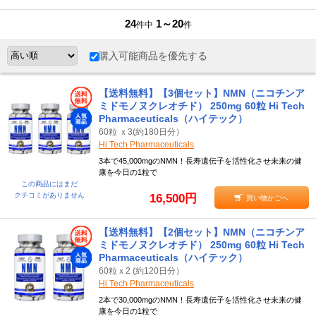
24
1～20
件中
件
購入可能商品を優先する
【送料無料】【3個セット】NMN（ニコチンア
ミドモノヌクレオチド） 250mg 60粒 Hi Tech
Pharmaceuticals（ハイテック）
60粒 ｘ3(約180日分）
Hi Tech Pharmaceuticals
3本で45,000mgのNMN！長寿遺伝子を活性化させ未来の健
康を今日の1粒で
この商品にはまだ
クチコミがありません
16,500円
買い物かごへ
【送料無料】【2個セット】NMN（ニコチンア
ミドモノヌクレオチド） 250mg 60粒 Hi Tech
Pharmaceuticals（ハイテック）
60粒ｘ2 (約120日分）
Hi Tech Pharmaceuticals
2本で30,000mgのNMN！長寿遺伝子を活性化させ未来の健
康を今日の1粒で