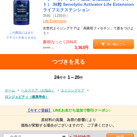
ト） 36粒 Senolytic Activator Life Extension
ライフエクステンション
36粒（12回分）
Life Extension
次世代エイジングケアは「高吸収フィセチン」で差をつけよ
この商品にはまだ
う！
クチコミがありません
夏得(なっとく)SALE
買い物かごへ
3,363円
→
3,540円
つづきを見る
24
1～20
件中
件
ホーム
>
ヘルスケア（お悩み）
>
エイジングケア
>
ロンジェビティ（健康寿命）
【今すぐ登録】
LINEお友だち追加で割引クーポン♪
原材料の高騰、為替の影響により
価格が変動する場合がございますので、ご了承ください。