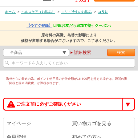
3,591円
→
3,780円
ホーム
>
ヘルスケア（お悩み）
>
コリ・冷えのお悩み
>
コリに
【今すぐ登録】
LINEお友だち追加で割引クーポン♪
原材料の高騰、為替の影響により
価格が変動する場合がございますので、ご了承ください。
詳細検索
海外からの発送の為、ポイント使用前の合計金額が16,500円を超える場合は、通関の際
「関税と国内消費税」が課税されます。
ご注文前に必ずご確認ください
マイページ
買い物カゴを見る
会員登録
初めての方へ