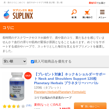
肩・首のコリに｜めぐり・血行サポートサプリ特集 並び順：安い順
最短5日
でお届け
コリに
長時間のデスクワークやスマホ操作で、肩や首のコリ、重だるさを感じていま
せんか？血行の滞りや筋肉の緊張が原因となることもあります。めぐりをサポ
ートする成分やハーブで、スッキリとした毎日を支えるサプリメントを厳選し
ました。
購入可能商品を優先する
【プレゼント対象】ネック＆ショルダーサポー
ト Neck and Shoulders Support 120粒
Planetary Herbals プラネタリーハーバル
120粒（タブレット）
Planetary Herbals/Planetary Formula社
コリでお悩みの方必見のハーブ
夏得(なっとく)SALE
(7件)
買い物かごへ