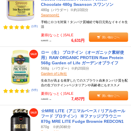
Chocolate 480g Swanson スワンソン
480g（パウダー）※約10回分
Swanson社
手軽にロコモ対策！タンパク質補給で毎日元気なイキイキ生
(1件)
活
夏得(なっとく)SALE
買い物かごへ
6,631円
→
6,980円
ロー（生） プロテイン（オーガニック素材使
用）RAW ORGANIC PROTEIN Raw Protein
568g Garden of Life ガーデンオブライフ
568g （パウダー）※約20回分
Garden of Life社
生命力が高まる発芽したてのスプラウト由来タンパク質を配
合の生プロテイン♪ベジタリアンや高齢者にもオススメ
(5件)
夏得(なっとく)SALE
買い物かごへ
7,457円
→
7,850円
☆MRE LITE（アニマルベース / リアルホール
フード プロテイン） ※ファッジブラウニー
870g MRE LITE Fudge Brownie REDCON1
870g ※約30杯分