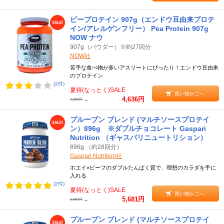
ピープロテイン 907g（エンドウ豆由来プロテ
イン/アレルゲンフリー） Pea Protein 907g
NOW ナウ
907g（パウダー）※約27回分
NOW社
苦手な食べ物が多いアスリートにぴったり！エンドウ豆由来
のプロテイン
(2件)
夏得(なっとく)SALE
買い物かごへ
4,636円
→
4,880円
プルーブン ブレンド (マルチソースプロテイ
ン）896g ※ダブルチョコレート Gaspari
Nutrition （ギャスパリニュートリション）
896g （約28回分）
Gaspari Nutrition社
ホエイ×ビーフのダブルたんぱく質で、理想のカラダを手に
入れる
(2件)
夏得(なっとく)SALE
買い物かごへ
5,681円
→
5,980円
プルーブン ブレンド (マルチソースプロテイ