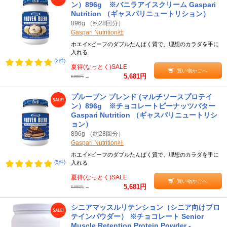
ン）896g ※バニラアイスクリーム Gaspari
Nutrition （ギャスパリニュートリション）
896g （約28回分）
Gaspari Nutrition社
ホエイ×ビーフのダブルたんぱく質で、理想のカラダを手に
入れる
(2件)
夏得(なっとく)SALE
買い物かごへ
5,681円
→
5,980円
プルーブン ブレンド (マルチソースプロテイ
ン）896g ※チョコレートピーナッツバター
Gaspari Nutrition （ギャスパリニュートリシ
ョン）
896g （約28回分）
Gaspari Nutrition社
ホエイ×ビーフのダブルたんぱく質で、理想のカラダを手に
(5件)
入れる
夏得(なっとく)SALE
買い物かごへ
5,681円
→
5,980円
シニアマッスルリテンション（シニア向けプロ
テインパウダー） ※チョコレート Senior
Muscle Retention Protein Powder -