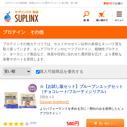
プロテインその他特集｜多様なタンパク質サプリメント 並び順：安い順
最短5日
でお届け
プロテイン その他
プロテインその他カテゴリでは、ホエイやカゼイン以外の多様なタンパク質を
取り扱っています。エッグプロテインやビーフプロテイン、植物性プロテイ
ン、オーガニック製品など、体質や目的に合わせた選択肢を広げ、より柔軟な
栄養サポートを実現します。
購入可能商品を優先する
☆【お試し版セット】プルーブンエッグセット
（チョコレート/フルーティシリアル）
1回分ｘ2
Gaspari Nutrition社
よりパフォーマンスを求める方に！卵白のみを使用したピュ
アプロテイン！
580円
(1件)
買い物かごへ