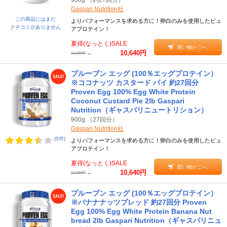
900g （約27回分）
Gaspari Nutrition社
この商品にはまだ
よりパフォーマンスを求める方に！卵白のみを使用したピュ
クチコミがありません
アプロテイン！
夏得(なっとく)SALE
買い物かごへ
10,640円
→
11,200円
プルーブン エッグ (100％エッグプロテイン）
※ココナッツ カスタード パイ 約27回分
Proven Egg 100% Egg White Protein
Coconut Custard Pie 2lb Gaspari
Nutrition（ギャスパリニュートリション）
900g （27回分）
Gaspari Nutrition社
(5件)
よりパフォーマンスを求める方に！卵白のみを使用したピュ
アプロテイン！
夏得(なっとく)SALE
買い物かごへ
10,640円
→
11,200円
プルーブン エッグ (100％エッグプロテイン）
※バナナナッツブレッド 約27回分 Proven
Egg 100% Egg White Protein Banana Nut
bread 2lb Gaspari Nutrition（ギャスパリニュ