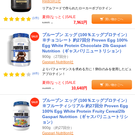
Redcon1社
リアルフードで作られたローカーボプロテイン
夏得(なっとく)SALE
(1件)
買い物かごへ
7,961円
→
8,380円
プルーブン エッグ (100％エッグプロテイン）
※チョコレート 約27回分 Proven Egg 100%
Egg White Protein Chocolate 2lb Gaspari
Nutrition（ギャスパリニュートリション）
900g （27回分）
Gaspari Nutrition社
よりパフォーマンスを求める方に！卵白のみを使用したピュ
(4件)
アプロテイン！
夏得(なっとく)SALE
買い物かごへ
10,640円
→
11,200円
プルーブン エッグ (100％エッグプロテイン）
※フルーティシリアル 約27回分 Proven Egg
100% Egg White Protein Fruity Cereal2lb
Gaspari Nutrition（ギャスパリニュートリシ
ョン）
900g （約27回分）
Gaspari Nutrition社