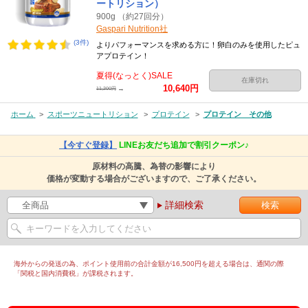
ートリション）
900g （約27回分）
Gaspari Nutrition社
(3件)
よりパフォーマンスを求める方に！卵白のみを使用したピュ
アプロテイン！
夏得(なっとく)SALE
在庫切れ
10,640円
→
11,200円
ホーム
>
スポーツニュートリション
>
プロテイン
>
プロテイン その他
【今すぐ登録】
LINEお友だち追加で割引クーポン♪
原材料の高騰、為替の影響により
価格が変動する場合がございますので、ご了承ください。
詳細検索
海外からの発送の為、ポイント使用前の合計金額が16,500円を超える場合は、通関の際
「関税と国内消費税」が課税されます。