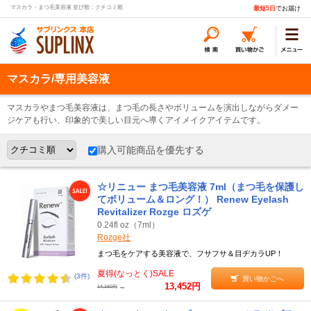
マスカラ・まつ毛美容液 並び順：クチコミ順
最短5日
でお届け
マスカラ/専用美容液
マスカラやまつ毛美容液は、まつ毛の長さやボリュームを演出しながらダメー
ジケアも行い、印象的で美しい目元へ導くアイメイクアイテムです。
購入可能商品を優先する
☆リニュー まつ毛美容液 7ml（まつ毛を保護し
てボリューム＆ロング！） Renew Eyelash
Revitalizer Rozge ロズゲ
0.24fl oz（7ml）
Rozge社
まつ毛をケアする美容液で、フサフサ＆目ヂカラUP！
夏得(なっとく)SALE
(3件)
買い物かごへ
13,452円
→
14,160円