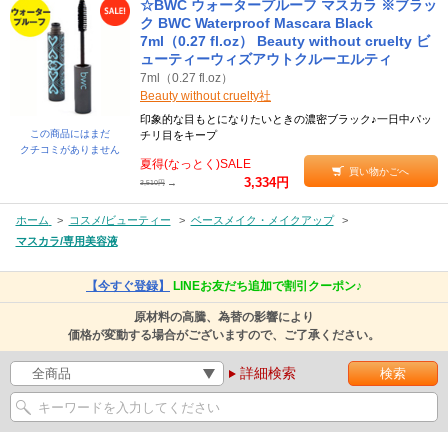
☆BWC ウォータープルーフ マスカラ ※ブラッ
ク BWC Waterproof Mascara Black
7ml（0.27 fl.oz） Beauty without cruelty ビ
ューティーウィズアウトクルーエルティ
7ml（0.27 fl.oz）
Beauty without cruelty社
印象的な目もとになりたいときの濃密ブラック♪一日中パッ
この商品にはまだ
チリ目をキープ
クチコミがありません
夏得(なっとく)SALE
買い物かごへ
3,334円
→
3,510円
ホーム
>
コスメ/ビューティー
>
ベースメイク・メイクアップ
>
マスカラ/専用美容液
【今すぐ登録】
LINEお友だち追加で割引クーポン♪
原材料の高騰、為替の影響により
価格が変動する場合がございますので、ご了承ください。
詳細検索