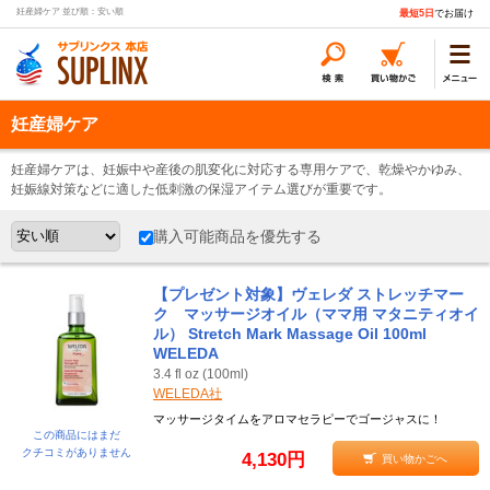
妊産婦ケア 並び順：安い順
最短5日
でお届け
妊産婦ケア
妊産婦ケアは、妊娠中や産後の肌変化に対応する専用ケアで、乾燥やかゆみ、
妊娠線対策などに適した低刺激の保湿アイテム選びが重要です。
購入可能商品を優先する
【プレゼント対象】ヴェレダ ストレッチマー
ク マッサージオイル（ママ用 マタニティオイ
ル） Stretch Mark Massage Oil 100ml
WELEDA
3.4 fl oz (100ml)
WELEDA社
マッサージタイムをアロマセラピーでゴージャスに！
この商品にはまだ
クチコミがありません
4,130円
買い物かごへ