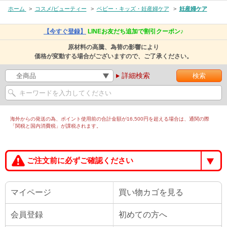
ホーム
>
コスメ/ビューティー
>
ベビー・キッズ・妊産婦ケア
>
妊産婦ケア
【今すぐ登録】
LINEお友だち追加で割引クーポン♪
原材料の高騰、為替の影響により
価格が変動する場合がございますので、ご了承ください。
詳細検索
海外からの発送の為、ポイント使用前の合計金額が16,500円を超える場合は、通関の際
「関税と国内消費税」が課税されます。
ご注文前に必ずご確認ください
マイページ
買い物カゴを見る
会員登録
初めての方へ