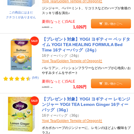
Yogi Tea/Golden Temple of Oregon社
ジンジャー、ペパーミント、リコリスなどのハーブが食後の
この商品にはまだ
スッキリ感を演出♪
クチコミがありません
夏得(なっとく)SALE
買い物かごへ
1,026円
→
1,080円
【プレゼント対象】YOGI ヨギティー ベッドタ
イム YOGI TEA HEALING FORMULA Bed
Time 16ティーバッグ（24g）
16ティーバッグ（24g）
Yogi Tea/Golden Temple of Oregon社
バレリアン、パッションフラワーなどのハーブが心地良いお
やすみタイムをサポート
(5件)
夏得(なっとく)SALE
買い物かごへ
1,026円
→
1,080円
【プレゼント対象】YOGI ヨギティー レモンジ
ンジャー YOGI TEA Lemon Ginger 16ティー
バッグ（36g）
16ティーバッグ（36g）
Yogi Tea/Golden Temple of Oregon社
ポカポカハーブのジンジャーに、レモンのほどよい酸味をプ
ラス♪