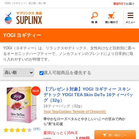
YOGI（ヨギティー） 並び順：高い順
最短5日
でお届け
YOGI ヨギティー
YOGI（ヨギティー）は、リラックスやデトックス、女性向けなど目的別に選べ
るオーガニックハーブティーで、ノンカフェインのブレンドにより日常的に取
り入れやすいのが特徴です。
購入可能商品を優先する
【プレゼント対象】YOGI ヨギティー スキン
デトック YOGI TEA Skin DeTo 16ティーバッ
グ（32g）
16ティーバッグ（32g）
Yogi Tea/Golden Temple of Oregon社
華やかなローズペタルとやさしいハニーの甘みで内か
ら"美"を応援
(3件)
夏得(なっとく)SALE
買い物かごへ
1,026円
→
1,080円