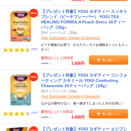
【プレゼント対象】YOGI ヨギティー スッキリ
ブレンド（ピーチフレーバー） YOGI TEA
HEALING FORMULA Peach Detox 16ティー
バッグ（32g）
16ティーバッグ（32g）
Yogi Tea/Golden Temple of Oregon社
ピーチ風味のお茶で、からだスッキリお掃除＆トイレもスッ
(3件)
キリ♪
夏得(なっとく)SALE
買い物かごへ
1,026円
→
1,080円
【プレゼント対象】YOGI ヨギティー コンフォ
ーティング カモミール YOGI Comforting
Chamomile 16ティーバッグ（24g）
16ティーバッグ（24g）
Yogi Tea/Golden Temple of Oregon社
なかなか寝付けない、食べ過ぎてしまったときのお供に！
夏得(なっとく)SALE
(1件)
買い物かごへ
1,026円
→
1,080円
【プレゼント対象】YOGI ヨギティー エジプシ