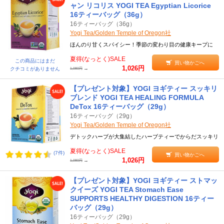
ャン リコリス YOGI TEA Egyptian Licorice
16ティーバッグ（36g）
16ティーバッグ（36g）
Yogi Tea/Golden Temple of Oregon社
ほんのり甘くスパイシー！季節の変わり目の健康キープに
夏得(なっとく)SALE
この商品にはまだ
買い物かごへ
1,026円
→
クチコミがありません
1,080円
【プレゼント対象】YOGI ヨギティー スッキリ
ブレンド YOGI TEA HEALING FORMULA
DeTox 16ティーバッグ（29g）
16ティーバッグ（29g）
Yogi Tea/Golden Temple of Oregon社
デトックハーブが大集結したハーブティーでからだスッキリ
夏得(なっとく)SALE
(7件)
買い物かごへ
1,026円
→
1,080円
【プレゼント対象】YOGI ヨギティー ストマッ
クイーズ YOGI TEA Stomach Ease
SUPPORTS HEALTHY DIGESTION 16ティー
バッグ（29g）
16ティーバッグ（29g）