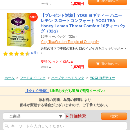
買い物かごへ
1,026円
→
1,080円
【プレゼント対象】YOGI ヨギティー ハニー
レモン スロートコンフォート YOGI TEA
Honey Lemon Throat Comfort 16ティーバッ
グ（32g）
16ティーバッグ（32g）
Yogi Tea/Golden Temple of Oregon社
天然の甘さで季節の変わり目のイガイガをスッキリサポート
(3件)
♪
夏得(なっとく)SALE
買い物かごへ
1,026円
→
1,080円
ホーム
>
フード＆ドリンク
>
ハーブティー/ドリンク
>
YOGI ヨギティー
【今すぐ登録】
LINEお友だち追加で割引クーポン♪
原材料の高騰、為替の影響により
価格が変動する場合がございますので、ご了承ください。
詳細検索