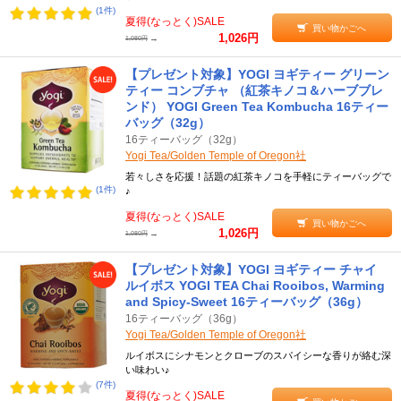
(1件)
夏得(なっとく)SALE
買い物かごへ
1,026円
→
1,080円
【プレゼント対象】YOGI ヨギティー グリーン
ティー コンブチャ （紅茶キノコ＆ハーブブレ
ンド） YOGI Green Tea Kombucha 16ティー
バッグ（32g）
16ティーバッグ（32g）
Yogi Tea/Golden Temple of Oregon社
若々しさを応援！話題の紅茶キノコを手軽にティーバッグで
(1件)
♪
夏得(なっとく)SALE
買い物かごへ
1,026円
→
1,080円
【プレゼント対象】YOGI ヨギティー チャイ
ルイボス YOGI TEA Chai Rooibos, Warming
and Spicy-Sweet 16ティーバッグ（36g）
16ティーバッグ（36g）
Yogi Tea/Golden Temple of Oregon社
ルイボスにシナモンとクローブのスパイシーな香りが絡む深
い味わい♪
(7件)
夏得(なっとく)SALE