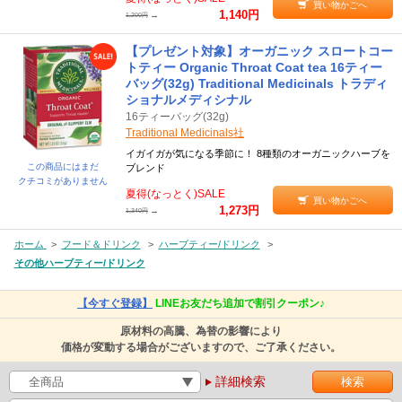
買い物かごへ
1,140円
→
1,200円
【プレゼント対象】オーガニック スロートコー
トティー Organic Throat Coat tea 16ティー
バッグ(32g) Traditional Medicinals トラディ
ショナルメディシナル
16ティーバッグ(32g)
Traditional Medicinals社
イガイガが気になる季節に！ 8種類のオーガニックハーブを
この商品にはまだ
ブレンド
クチコミがありません
夏得(なっとく)SALE
買い物かごへ
1,273円
→
1,340円
ホーム
>
フード＆ドリンク
>
ハーブティー/ドリンク
>
その他ハーブティー/ドリンク
【今すぐ登録】
LINEお友だち追加で割引クーポン♪
原材料の高騰、為替の影響により
価格が変動する場合がございますので、ご了承ください。
詳細検索