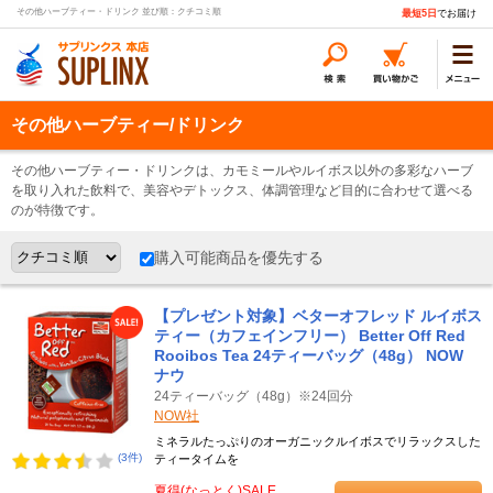
その他ハーブティー・ドリンク 並び順：クチコミ順
最短5日
でお届け
その他ハーブティー/ドリンク
その他ハーブティー・ドリンクは、カモミールやルイボス以外の多彩なハーブ
を取り入れた飲料で、美容やデトックス、体調管理など目的に合わせて選べる
のが特徴です。
購入可能商品を優先する
【プレゼント対象】ベターオフレッド ルイボス
ティー（カフェインフリー） Better Off Red
Rooibos Tea 24ティーバッグ（48g） NOW
ナウ
24ティーバッグ（48g）※24回分
NOW社
ミネラルたっぷりのオーガニックルイボスでリラックスした
(3件)
ティータイムを
夏得(なっとく)SALE