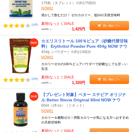
175粒（タブレット）※約175回分
NOW社
溶かして飲むだけ！ ゼロカロリー、低GIの天然甘味料
夏得(なっとく)SALE
(1件)
買い物かごへ
1,425円
→
1,500円
☆エリスリトール 100％ピュア（砂糖代替甘味
料） Erythritol Powder Pure 454g NOW ナウ
454g（パウダー）※約114回分
NOW社
カロリーゼロの100％ピュアパウダーで砂糖なしでも甘～い
生活
夏得(なっとく)SALE
(1件)
買い物かごへ
1,320円
→
1,390円
【プレゼント対象】ベター ステビア オリジナ
ル Better Stevia Original 60ml NOW ナウ
60ml（2fl oz）（リキッド）
NOW社
カロリー＆糖類ゼロ！摂取カロリーが気になる方へおすすめ
の天然甘味料
夏得(なっとく)SALE