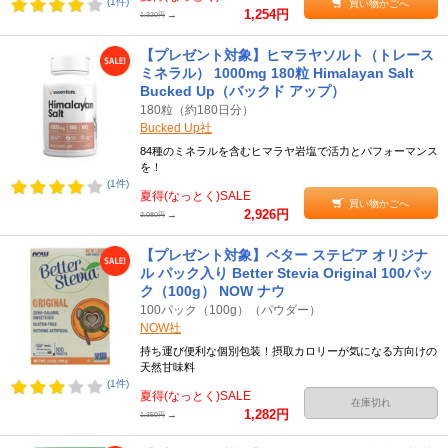
(1件)
買い物かごへ
1,254円
→
1,320円
【プレゼント対象】ヒマラヤソルト（トレース
ミネラル） 1000mg 180粒 Himalayan Salt
Bucked Up（バックド アップ）
180粒（約180日分）
Bucked Up社
84種のミネラルを含むヒマラヤ岩塩で活力とパフォーマンス
を！
(1件)
夏得(なっとく)SALE
買い物かごへ
2,926円
→
3,080円
【プレゼント対象】ベター ステビア オリジナ
ル パック入り Better Stevia Original 100パッ
ク（100g） NOW ナウ
100パック（100g）（パウダー）
NOW社
持ち運び便利な個別包装！摂取カロリーが気になる方向けの
天然甘味料
(1件)
夏得(なっとく)SALE
在庫切れ
1,282円
→
1,350円