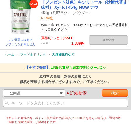
【プレゼント対象】キシリトール（砂糖代替甘
味料） Xylitol 454g NOW ナウ
454g（約57回分）（パウダー）
NOW社
砂糖に比べてカロリー40％オフ！お口にやさしい天然甘味料
を大容量タイプで
夏得(なっとく)SALE
この商品にはまだ
在庫切れ
1,339円
→
1,410円
クチコミがありません
ホーム
>
フード＆ドリンク
>
天然甘味料など
【今すぐ登録】
LINEお友だち追加で割引クーポン♪
原材料の高騰、為替の影響により
価格が変動する場合がございますので、ご了承ください。
詳細検索
海外からの発送の為、ポイント使用前の合計金額が16,500円を超える場合は、通関の際
「関税と国内消費税」が課税されます。