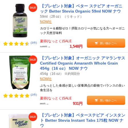
【プレゼント対象】ベター ステビア オーガニ
ック Better Stevia Organic 59ml NOW ナウ
59ml（2fl oz）（リキッド）
NOW社
カロリー＆糖類ゼロ！摂取カロリーが気になる方へオーガニ
ック天然甘味料
夏得(なっとく)SALE
(3件)
買い物かごへ
1,548円
→
1,630円
【プレゼント対象】オーガニック アマランサス
Certified Organic Amaranth Whole Grain
454g（16 oz） NOW ナウ
454g（16 oz） ※約9回分
NOW社
ぷちっとした食感が楽しい栄養満点の穀物でバランスの良い
食生活を
(2件)
夏得(なっとく)SALE
買い物かごへ
931円
→
980円
【プレゼント対象】ベターステビア インスタン
ト Better Stevia Instant Tabs 175粒 NOW ナ
ウ