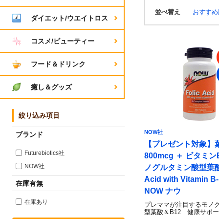
並べ替え
おすす
ダイエット/ウエイトロス
コスメ/ビューティー
フード＆ドリンク
癒し＆グッズ
絞り込み項目
NOW社
ブランド
【プレゼント対象】
Futurebiotics社
800mcg ＋ ビタミン
NOW社
ノグルタミン酸型葉酸）
Acid with Vitamin B
在庫有無
NOW ナウ
在庫あり
プレママが注目するモノ
型葉酸＆B12 健康サポ