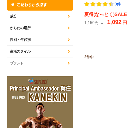
9件
夏得(なっとく)SALE
成分
1,092
円
1,150円
→
からだの場所
性別・年代別
生活スタイル
2
件中
ブランド