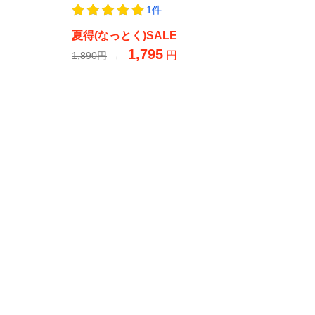
1件
夏得(なっとく)SALE
1,795
円
1,890円
→