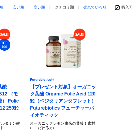
め順
安い順
高い順
クチコミ順
売れている順
購入
Futurebiotics社
葉酸
【プレゼント対象】オーガニッ
B12 （モ
ク葉酸 Organic Folic Acid 120
 Folic
粒（ベジタリアンタブレット）
-12 250粒
Futurebiotics フューチャーバ
イオティック
グルタミン酸
オーガニックレモン由来の葉酸！素材
ート
にこだわる方に