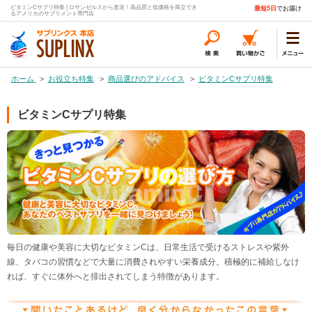
ビタミンCサプリ特集 | ロサンゼルスから直送！高品質と低価格を両立でき
最短5日
でお届け
るアメリカのサプリメント専門店
ホーム
>
お役立ち特集
>
商品選びのアドバイス
>
ビタミンCサプリ特集
ビタミンCサプリ特集
毎日の健康や美容に大切なビタミンCは、日常生活で受けるストレスや紫外
線、タバコの習慣などで大量に消費されやすい栄養成分。積極的に補給しなけ
れば、すぐに体外へと排出されてしまう特徴があります。