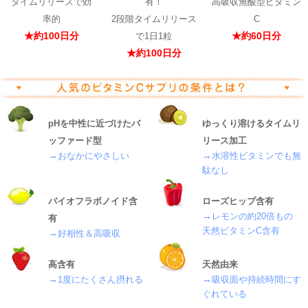
タイムリリースで効
有！
高吸収無酸型ビタミン
率的
2段階タイムリリース
C
★約100日分
★約60日分
で1日1粒
★約100日分
pHを中性に近づけたバ
ゆっくり溶けるタイムリ
ッファード型
リース加工
→
→
おなかにやさしい
水溶性ビタミンでも無
駄なし
バイオフラボノイド含
ローズヒップ含有
→
レモンの約20倍もの
有
天然ビタミンC含有
→
好相性＆高吸収
高含有
天然由来
→
→
1度にたくさん摂れる
吸収面や持続時間にす
ぐれている