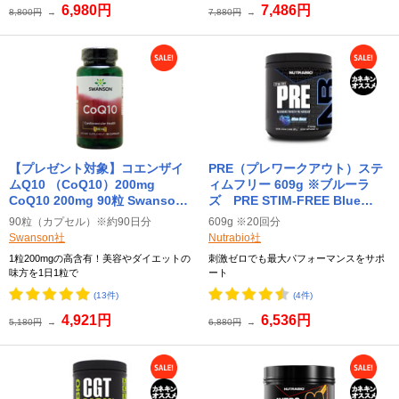
6,980円
7,486円
8,800円
→
7,880円
→
【プレゼント対象】コエンザイ
PRE（プレワークアウト）ステ
ムQ10 （CoQ10）200mg
ィムフリー 609g ※ブルーラ
CoQ10 200mg 90粒 Swanson
ズ PRE STIM-FREE Blue
スワンソン
Razz ニュートラバイオ
90粒（カプセル）※約90日分
609g ※20回分
(Nutrabio)
Swanson社
Nutrabio社
1粒200mgの高含有！美容やダイエットの
刺激ゼロでも最大パフォーマンスをサポ
味方を1日1粒で
ート
(13件)
(4件)
4,921円
6,536円
5,180円
→
6,880円
→