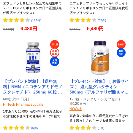
イテックファーマシューティカ
ファーマシューティカル）
エフェドラとヨヒンべ配合で短期集中ウ
エフェドラフリーでもしっかりウェイト
ル）
ェイトロス＜リポドリンの日本正規販売
ロス！＜リポドリンの日本正規販売代理
代理店サプリンクス＞
店サプリンクス＞
(129件)
(65件)
6,480円
6,480円
7,180円
→
7,180円
→
【プレゼント対象】【送料無
【プレゼント対象】［ お得サイ
料】NMN（ニコチンアミドモノ
ズ ］ 還元型グルタチオン
ヌクレオチド） 250mg 60粒 Hi-
500mg（アルファリポ酸＆マリ
Tech Pharmaceuticals（ハイ
アアザミ配合） Glutathione
60粒 (約60日分）
120粒（ベジタリアンカプセル）
テックファーマシューティカ
500mg 120粒 NOW ナウ
※120日分
Hi Tech Pharmaceuticals
ル）
NOW社
1本あたり15,000mgのNMN！長寿遺伝子
高含有で効率の良い還元型だから選ばれ
を活性化させ未来の健康を今日の1粒で
る！若々しさのキープ＆健康な毎日を
(6件)
(6件)