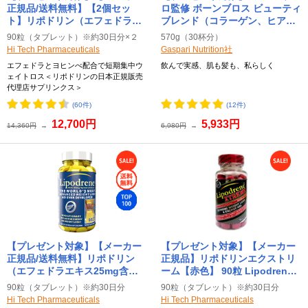
正規品/送料無料】【2個セッ
ロ監修 ボーンブロス ビューティ
ト】リポドリン（エフェドラエ
ブレンド（コラーゲン、ヒアル
キス25mg含有）【黄色】 90粒
ロン酸等配合） ※コーヒーミル
90粒（タブレット）※約30日分×２
570g（30杯分）
Hi Tech Pharmaceuticals【メ
ク 570g Gaspari Nutrition （ギ
Hi Tech Pharmaceuticals
Gaspari Nutrition社
ーカー正規品】
ャスパリニュートリション）
エフェドラとヨヒンべ配合で短期集中ウ
飲んで実感、肌も髪も、私らしく
ェイトロス＜リポドリンの日本正規販売
代理店サプリンクス＞
(60件)
(12件)
12,700円
5,933円
14,360円
→
6,980円
→
【プレゼント対象】【メーカー
【プレゼント対象】【メーカー
正規品/送料無料】リポドリン
正規品】リポドリンエクストリ
（エフェドラエキス25mg含
ーム【赤色】 90粒 Lipodrene
有）【黄色】 90粒 Lipodrene
Extreme Hi-Tech
90粒（タブレット）※約30日分
90粒（タブレット）※約30日分
Hi-Tech Pharmaceuticals（ハ
Pharmaceuticals（ハイテック
Hi Tech Pharmaceuticals
Hi Tech Pharmaceuticals