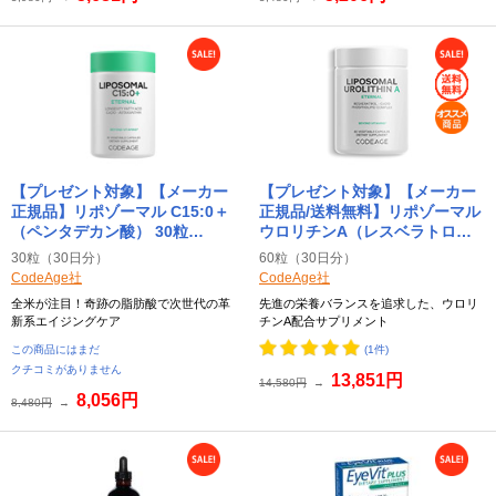
【プレゼント対象】【メーカー
【プレゼント対象】【メーカー
正規品】リポゾーマル C15:0＋
正規品/送料無料】リポゾーマル
（ペンタデカン酸） 30粒
ウロリチンA（レスベラトロー
Liposomal C15:0+
ル、CoQ10配合） Liposomal
30粒（30日分）
60粒（30日分）
CodeAge（コードエイジ）
Urolithin A CodeAge（コード
CodeAge社
CodeAge社
エイジ） 60粒
全米が注目！奇跡の脂肪酸で次世代の革
先進の栄養バランスを追求した、ウロリ
新系エイジングケア
チンA配合サプリメント
この商品にはまだ
(1件)
クチコミがありません
13,851円
14,580円
→
8,056円
8,480円
→