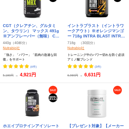
CGT（クレアチン、グルタミ
イントラブラスト（イントラワ
ン、タウリン） マックス 491g
ークアウト）※オレンジマンゴ
※アンフレーバー（無味） CGT
ー 718g INTRA BLAST INTRA
MAX CREATINE GLUTAMINE
WORKOUT AMINO FUEL ニュ
440g（40杯分）
718g （30回分）
TAURINE Unflavored ニュート
ートラバイオ (Nutrabio)
Nutrabio社
Nutrabio社
ラバイオ (Nutrabio)
「強さ」「パワー」「筋肉の急速な回
トレーニング中のパワー切れを防ぐ必須
復」をサポート
アミノ酸ブレンド
(4件)
(3件)
4,921円
6,631円
5,180円
→
6,980円
→
ホエイプロテインアイソレート
【プレゼント対象】【メーカー