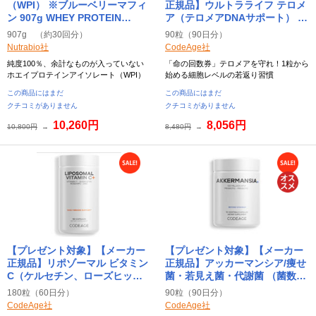
（WPI） ※ブルーベリーマフィ
正規品】ウルトラライフ テロメ
ン 907g WHEY PROTEIN
ア（テロメアDNAサポート） 90
ISOLATE ニュートラバイオ
粒 Ultra Life Telomeres
907g （約30回分）
90粒（90日分）
(Nutrabio)
CodeAge（コードエイジ）
Nutrabio社
CodeAge社
純度100％、余計なものが入っていない
「命の回数券」テロメアを守れ！1粒から
ホエイプロテインアイソレート（WPI）
始める細胞レベルの若返り習慣
この商品にはまだ
この商品にはまだ
クチコミがありません
クチコミがありません
10,260円
8,056円
10,800円
→
8,480円
→
【プレゼント対象】【メーカー
【プレゼント対象】【メーカー
正規品】リポゾーマル ビタミン
正規品】アッカーマンシア/痩せ
C（ケルセチン、ローズヒッ
菌・若見え菌・代謝菌 （菌数：
プ、亜鉛配合） 180粒
１億個） 90粒 Akkermansia
180粒（60日分）
90粒（90日分）
Liposomal Vitamin C+
CodeAge（コードエイジ）
CodeAge社
CodeAge社
CodeAge（コードエイジ）