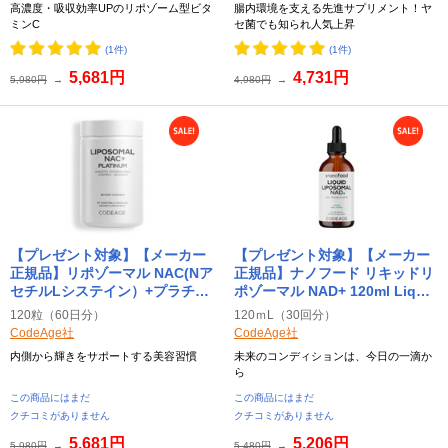
高濃度・吸収効率UPのリポゾーム型ビタ
腸内環境を支える先進サプリメント！ヤ
ミンC
セ菌でも知られ人気上昇
(1件)
(1件)
5,681円
4,731円
5,980円
→
4,980円
→
【プレゼント対象】【メーカー
【プレゼント対象】【メーカー
正規品】リポゾーマル NAC(Nア
正規品】ナノフード リキッドリ
セチルLシステイン）+プラチナ
ポゾーマル NAD+ 120ml Liquid
ム 120粒 Liposomal NAC+
Liposomal NAD CodeAge（コ
120粒（60日分）
120ｍL（30回分）
Platinum CodeAge（コード
ードエイジ）
CodeAge社
CodeAge社
エイジ）
内側から輝きをサポートする美容習慣
未来のコンディションは、今日の一滴か
ら
この商品にはまだ
この商品にはまだ
クチコミがありません
クチコミがありません
5,681円
5,206円
5,980円
→
5,480円
→