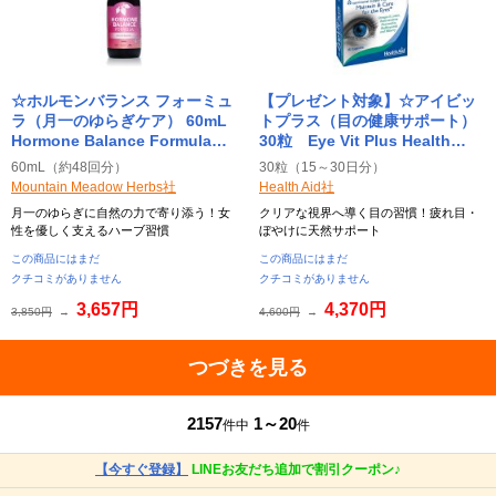
☆ホルモンバランス フォーミュ
【プレゼント対象】☆アイビッ
ラ（月一のゆらぎケア） 60mL
トプラス（目の健康サポート）
Hormone Balance Formula
30粒 Eye Vit Plus Health
Mountain Meadow Herbs（マ
Aid(ヘルスエイド）
60mL（約48回分）
30粒（15～30日分）
ウンテンメドウハーブ）
Mountain Meadow Herbs社
Health Aid社
月一のゆらぎに自然の力で寄り添う！女
クリアな視界へ導く目の習慣！疲れ目・
性を優しく支えるハーブ習慣
ぼやけに天然サポート
この商品にはまだ
この商品にはまだ
クチコミがありません
クチコミがありません
3,657円
4,370円
3,850円
→
4,600円
→
つづきを見る
2157
1～20
件中
件
【今すぐ登録】
LINEお友だち追加で割引クーポン♪