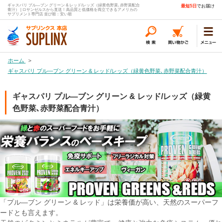
ギャスパリ プル―ブン グリーン & レッド/レッズ（緑黄色野菜､赤野菜配合
最短5日
でお届け
青汁） | ロサンゼルスから直送！高品質と低価格を両立できるアメリカの
サプリメント専門店 並び順：安い順
ホーム
>
ギャスパリ プル―ブン グリーン & レッド/レッズ（緑黄色野菜､赤野菜配合青汁）
ギャスパリ プル―ブン グリーン & レッド/レッズ（緑黄
色野菜､赤野菜配合青汁）
「プル―ブン グリーン & レッド」は栄養価が高い、天然のスーパーフ
ードとも言えます。