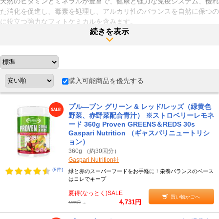
天然のビタミンとミネラルが豊富で、健康と強力な免疫システム、優れ
た消化を促進し、毒素を処理し、アルカリ性のバランスを自然に保つの
に役立つ強力なフィトケミカルを含みます。
続きを表示
また、素材は農薬や遺伝子組み換えを含まない、健康的でオーガニック
なダークレッドのフルーツとベリー、ダークグリーンの野菜からの抽出
物だけです。
さらに、消化プロセスを助けるプロバイオティクス、つまり腸内の「善
玉菌」も配合。
購入可能商品を優先する
体が良好な血糖値を維持し、体重減少を助け、コレステロールを下げる
のを助けることができる食物繊維も入っています。
食物繊維は消化を促進し、食物を消化管に押し出すのに役立ちます。
プル―ブン グリーン & レッド/レッズ（緑黄色
野菜、赤野菜配合青汁） ※ストロベリーレモネ
ード 360g Proven GREENS＆REDS 30s
Gaspari Nutrition （ギャスパリニュートリシ
ョン）
360g （約30回分）
Gaspari Nutrition社
(8件)
緑と赤のスーパーフードをお手軽に！栄養バランスのベース
はコレでキープ
夏得(なっとく)SALE
買い物かごへ
4,731円
→
4,980円