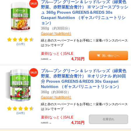
プル―ブン グリーン & レッド/レッズ（緑黄色
野菜、赤野菜配合青汁） ※マンゴースプラッシ
ュ 360g Proven GREENS＆REDS 30s
Gaspari Nutrition （ギャスパリニュートリシ
ョン）
360g （約30回分）
Gaspari Nutrition社
緑と赤のスーパーフードをお手軽に！栄養バランスのベース
(11件)
はコレでキープ
夏得(なっとく)SALE
買い物かごへ
4,731円
→
4,980円
プル―ブン グリーン & レッド/レッズ（緑黄色
野菜、赤野菜配合青汁） ※オリジナル 約30回
分 Proven GREENS＆REDS 30s Gaspari
Nutrition （ギャスパリニュートリション）
360g（約30杯分）
Gaspari Nutrition社
緑と赤のスーパーフードをお手軽に！栄養バランスのベース
はコレでキープ
(14件)
夏得(なっとく)SALE
在庫切れ
4,731円
→
4,980円