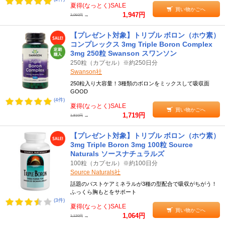
夏得(なっとく)SALE
キャベツに含まれているボロン（ホウ素）ですが、サプリメントか
買い物かごへ
1,947円
→
2,050円
らも摂取できます。なかには、
クエン酸
や
アミノ酸
など、ほかの健
康成分が一緒に含まれたサプリメントもあります。
【プレゼント対象】トリプル ボロン（ホウ素）
コンプレックス 3mg Triple Boron Complex
●1日1粒の摂取を推奨
3mg 250粒 Swanson スワンソン
ボロン（ホウ素）は、たくさん摂り過ぎると不要な分まで体内に残
250粒（カプセル）※約250日分
ってしまう可能性があります。サプリメントとして摂取するなら、
1
Swanson社
日1粒だけでも十分
です。健康に気をつけながら、女性らしさを求め
250粒入り大容量！3種類のボロンをミックスして吸収面
ていきましょう。
GOOD
(4件)
夏得(なっとく)SALE
買い物かごへ
1,719円
→
1,810円
【プレゼント対象】トリプル ボロン（ホウ素）
3mg Triple Boron 3mg 100粒 Source
Naturals ソースナチュラルズ
100粒（カプセル）※約100日分
Source Naturals社
話題のバストケアミネラルが3種の型配合で吸収がちがう！
ふっくら胸もとをサポート
(3件)
夏得(なっとく)SALE
買い物かごへ
1,064円
→
1,120円