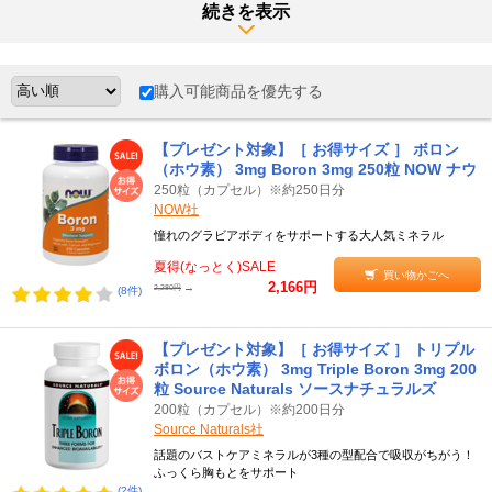
●エストロゲンの働きに関与
続きを表示
ボロン（ホウ素）は、女性ホルモンのひとつである
エストロゲン
の
働きに関与すると見られています。エストロゲンは女性の妊娠・出
産になくてはならない成分で、女性らしい体つきを作るのにも大き
購入可能商品を優先する
く貢献します。
ボロン（ホウ素）に支えられるエストロゲンが乳腺の発達をサポー
【プレゼント対象】［ お得サイズ ］ ボロン
トし、
豊かなバスト作りをアシスト
。そのためボロン（ホウ素）
（ホウ素） 3mg Boron 3mg 250粒 NOW ナウ
は、メリハリボディーの黒子役として注目されています。
250粒（カプセル）※約250日分
NOW社
●こんな方におすすめ
憧れのグラビアボディをサポートする大人気ミネラル
気になる男性を振り向かせたい方は、ボロンの適量摂取でエストロ
夏得(なっとく)SALE
ゲンのポテンシャルを引き出しています。豊満なバストとメリハリ
買い物かごへ
2,166円
→
2,280円
(8件)
のあるボディーラインを手にして、楽しい恋や夫婦生活を目指せま
す。
【プレゼント対象】［ お得サイズ ］ トリプル
ボロン（ホウ素） 3mg Triple Boron 3mg 200
≪ボロンの摂取方法≫
粒 Source Naturals ソースナチュラルズ
ボロン（ホウ素）は、乳腺の発達に関わるエストロゲンを支えま
200粒（カプセル）※約200日分
す。そのため、メリハリのあるボディーが欲しい女性が渇望する成
Source Naturals社
分とされています。
話題のバストケアミネラルが3種の型配合で吸収がちがう！
ふっくら胸もとをサポート
●食事と一緒の摂取がおすすめ
(2件)