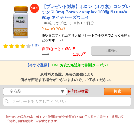
【プレゼント対象】ボロン（ホウ素）コンプレ
ックス 3mg Boron complex 100粒 Nature's
Way ネイチャーズウェイ
100粒（カプセル）※約100日分
Nature's Way社
吸収面にすぐれたアミノ酸キレートのホウ素でふっくら胸も
とをサポート♪
(5件)
夏得(なっとく)SALE
在庫切れ
1,263円
→
1,330円
【今すぐ登録】
LINEお友だち追加で割引クーポン♪
原材料の高騰、為替の影響により
価格が変動する場合がございますので、ご了承ください。
詳細検索
海外からの発送の為、ポイント使用前の合計金額が16,500円を超える場合は、通関の際
「関税と国内消費税」が課税されます。