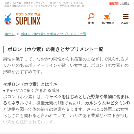
ボロン（ホウ素）の働きとサプリメント一覧 | ロサンゼルスから直送！高
最短5日
でお届け
品質と低価格を両立できるアメリカのサプリメント専門店 並び順：高い順
ホーム
>
ボロン（ホウ素）の働きとサプリメント一覧
ボロン（ホウ素）の働きとサプリメント一覧
男性を魅了して、なおかつ同性からも羨望のまなざしで見られるメ
リハリのあるボディーラインが欲しい女性は、ボロン（ホウ素）の
摂取がおすすめです。
≪ボロン（ホウ素）とは？≫
●キャベツに多く含まれる成分
ボロン（ホウ素）は、
キャベツをはじめとした野菜や果物に含まれ
るミネラル
です。微量元素の1種でもあり、
カルシウムやビタミンD
と連携を図って体の節々の健康を支えます。さらには外面上の女性
らしさにも関わると言われていて、ハリのある豊満なバストが欲し
い方から注目されています。