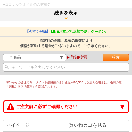
●ココナッツオイルの含有成分
ココナッツオイルにはラウリン酸、カプリン酸といった中鎖脂肪酸が豊富に含
続きを表示
まれています。なかでもラウリン酸は抗菌作用が強いためウイルスなどから体
を守り、体調をキープしてくれます。ほかにも、ココナッツオイルにはビタミ
ンEも詰まっています。
【今すぐ登録】
LINEお友だち追加で割引クーポン♪
●熱に弱いココナッツオイル…サプリメントでの摂取が便利
原材料の高騰、為替の影響により
その栄養価の高さから是非とも加熱調理に使いたくなるココナッツオイルです
価格が変動する場合がございますので、ご了承ください。
が、熱に弱いという特徴も持っています。そこでおすすめの摂取方法が、ココ
ナッツオイルの成分が詰まったサプリメントの使用です。
詳細検索
成分またはココナッツオイルそのものが詰まったカプセルを水と一緒に飲むだ
けで、必要成分を身体に取り込めます。ココナッツオイルのサプリメントは多
岐にわたりますので、MCTオイル含有タイプや無臭タイプなど、ニーズに合っ
た商品をお選びいただけます。
海外からの発送の為、ポイント使用前の合計金額が16,500円を超える場合は、通関の際
「関税と国内消費税」が課税されます。
≪ココナッツオイルの摂取方法≫
●摂取量の目安
ココナッツオイルのサプリメントを飲む量は、ソフトジェルタイプなら1日4～
8粒程度が目安とされています（商品によって、推奨される摂取量は異なりま
ご注文前に必ずご確認ください
す）。
●ベストな摂取方法・注意点
マイページ
買い物カゴを見る
ココナッツオイルのサプリメントを飲むタイミングは、ソフトジェルタイプな