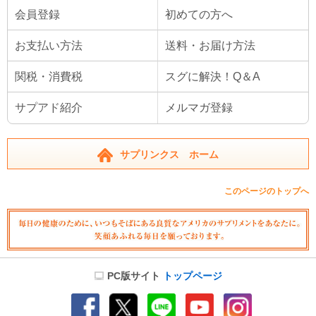
ら食事と同じタイミングがおすすめです。オイルタイプの場合は、調理油とし
会員登録
初めての方へ
て毎日の料理にご活用いただけます。
執筆：臨床栄養協会認定サプリメントアドバイザー 長谷川貴志
お支払い方法
送料・お届け方法
購入可能商品を優先する
関税・消費税
スグに解決！Q＆A
サプアド紹介
【プレゼント対象】オーガニック エキストラバ
メルマガ登録
ージン ココナッツオイル（中鎖脂肪酸/MCTオ
イル62％含有） Organic Extra Virgin
Coconut Oil 448g Nature's Way ネイチャー
サプリンクス ホーム
ズウェイ
448g（16oz） ※約32回分
Nature's Way社
このページのトップへ
中鎖脂肪酸たっぷり！100％ピュア＆オーガニックなココナ
(14件)
ッツオイル
2,410円
買い物かごへ
【プレゼント対象】エキストラバージン ココナ
PC版サイト
トップページ
ッツオイル（MCTオイル含有） 1000mg
Coconuts Oil 120粒 Source Naturals ソース
ナチュラルズ