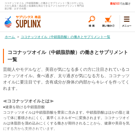
ココナッツオイル（中鎖脂肪酸）の働きとサプリメント一覧 | ロサンゼル
最短5日
でお届け
スから直送！高品質と低価格を両立できるアメリカのサプリメント専門店
並び順：おすすめ順
ホーム
>
ココナッツオイル（中鎖脂肪酸）の働きとサプリメント一覧
ココナッツオイル（中鎖脂肪酸）の働きとサプリメント
一覧
芸能人やモデルなど、美容が気になる多くの方に注目されているコ
コナッツオイル。食べ過ぎ、太り過ぎが気になる方も、ココナッツ
オイルに要注目です。含有成分が身体の内部からキレイを作ってく
れます。
≪ココナッツオイルとは≫
●健康を助ける中鎖脂肪酸
ココナッツオイルは中鎖脂肪酸を豊富に含みます。中鎖脂肪酸はほかの脂と違
って体に蓄積されにくく、素早くエネルギーに変換されます。ココナッツオイ
ルは体脂肪を溜め込みにくくする働きが期待されることから、健康や美容を気
にする方から支持されています。