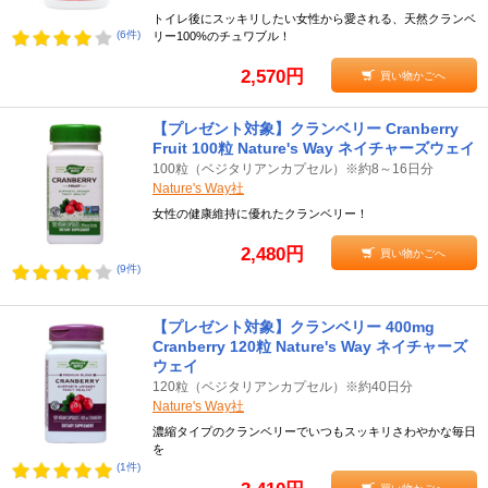
ュワブルなら1日4粒程度を数回に分けて摂るのが一般的です（推奨
トイレ後にスッキリしたい女性から愛される、天然クランベ
(6件)
リー100%のチュワブル！
される摂取量は商品によって異なります）。
2,570円
買い物かごへ
●ベストな使用方法・注意点
サプリメントの摂取とともに、こまめな水分補給を心掛けると、泌
【プレゼント対象】クランベリー Cranberry
尿器系の疾患の予防に効果的です。また、妊娠・授乳中の方、治
Fruit 100粒 Nature's Way ネイチャーズウェイ
療・投薬を受けている方は摂取前に医師にご相談ください。
100粒（ベジタリアンカプセル）※約8～16日分
Nature's Way社
執筆：臨床栄養協会認定サプリメントアドバイザー 長谷川貴志
女性の健康維持に優れたクランベリー！
2,480円
買い物かごへ
(9件)
【プレゼント対象】クランベリー 400mg
Cranberry 120粒 Nature's Way ネイチャーズ
ウェイ
120粒（ベジタリアンカプセル）※約40日分
Nature's Way社
濃縮タイプのクランベリーでいつもスッキリさわやかな毎日
を
(1件)