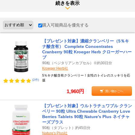
クランベリーに含まれるキナ酸は、膀胱の炎症を起こりにくくする
続きを表示
効果が期待されています。かすかな酸味のもととなっているキナ酸
は尿に酸の力を加え、炎症のもと（細菌）に対抗します。
購入可能商品を優先する
●その他、クランベリーの含有成分
クランベリーにはプロアントシアニジン、カリウムも含まれ、むく
み対策にも役立ちます。特にプロアントシアニジンは、不要な水分
【プレゼント対象】濃縮クランベリー（5％キ
を尿として出す腎臓へ好アプローチ。強力な抗酸化作用により、さ
ナ酸含有） Complete Concentrates
びつきや炎症から腎臓を守りながらその利尿作用を高め、むくみの
Cranberry 90粒 Kroeger Herb クローガーハー
もととなる水分や老廃物を一気に排出してくれます。
ブ
90粒（ベジタリアンカプセル）※約30日分
Kroeger Herb社
またクランベリーは美肌を支えるビタミンCも含有。健康と美しさ
5％キナ酸含有クランベリー！女性のトイレのスッキリを応
を保ちたいなら、便利なサプリメントなどでクランベリーを摂取し
(2件)
援
ましょう。
1,960円
買い物かごへ
クランベリー製品には、水と一緒に飲むカプセルタイプや噛んで食
べるチュワブルタイプ、お湯で溶かすティーパックタイプなど多彩
【プレゼント対象】ウルトラチュワブル クラン
な食べ方（飲み方）のものがあります。
ベリー 90粒 Ultra Chewable Cranberry Love
Berries Tablets 90粒 Nature's Plus ネイチャ
≪クランベリーの摂取方法≫
ーズプラス
●摂取量の目安
90粒（タブレット）約45日分
クランベリーのサプリメントは、タブレットなら1日1～2粒を、チ
Nature's Plus社