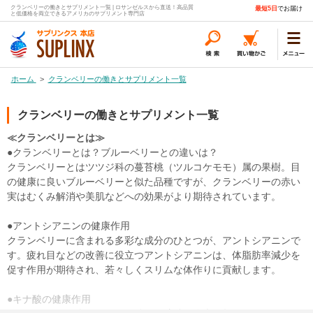
クランベリーの働きとサプリメント一覧 | ロサンゼルスから直送！高品質
最短5日
でお届け
と低価格を両立できるアメリカのサプリメント専門店
ホーム
>
クランベリーの働きとサプリメント一覧
クランベリーの働きとサプリメント一覧
≪クランベリーとは≫
●クランベリーとは？ブルーベリーとの違いは？
クランベリーとはツツジ科の蔓苔桃（ツルコケモモ）属の果樹。目
の健康に良いブルーベリーと似た品種ですが、クランベリーの赤い
実はむくみ解消や美肌などへの効果がより期待されています。
●アントシアニンの健康作用
クランベリーに含まれる多彩な成分のひとつが、アントシアニンで
す。疲れ目などの改善に役立つアントシアニンは、体脂肪率減少を
促す作用が期待され、若々しくスリムな体作りに貢献します。
●キナ酸の健康作用