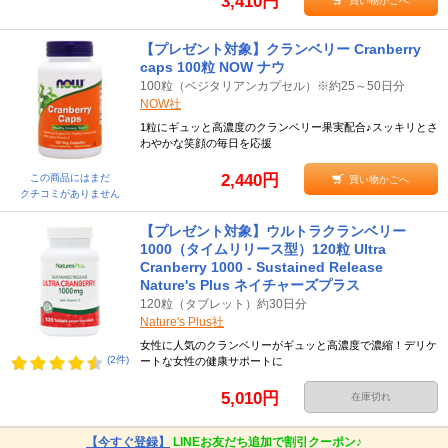
3,410円
買い物かごへ
【プレゼント対象】クランベリー Cranberry
caps 100粒 NOW ナウ
100粒（ベジタリアンカプセル）※約25～50日分
NOW社
1粒にギュッと高濃度のクランベリー果実配合♪スッキリとさ
わやかな笑顔の毎日を応援
2,440円
この商品にはまだ
買い物かごへ
クチコミがありません
【プレゼント対象】ウルトラクランベリー
1000（タイムリリース型）120粒 Ultra
Cranberry 1000 - Sustained Release
Nature's Plus ネイチャーズプラス
120粒（タブレット）約30日分
Nature's Plus社
女性に人気のクランベリーがギュッと高濃度で濃縮！デリケ
(2件)
ートな女性の健康サポートに
5,010円
在庫切れ
【今すぐ登録】
LINEお友だち追加で割引クーポン♪