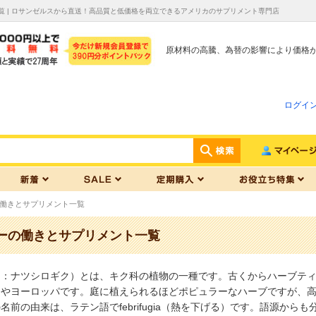
覧 | ロサンゼルスから直送！高品質と低価格を両立できるアメリカのサプリメント専門店
原材料の高騰、為替の影響により価格
ログイ
働きとサプリメント一覧
ーの働きとサプリメント一覧
名：ナツシロギク）とは、キク科の植物の一種です。古くからハーブテ
カやヨーロッパです。庭に植えられるほどポピュラーなハーブですが、
名前の由来は、ラテン語でfebrifugia（熱を下げる）です。語源か