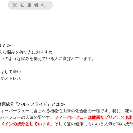
？ ≫
んな悩みを持つ人におすすめ
以下のような悩みを抱えている人に喜ばれています。
ズキして辛い
覚がストレス
る
健康成分『パルテノライド』とは ≫
フィーバーフューに含まれる植物性由来の化合物の一種です。特に、花
ーバーフューの人気の要です。
フィーバーフューは健康サプリとしても
をメインの成分としています
。そして髪の健康にもいいと人気が高い成