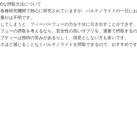
的な摂取方法について
や各種研究機関で熱心に研究されていますが、パルテノライドの一日に
適量かは不明です。
取してしまうと、フィーバーフューの力を十分に引き出すことができず
ーフューの摂取を考えるなら、安全性の高いサプリを、適量で摂取する
ーブティーは独特の苦みがあるらしく、得意としない方も多いです。
をさほど感じることなくパルテノライドを摂取できるので、おすすめで