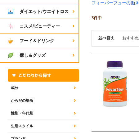
フィーバーフューの働き
ダイエット/ウエイトロス
3
件中
コスメ/ビューティー
並べ替え
おすす
フード＆ドリンク
癒し＆グッズ
成分
からだの場所
性別・年代別
生活スタイル
ブランド