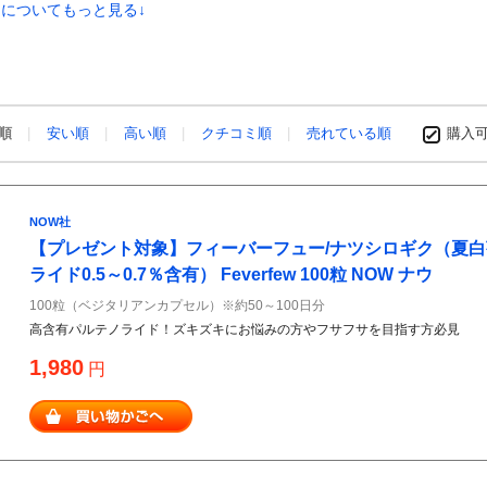
についてもっと見る↓
め順
安い順
高い順
クチコミ順
売れている順
購入
NOW社
【プレゼント対象】フィーバーフュー/ナツシロギク（夏
ライド0.5～0.7％含有） Feverfew 100粒 NOW ナウ
100粒（ベジタリアンカプセル）※約50～100日分
高含有パルテノライド！ズキズキにお悩みの方やフサフサを目指す方必見
1,980
円