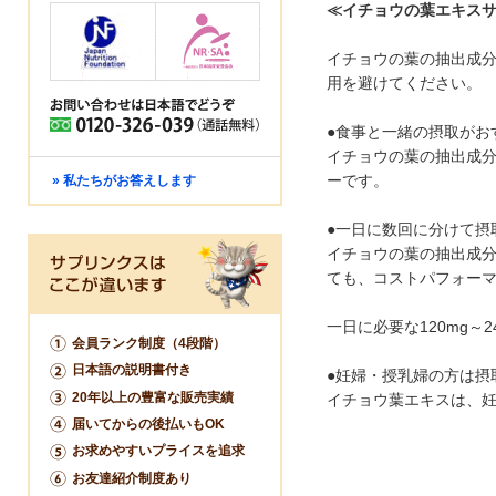
≪イチョウの葉エキス
イチョウの葉の抽出成
用を避けてください。
●食事と一緒の摂取がお
イチョウの葉の抽出成
ーです。
» 私たちがお答えします
●一日に数回に分けて摂
イチョウの葉の抽出成
ても、コストパフォー
一日に必要な120mg
会員ランク制度（4段階）
日本語の説明書付き
●妊婦・授乳婦の方は摂
20年以上の豊富な販売実績
イチョウ葉エキスは、
届いてからの後払いもOK
お求めやすいプライスを追求
お友達紹介制度あり