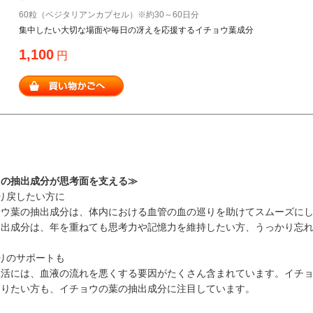
60粒（ベジタリアンカプセル）※約30～60日分
集中したい大切な場面や毎日の冴えを応援するイチョウ葉成分
1,100
円
）の抽出成分が思考面を支える≫
り戻したい方に
ョウ葉の抽出成分は、体内における血管の血の巡りを助けてスムーズに
抽出成分は、年を重ねても思考力や記憶力を維持したい方、うっかり忘
りのサポートも
生活には、血液の流れを悪くする要因がたくさん含まれています。イチ
回りたい方も、イチョウの葉の抽出成分に注目しています。