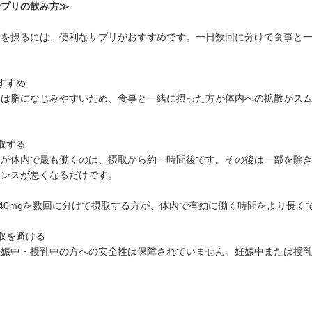
サプリの飲み方≫
分を摂るには、便利なサプリがおすすめです。一日数回に分けて食事と
すすめ
分は脂になじみやすいため、食事と一緒に摂った方が体内への拡散がス
取する
分が体内で最も働くのは、摂取から約一時間後です。その後は一部を除
マンスが悪くなるだけです。
～240mgを数回に分けて摂取する方が、体内で有効に働く時間をより長
取を避ける
妊娠中・授乳中の方への安全性は保障されていません。妊娠中または授