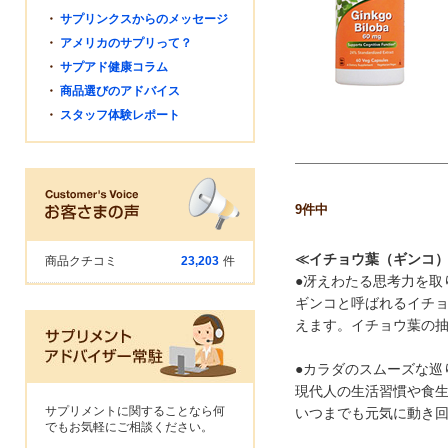
・
サプリンクスからのメッセージ
・
アメリカのサプリって？
・
サプアド健康コラム
・
商品選びのアドバイス
・
スタッフ体験レポート
9
件中
≪イチョウ葉（ギンコ
商品クチコミ
23,203
件
●冴えわたる思考力を取
ギンコと呼ばれるイチ
えます。イチョウ葉の
●カラダのスムーズな巡
現代人の生活習慣や食
サプリメントに関することなら何
いつまでも元気に動き
でもお気軽にご相談ください。