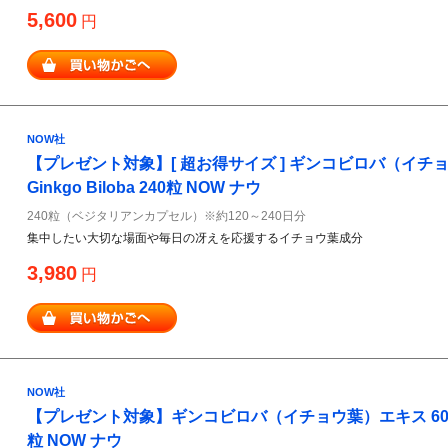
5,600
円
NOW社
【プレゼント対象】[ 超お得サイズ ] ギンコビロバ（イチョ
Ginkgo Biloba 240粒 NOW ナウ
240粒（ベジタリアンカプセル）※約120～240日分
集中したい大切な場面や毎日の冴えを応援するイチョウ葉成分
3,980
円
NOW社
【プレゼント対象】ギンコビロバ（イチョウ葉）エキス 60mg Gin
粒 NOW ナウ