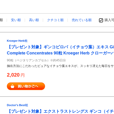
め順
安い順
高い順
クチコミ順
売れている順
購入
Kroeger Herb社
【プレゼント対象】ギンコビロバ（イチョウ葉）エキス Ginkgo
Complete Concentrates 90粒 Kroeger Herb クローガ
90粒（ベジタリアンカプセル）※約45日分
抽出方法にこだわったピュアなイチョウ葉エキスが、スッキリ冴えた毎日をサ
2,020
円
Doctor's Best社
【プレゼント対象】エクストラストレングス ギンコ（イチョウ葉